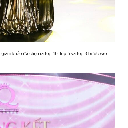
an giám khảo đã chọn ra top 10, top 5 và top 3 bước vào