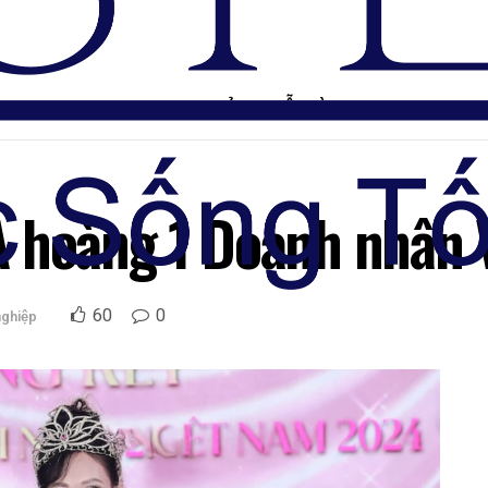
TRANG CHỦ
DIỄN ĐÀN
Á hoàng 1 Doanh nhân 
60
0
nghiệp