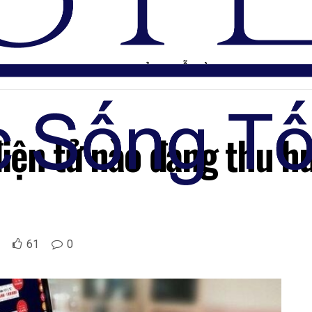
TRANG CHỦ
DIỄN ĐÀN
iện tử nào đang thu hú
61
0