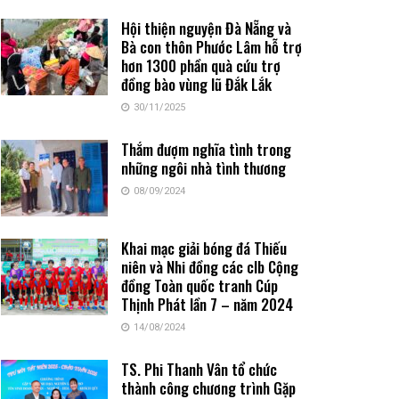
Hội thiện nguyện Đà Nẵng và
Bà con thôn Phước Lâm hỗ trợ
hơn 1300 phần quà cứu trợ
đồng bào vùng lũ Đắk Lắk
30/11/2025
Thắm đượm nghĩa tình trong
những ngôi nhà tình thương
08/09/2024
Khai mạc giải bóng đá Thiếu
niên và Nhi đồng các clb Cộng
đồng Toàn quốc tranh Cúp
Thịnh Phát lần 7 – năm 2024
14/08/2024
TS. Phi Thanh Vân tổ chức
thành công chương trình Gặp