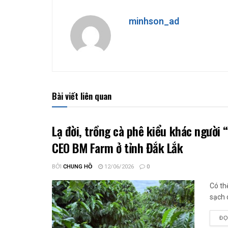
minhson_ad
Bài viết liên quan
Lạ đời, trồng cà phê kiểu khác người
CEO BM Farm ở tỉnh Đắk Lắk
BỞI
CHUNG HỒ
12/06/2026
0
Có th
sạch 
ĐỌ