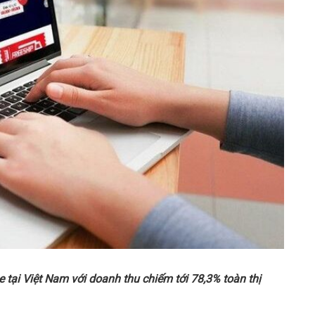
e t
ạ
i Vi
ệ
t Nam v
ớ
i doanh thu chi
ế
m t
ớ
i 78,3% toàn th
ị