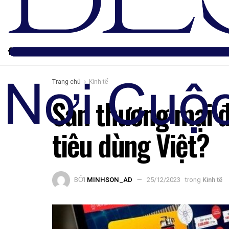
Trang chủ
Kinh tế
Sàn thương mại đ
tiêu dùng Việt?
BỞI
MINHSON_AD
25/12/2023
trong
Kinh tế