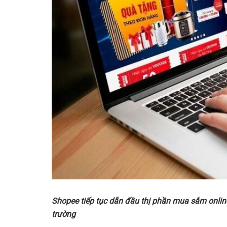
Shopee ti
ế
p t
ụ
c d
ẫ
n đ
ầ
u th
ị
ph
ầ
n mua s
ắ
m onlin
tr
ườ
ng