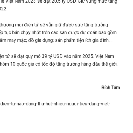
 lẻ Việt Nam 2023 sẽ đạt 20,5 tỷ USD. Giữ vững mức tăng
022.
 thương mại điện tử sẽ vẫn giữ được sức tăng trưởng
ếp tục bán chạy nhất trên các sàn được dự đoán bao gồm
m may mặc; đồ gia dụng; sản phẩm tiện ích gia đình,…
điện tử sẽ đạt quy mô 39 tỷ USD vào năm 2025. Việt Nam
hóm 10 quốc gia có tốc độ tăng trưởng hàng đầu thế giới,
Bích Tâm
dien-tu-nao-dang-thu-hut-nhieu-nguoi-tieu-dung-viet-