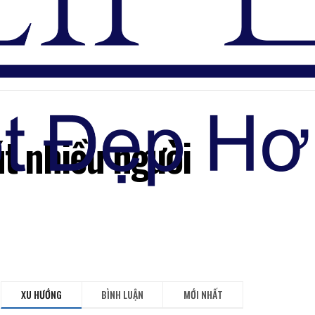
Đăng nhập
t nhiều người
XU HƯỚNG
BÌNH LUẬN
MỚI NHẤT