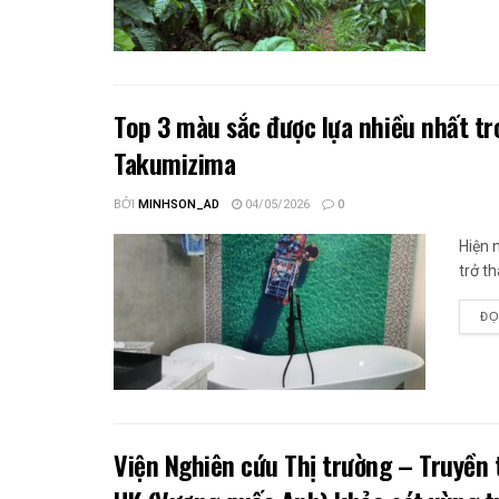
Top 3 màu sắc được lựa nhiều nhất tro
Takumizima
BỞI
MINHSON_AD
04/05/2026
0
Hiện 
trở t
ĐỌ
Viện Nghiên cứu Thị trường – Truyền 