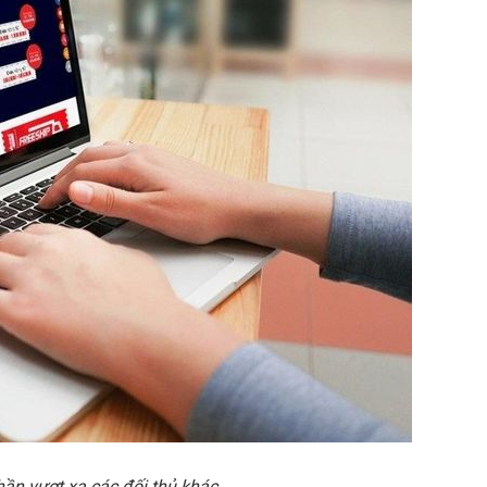
h
ầ
n v
ượ
t xa các đ
ố
i th
ủ
khác.