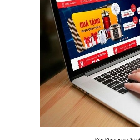
Sàn Shopee có th
ị
p