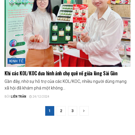
KINH TẾ
Khi các KOL/KOC đưa hình ảnh chợ quê về giữa lòng Sài Gòn
Gần đây, nhờ sự hỗ trợ của các KOL/KOC, nhiều người dùng mạng
xã hội đã khám phá một không...
BỞI
LIÊN TRẦN
24/12/2024
1
2
3