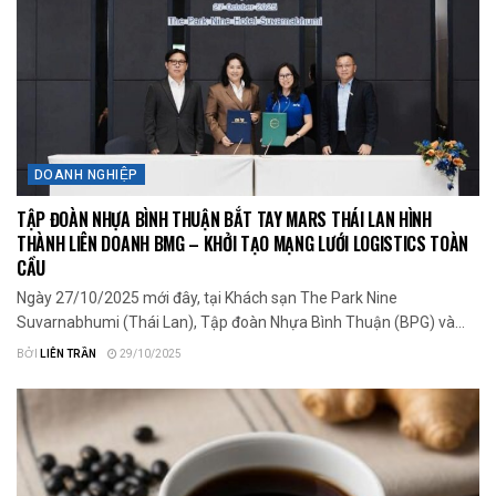
DOANH NGHIỆP
TẬP ĐOÀN NHỰA BÌNH THUẬN BẮT TAY MARS THÁI LAN HÌNH
THÀNH LIÊN DOANH BMG – KHỞI TẠO MẠNG LƯỚI LOGISTICS TOÀN
CẦU
Ngày 27/10/2025 mới đây, tại Khách sạn The Park Nine
Suvarnabhumi (Thái Lan), Tập đoàn Nhựa Bình Thuận (BPG) và...
BỞI
LIÊN TRẦN
29/10/2025