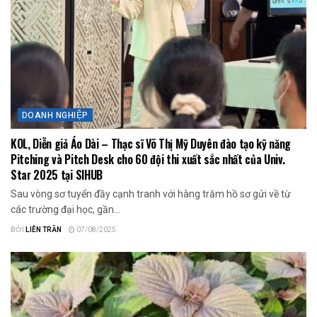
DOANH NGHIỆP
KOL, Diễn giả Áo Dài – Thạc sĩ Võ Thị Mỹ Duyên đào tạo kỹ năng
Pitching và Pitch Desk cho 60 đội thi xuất sắc nhất của Univ.
Star 2025 tại SIHUB
Sau vòng sơ tuyển đầy cạnh tranh với hàng trăm hồ sơ gửi về từ
các trường đại học, gần...
BỞI
LIÊN TRẦN
07/08/2025