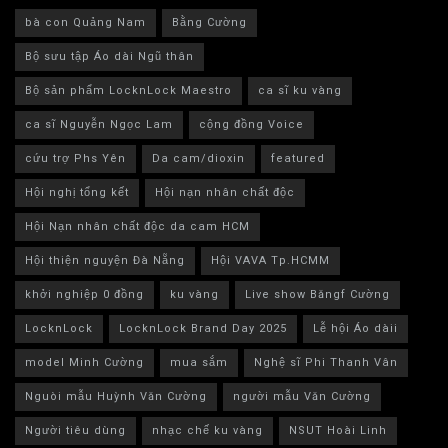
bà con Quảng Nam
Bằng Cường
Bộ sưu tập Áo dài Ngũ thân
Bộ sản phẩm LocknLock Maestro
ca sĩ ku vàng
ca sĩ Nguyễn Ngọc Lam
cộng đồng Voice
cứu trợ Phs Yên
Da cam/dioxin
featured
Hội nghị tổng kết
Hội nạn nhân chất độc
Hội Nạn nhân chất độc da cam HCM
Hội thiện nguyện Đà Nẵng
Hội VAVA Tp.HCMM
khởi nghiệp 0 đồng
ku vàng
Live show Băngf Cường
LocknLock
LocknLock Brand Day 2025
Lễ hội Áo dàii
model Minh Cường
mua sắm
Nghệ sĩ Phi Thanh Vân
Nguòi mẫu Huỳnh Văn Cường
người mẫu Văn Cường
Người tiêu dùng
nhạc chế ku vàng
NSUT Hoài Linh