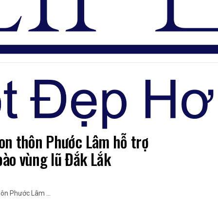
Đăng nhập
con thôn Phước Lâm hỗ trợ
ào vùng lũ Đắk Lắk
ôn Phước Lâm ...