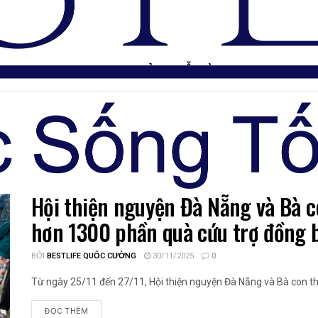
TRANG CHỦ
DIỄN ĐÀN
Hội thiện nguyện Đà Nẵng và Bà 
hơn 1300 phần quà cứu trợ đồng b
BỞI
BESTLIFE QUỐC CƯỜNG
30/11/2025
0
Từ ngày 25/11 đến 27/11, Hội thiện nguyện Đà Nẵng và Bà con th
ĐỌC THÊM