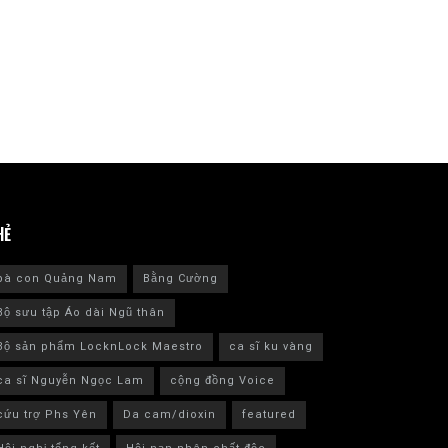
HẺ
bà con Quảng Nam
Bằng Cường
Bộ sưu tập Áo dài Ngũ thân
Bộ sản phẩm LocknLock Maestro
ca sĩ ku vàng
ca sĩ Nguyễn Ngọc Lam
cộng đồng Voice
cứu trợ Phs Yên
Da cam/dioxin
featured