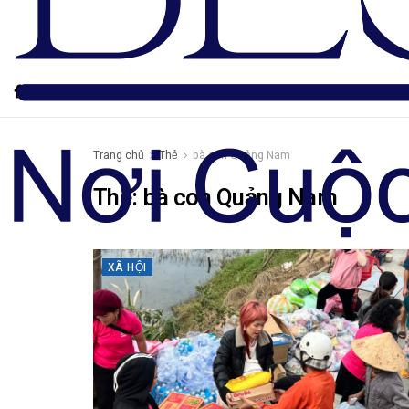
Trang chủ
Thẻ
bà con Quảng Nam
Thẻ:
bà con Quảng Nam
XÃ HỘI