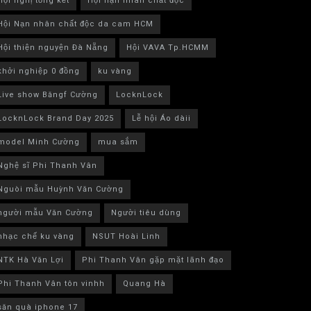
Hội nghị tổng kết
Hội nạn nhân chất độc
Hội Nạn nhân chất độc da cam HCM
Hội thiện nguyện Đà Nẵng
Hội VAVA Tp.HCMM
khởi nghiệp 0 đồng
ku vàng
Live show Băngf Cường
LocknLock
LocknLock Brand Day 2025
Lễ hội Áo dàii
model Minh Cường
mua sắm
Nghệ sĩ Phi Thanh Vân
Nguòi mẫu Huỳnh Văn Cường
người mẫu Văn Cường
Người tiêu dùng
nhạc chế ku vàng
NSUT Hoài Linh
NTK Hà Văn Lợi
Phi Thanh Vân gặp mặt lãnh đạo
Phi Thanh Vân tôn vinhh
Quang Hà
săn quà iphone 17