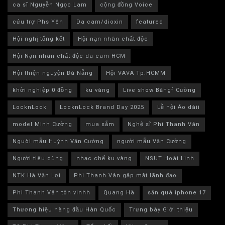
ca sĩ Nguyễn Ngọc Lam
cộng đồng Voice
cứu trợ Phs Yên
Da cam/dioxin
featured
Hội nghị tổng kết
Hội nạn nhân chất độc
Hội Nạn nhân chất độc da cam HCM
Hội thiện nguyện Đà Nẵng
Hội VAVA Tp.HCMM
khởi nghiệp 0 đồng
ku vàng
Live show Băngf Cường
LocknLock
LocknLock Brand Day 2025
Lễ hội Áo dàii
model Minh Cường
mua sắm
Nghệ sĩ Phi Thanh Vân
Nguòi mẫu Huỳnh Văn Cường
người mẫu Văn Cường
Người tiêu dùng
nhạc chế ku vàng
NSUT Hoài Linh
NTK Hà Văn Lợi
Phi Thanh Vân gặp mặt lãnh đạo
Phi Thanh Vân tôn vinhh
Quang Hà
săn quà iphone 17
Thương hiệu hàng đầu Hàn Quốc
Trưng bày Giới thiệu