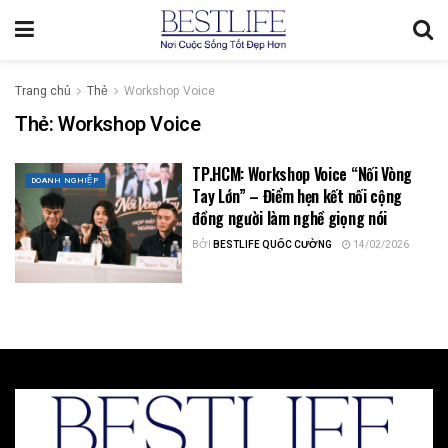
Trang chủ
Thẻ
Workshop Voice
Thẻ:
Workshop Voice
TP.HCM: Workshop Voice “Nối Vòng
DOANH NGHIỆP
Tay Lớn” – Điểm hẹn kết nối cộng
đồng người làm nghề giọng nói
BỞI
BESTLIFE QUỐC CƯỜNG
14/02/2026