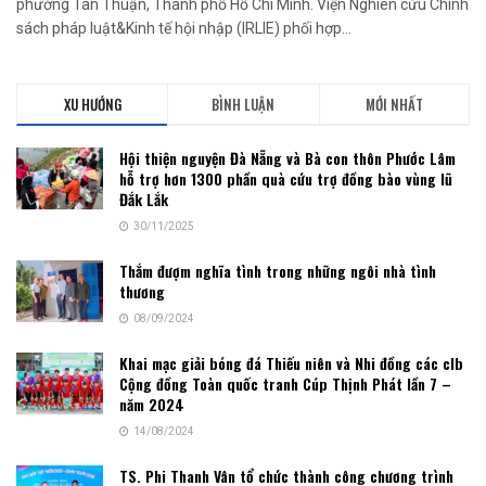
phường Tân Thuận, Thành phố Hồ Chí Minh. Viện Nghiên cứu Chính
sách pháp luật&Kinh tế hội nhập (IRLIE) phối hợp...
XU HƯỚNG
BÌNH LUẬN
MỚI NHẤT
Hội thiện nguyện Đà Nẵng và Bà con thôn Phước Lâm
hỗ trợ hơn 1300 phần quà cứu trợ đồng bào vùng lũ
Đắk Lắk
30/11/2025
Thắm đượm nghĩa tình trong những ngôi nhà tình
thương
08/09/2024
Khai mạc giải bóng đá Thiếu niên và Nhi đồng các clb
Cộng đồng Toàn quốc tranh Cúp Thịnh Phát lần 7 –
năm 2024
14/08/2024
TS. Phi Thanh Vân tổ chức thành công chương trình