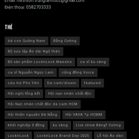
Email:
minhson.trungtamttlcc@gmail.com
Điện thoại:
0582703333
THẺ
bà con Quảng Nam
Bằng Cường
Bộ sưu tập Áo dài Ngũ thân
Bộ sản phẩm LocknLock Maestro
ca sĩ ku vàng
ca sĩ Nguyễn Ngọc Lam
cộng đồng Voice
cứu trợ Phs Yên
Da cam/dioxin
featured
Hội nghị tổng kết
Hội nạn nhân chất độc
Hội Nạn nhân chất độc da cam HCM
Hội thiện nguyện Đà Nẵng
Hội VAVA Tp.HCMM
khởi nghiệp 0 đồng
ku vàng
Live show Băngf Cường
LocknLock
LocknLock Brand Day 2025
Lễ hội Áo dàii