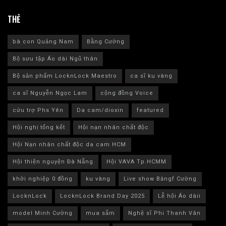
THẺ
bà con Quảng Nam
Bằng Cường
Bộ sưu tập Áo dài Ngũ thân
Bộ sản phẩm LocknLock Maestro
ca sĩ ku vàng
ca sĩ Nguyễn Ngọc Lam
cộng đồng Voice
cứu trợ Phs Yên
Da cam/dioxin
featured
Hội nghị tổng kết
Hội nạn nhân chất độc
Hội Nạn nhân chất độc da cam HCM
Hội thiện nguyện Đà Nẵng
Hội VAVA Tp.HCMM
khởi nghiệp 0 đồng
ku vàng
Live show Băngf Cường
LocknLock
LocknLock Brand Day 2025
Lễ hội Áo dàii
model Minh Cường
mua sắm
Nghệ sĩ Phi Thanh Vân