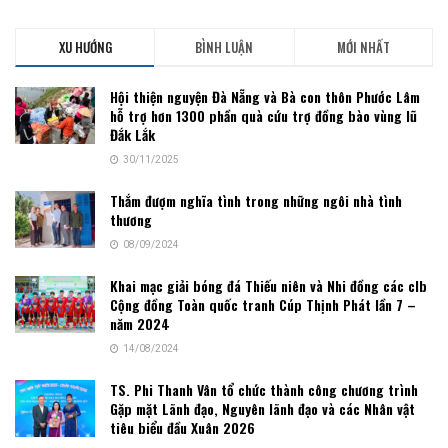
XU HƯỚNG
BÌNH LUẬN
MỚI NHẤT
Hội thiện nguyện Đà Nẵng và Bà con thôn Phước Lâm
hỗ trợ hơn 1300 phần quà cứu trợ đồng bào vùng lũ
Đắk Lắk
30/11/2025
Thắm đượm nghĩa tình trong những ngôi nhà tình
thương
08/09/2024
Khai mạc giải bóng đá Thiếu niên và Nhi đồng các clb
Cộng đồng Toàn quốc tranh Cúp Thịnh Phát lần 7 –
năm 2024
14/08/2024
TS. Phi Thanh Vân tổ chức thành công chương trình
Gặp mặt Lãnh đạo, Nguyên lãnh đạo và các Nhân vật
tiêu biểu đầu Xuân 2026