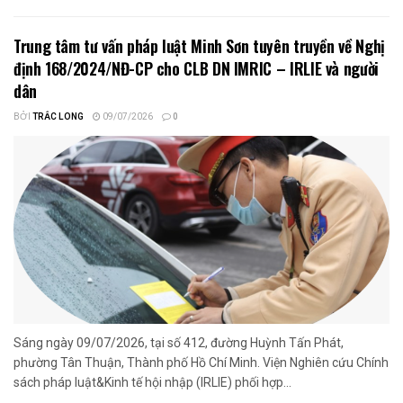
Trung tâm tư vấn pháp luật Minh Sơn tuyên truyền về Nghị
định 168/2024/NĐ-CP cho CLB DN IMRIC – IRLIE và người
dân
BỞI
TRẮC LONG
09/07/2026
0
Sáng ngày 09/07/2026, tại số 412, đường Huỳnh Tấn Phát,
phường Tân Thuận, Thành phố Hồ Chí Minh. Viện Nghiên cứu Chính
sách pháp luật&Kinh tế hội nhập (IRLIE) phối hợp...