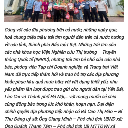
Cùng với các địa phương trên cả nước, những ngày qua,
hoà
chung triệu
triệu trái tim người dân trên
cả nước
hướng
về các tỉnh, thành phía Bắc ruột thịt. Những
trái tim của
các nhà khoa học Viện Nghiên cứu Thị trường – Truyền
thông Quốc tế (IMRIC), những trái tim bé nhỏ của các nhà
báo, phóng viên Tạp chí Doanh nghiệp và Trang trại Việt
Nam đã
trực tiếp thăm hỏi và trao hỗ trợ các địa phương
khắc phục hậu quả mưa bão; với vật dụng thiết yếu, nhu
yếu phẩm lần lượt được
trao gửi cho người dân tại Yến Bái,
Lào Cai và Thành phố Hà Nội
,… với mong muốn sẻ chia
cùng đồng bào trong lúc khó khăn, hoạn nạn. Đại diện
chính quyền địa phương tiếp nhận có Bà Cao Thị Hào – Bí
Thư Đảng uỷ xã; Ông Giang Minh – Phó chủ tịch UBND xã;
Ông Quách Thanh Tâm – Phó chủ tịch UB MTTQVN xã