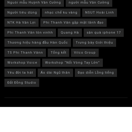
Nguòi mẫu Huỳnh Văn Cường
người mẫu Văn Cường
Người tiêu dùng
nhạc chế ku vàng
NSUT Hoài Linh
NTK Hà Văn Lợi
Phi Thanh Vân gặp mặt lãnh đạo
Phi Thanh Vân tôn vinhh
Quang Hà
săn quà iphone 17
Thương hiệu hàng đầu Hàn Quốc
Trưng bày Giới thiệu
TS Phi Thanh Vânn
Tổng kết
Vilco Group
Workshop Voice
Workshop “Nối Vòng Tay Lớn”
Yêu đời ta hát
Áo dài Ngũ thân
Đạo diễn Lồng tiếng
Đất Đồng Studio
© 2024 Bestlife MXH - bestlife.net.vn