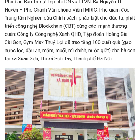
Phó ban Ban Trị sự Tạp chí DN và TTVN; Bà Nguyễn Thị
Huyền – Phó Chánh Văn phòng Viện IMRIC, Phó giám đốc
Trung tâm Nghiên cứu Chính sách, pháp luật cho đầu tư, phát
triển công nghệ Blockchain (CBT) cùng các mạnh thường
quân: Công ty Công nghệ Xanh QHĐ, Tập đoàn Hoàng Gia
Sài Gòn, Gym Max Thuỷ Lợi đã trao tặng 100 xuất quà (gạo,
nước lọc, dầu ăn, mắm, muối, mì chính, nước giặt) cho bà con
tại xã Xuân Sơn, Thị xã Sơn Tây, Thành phố Hà Nội…