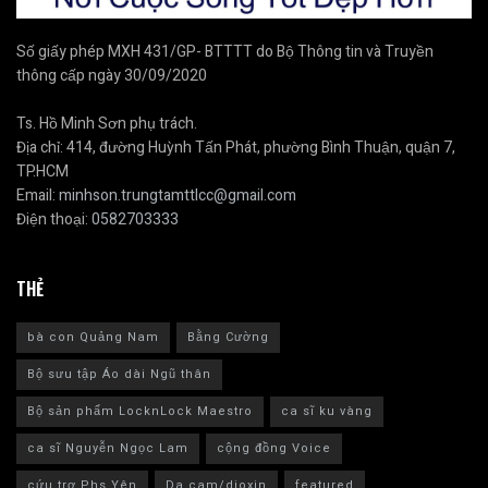
Số giấy phép MXH 431/GP- BTTTT do Bộ Thông tin và Truyền
thông cấp ngày 30/09/2020
Ts. Hồ Minh Sơn phụ trách.
Địa chỉ: 414, đường Huỳnh Tấn Phát, phường Bình Thuận, quận 7,
TP.HCM
Email:
minhson.trungtamttlcc@gmail.com
Điện thoại:
0582703333
THẺ
bà con Quảng Nam
Bằng Cường
Bộ sưu tập Áo dài Ngũ thân
Bộ sản phẩm LocknLock Maestro
ca sĩ ku vàng
ca sĩ Nguyễn Ngọc Lam
cộng đồng Voice
cứu trợ Phs Yên
Da cam/dioxin
featured