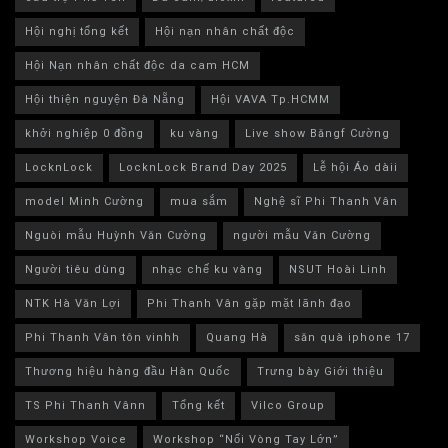
Hội nghị tổng kết
Hội nạn nhân chất độc
Hội Nạn nhân chất độc da cam HCM
Hội thiện nguyện Đà Nẵng
Hội VAVA Tp.HCMM
khởi nghiệp 0 đồng
ku vàng
Live show Băngf Cường
LocknLock
LocknLock Brand Day 2025
Lễ hội Áo dàii
model Minh Cường
mua sắm
Nghệ sĩ Phi Thanh Vân
Nguòi mẫu Huỳnh Văn Cường
người mẫu Văn Cường
Người tiêu dùng
nhạc chế ku vàng
NSUT Hoài Linh
NTK Hà Văn Lợi
Phi Thanh Vân gặp mặt lãnh đạo
Phi Thanh Vân tôn vinhh
Quang Hà
săn quà iphone 17
Thương hiệu hàng đầu Hàn Quốc
Trưng bày Giới thiệu
TS Phi Thanh Vânn
Tổng kết
Vilco Group
Workshop Voice
Workshop “Nối Vòng Tay Lớn”