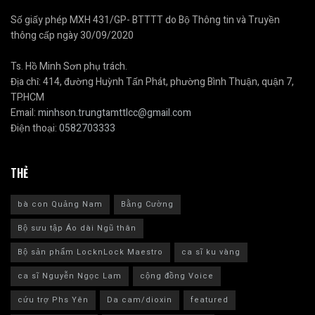
Số giấy phép MXH 431/GP- BTTTT do Bộ Thông tin và Truyền
thông cấp ngày 30/09/2020
Ts. Hồ Minh Sơn phụ trách.
Địa chỉ: 414, đường Huỳnh Tấn Phát, phường Bình Thuận, quận 7,
TP.HCM
Email:
minhson.trungtamttlcc@gmail.com
Điện thoại:
0582703333
THẺ
bà con Quảng Nam
Bằng Cường
Bộ sưu tập Áo dài Ngũ thân
Bộ sản phẩm LocknLock Maestro
ca sĩ ku vàng
ca sĩ Nguyễn Ngọc Lam
cộng đồng Voice
cứu trợ Phs Yên
Da cam/dioxin
featured