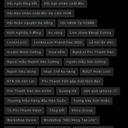
Hội nghị tổng kết
Hội nạn nhân chất độc
Hội Nạn nhân chất độc da cam HCM
Hội thiện nguyện Đà Nẵng
Hội VAVA Tp.HCMM
khởi nghiệp 0 đồng
ku vàng
Live show Băngf Cường
LocknLock
LocknLock Brand Day 2025
Lễ hội Áo dàii
model Minh Cường
mua sắm
Nghệ sĩ Phi Thanh Vân
Nguòi mẫu Huỳnh Văn Cường
người mẫu Văn Cường
Người tiêu dùng
nhạc chế ku vàng
NSUT Hoài Linh
NTK Hà Văn Lợi
Phi Thanh Vân gặp mặt lãnh đạo
Phi Thanh Vân tôn vinhh
Quang Hà
săn quà iphone 17
Thương hiệu hàng đầu Hàn Quốc
Trưng bày Giới thiệu
TS Phi Thanh Vânn
Tổng kết
Vilco Group
Workshop Voice
Workshop “Nối Vòng Tay Lớn”