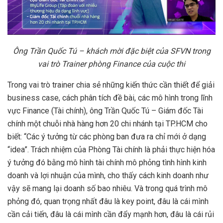
Ông Trần Quốc Tú – khách mời đặc biệt của SFVN trong
vai trò Trainer phòng Finance của cuộc thi
Trong vai trò trainer chia sẻ những kiến thức cần thiết để giải
business case, cách phân tích đề bài, các mô hình trong lĩnh
vực Finance (Tài chính), ông Trần Quốc Tú – Giám đốc Tài
chính một chuỗi nhà hàng hơn 20 chi nhánh tại TP.HCM cho
biết: “Các ý tưởng từ các phòng ban đưa ra chỉ mới ở dạng
“idea”. Trách nhiệm của Phòng Tài chính là phải thực hiện hóa
ý tưởng đó bằng mô hình tài chính mô phỏng tình hình kinh
doanh và lợi nhuận của mình, cho thấy cách kinh doanh như
vậy sẽ mang lại doanh số bao nhiêu. Và trong quá trình mô
phỏng đó, quan trọng nhất đâu là key point, đâu là cái mình
cần cải tiến, đâu là cái mình cần đẩy mạnh hơn, đâu là cái rủi