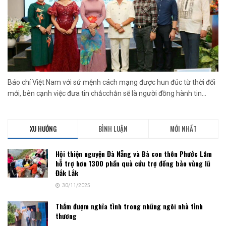
Báo chí Việt Nam với sứ mệnh cách mạng được hun đúc từ thời đổi
mới, bên cạnh việc đưa tin chắcchắn sẽ là người đồng hành tin...
XU HƯỚNG
BÌNH LUẬN
MỚI NHẤT
Hội thiện nguyện Đà Nẵng và Bà con thôn Phước Lâm
hỗ trợ hơn 1300 phần quà cứu trợ đồng bào vùng lũ
Đắk Lắk
30/11/2025
Thắm đượm nghĩa tình trong những ngôi nhà tình
thương