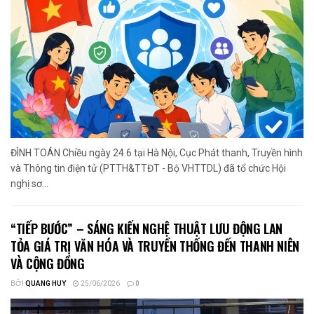
ĐÌNH TOÁN Chiều ngày 24.6 tại Hà Nội, Cục Phát thanh, Truyền hình
và Thông tin điện tử (PTTH&TTĐT - Bộ VHTTDL) đã tổ chức Hội
nghị sơ...
“TIẾP BƯỚC” – SÁNG KIẾN NGHỆ THUẬT LƯU ĐỘNG LAN
TỎA GIÁ TRỊ VĂN HÓA VÀ TRUYỀN THỐNG ĐẾN THANH NIÊN
VÀ CỘNG ĐỒNG
BỞI
QUANG HUY
25/06/2026
0