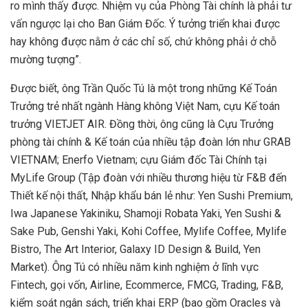
ro mình thấy được. Nhiệm vụ của Phòng Tài chính là phải tư
vấn ngược lại cho Ban Giám Đốc. Ý tưởng triển khai được
hay không được nằm ở các chỉ số, chứ không phải ở chỗ
mường tượng”.
Được biết, ông Trần Quốc Tú là một trong những Kế Toán
Trưởng trẻ nhất ngành Hàng không Việt Nam, cựu Kế toán
trưởng VIETJET AIR. Đồng thời, ông cũng là Cựu Trưởng
phòng tài chính & Kế toán của nhiều tập đoàn lớn như GRAB
VIETNAM; Enerfo Vietnam; cựu Giám đốc Tài Chính tại
MyLife Group (Tập đoàn với nhiều thương hiệu từ F&B đến
Thiết kế nội thất, Nhập khẩu bán lẻ như: Yen Sushi Premium,
Iwa Japanese Yakiniku, Shamoji Robata Yaki, Yen Sushi &
Sake Pub, Genshi Yaki, Kohi Coffee, Mylife Coffee, Mylife
Bistro, The Art Interior, Galaxy ID Design & Build, Yen
Market). Ông Tú có nhiều năm kinh nghiệm ở lĩnh vực
Fintech, gọi vốn, Airline, Ecommerce, FMCG, Trading, F&B,
kiểm soát ngân sách, triển khai ERP (bao gồm Oracles và