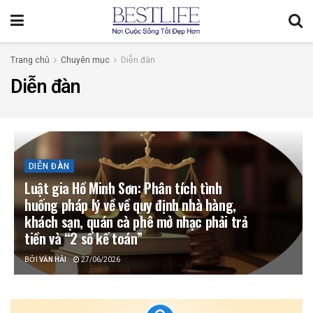
Trang chủ
Chuyên mục
Diễn đàn
Diễn đàn
DIỄN ĐÀN
Luật gia Hồ Minh Sơn: Phân tích tình
huống pháp lý về về quy định nhà hàng,
khách sạn, quán cà phê mở nhạc phải trả
tiền và “2 sổ kế toán”
BỞI
VĂN HẢI
27/06/2026