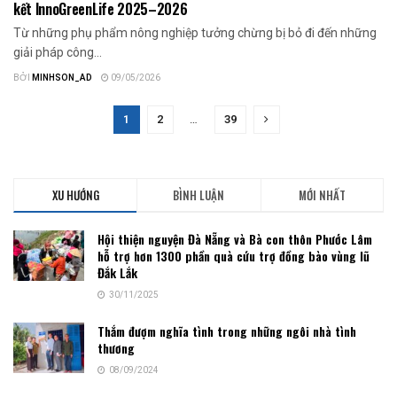
kết InnoGreenLife 2025–2026
Từ những phụ phẩm nông nghiệp tưởng chừng bị bỏ đi đến những
giải pháp công...
BỞI
MINHSON_AD
09/05/2026
1
2
…
39
XU HƯỚNG
BÌNH LUẬN
MỚI NHẤT
Hội thiện nguyện Đà Nẵng và Bà con thôn Phước Lâm
hỗ trợ hơn 1300 phần quà cứu trợ đồng bào vùng lũ
Đắk Lắk
30/11/2025
Thắm đượm nghĩa tình trong những ngôi nhà tình
thương
08/09/2024