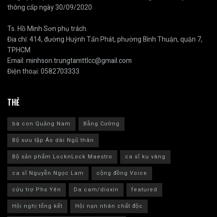
thông cấp ngày 30/09/2020
Ts. Hồ Minh Sơn phụ trách.
Địa chỉ: 414, đường Huỳnh Tấn Phát, phường Bình Thuận, quận 7,
TP.HCM
Email:
minhson.trungtamttlcc@gmail.com
Điện thoại:
0582703333
THẺ
bà con Quảng Nam
Bằng Cường
Bộ sưu tập Áo dài Ngũ thân
Bộ sản phẩm LocknLock Maestro
ca sĩ ku vàng
ca sĩ Nguyễn Ngọc Lam
cộng đồng Voice
cứu trợ Phs Yên
Da cam/dioxin
featured
Hội nghị tổng kết
Hội nạn nhân chất độc