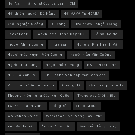
Hội Nạn nhân chất độc da cam HCM
Hội thiện nguyện Đà Nẵng
Hội VAVA Tp.HCMM
khởi nghiệp 0 đồng
ku vàng
Live show Băngf Cường
LocknLock
LocknLock Brand Day 2025
Lễ hội Áo dàii
model Minh Cường
mua sắm
Nghệ sĩ Phi Thanh Vân
Nguòi mẫu Huỳnh Văn Cường
người mẫu Văn Cường
Người tiêu dùng
nhạc chế ku vàng
NSUT Hoài Linh
NTK Hà Văn Lợi
Phi Thanh Vân gặp mặt lãnh đạo
Phi Thanh Vân tôn vinhh
Quang Hà
săn quà iphone 17
Thương hiệu hàng đầu Hàn Quốc
Trưng bày Giới thiệu
TS Phi Thanh Vânn
Tổng kết
Vilco Group
Workshop Voice
Workshop “Nối Vòng Tay Lớn”
Yêu đời ta hát
Áo dài Ngũ thân
Đạo diễn Lồng tiếng