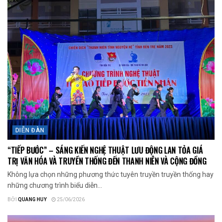
DIỄN ĐÀN
“TIẾP BƯỚC” – SÁNG KIẾN NGHỆ THUẬT LƯU ĐỘNG LAN TỎA GIÁ
TRỊ VĂN HÓA VÀ TRUYỀN THỐNG ĐẾN THANH NIÊN VÀ CỘNG ĐỒNG
Không lựa chọn những phương thức tuyên truyền truyền thống hay
những chương trình biểu diễn...
BỞI
QUANG HUY
25/06/2026