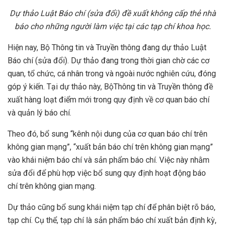
D
ự
th
ả
o Lu
ậ
t Báo chí (s
ử
a đ
ổ
i) đ
ề
xu
ấ
t không c
ấ
p th
ẻ
nhà
báo cho nh
ữ
ng ng
ườ
i làm vi
ệ
c t
ạ
i các t
ạ
p chí khoa h
ọ
c.
Hiện nay, Bộ Thông tin và Truyền thông đang dự thảo Luật
Báo chí (sửa đổi). Dự thảo đang trong thời gian chờ các cơ
quan, tổ chức, cá nhân trong và ngoài nước nghiên cứu, đóng
góp ý kiến. Tại dự thảo này, BộThông tin và Truyền thông đề
xuất hàng loạt điểm mới trong quy định về cơ quan báo chí
và quản lý báo chí.
Theo đó, bổ sung “kênh nội dung của cơ quan báo chí trên
không gian mạng”, “xuất bản báo chí trên không gian mạng”
vào khái niệm báo chí và sản phẩm báo chí. Việc này nhằm
sửa đổi để phù hợp việc bổ sung quy định hoạt động báo
chí trên không gian mạng.
Dự thảo cũng bổ sung khái niệm tạp chí để phân biệt rõ báo,
tạp chí. Cụ thể, tạp chí là sản phẩm báo chí xuất bản định kỳ,