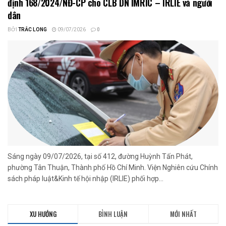
định 168/2024/NĐ-CP cho CLB DN IMRIC – IRLIE và người
dân
BỞI
TRẮC LONG
09/07/2026
0
Sáng ngày 09/07/2026, tại số 412, đường Huỳnh Tấn Phát,
phường Tân Thuận, Thành phố Hồ Chí Minh. Viện Nghiên cứu Chính
sách pháp luật&Kinh tế hội nhập (IRLIE) phối hợp...
XU HƯỚNG
BÌNH LUẬN
MỚI NHẤT