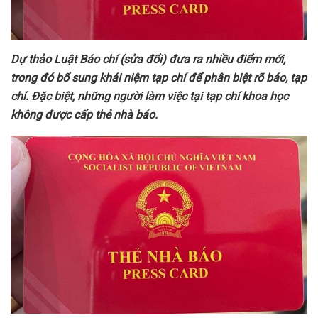
D
ự
th
ả
o Lu
ậ
t Báo chí (s
ử
a đ
ổ
i) đ
ư
a ra nhi
ề
u đi
ể
m m
ớ
i,
trong đó b
ổ
sung khái ni
ệ
m t
ạ
p chí đ
ể
phân bi
ệ
t rõ báo, t
ạ
p
chí. Đ
ặ
c bi
ệ
t, nh
ữ
ng ng
ườ
i làm vi
ệ
c t
ạ
i t
ạ
p chí khoa h
ọ
c
không đ
ượ
c c
ấ
p th
ẻ
nhà báo.