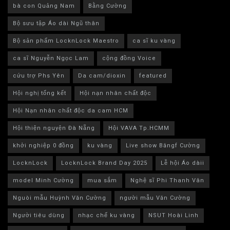
bà con Quảng Nam
Bằng Cường
Bộ sưu tập Áo dài Ngũ thân
Bộ sản phẩm LocknLock Maestro
ca sĩ ku vàng
ca sĩ Nguyễn Ngọc Lam
cộng đồng Voice
cứu trợ Phs Yên
Da cam/dioxin
featured
Hội nghị tổng kết
Hội nạn nhân chất độc
Hội Nạn nhân chất độc da cam HCM
Hội thiện nguyện Đà Nẵng
Hội VAVA Tp.HCMM
khởi nghiệp 0 đồng
ku vàng
Live show Băngf Cường
LocknLock
LocknLock Brand Day 2025
Lễ hội Áo dàii
model Minh Cường
mua sắm
Nghệ sĩ Phi Thanh Vân
Nguòi mẫu Huỳnh Văn Cường
người mẫu Văn Cường
Người tiêu dùng
nhạc chế ku vàng
NSUT Hoài Linh