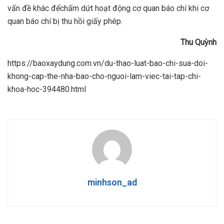
vấn đề khác đểchấm dứt hoạt động cơ quan báo chí khi cơ
quan báo chí bị thu hồi giấy phép.
Thu Qu
ỳ
nh
https://baoxaydung.com.vn/du-thao-luat-bao-chi-sua-doi-
khong-cap-the-nha-bao-cho-nguoi-lam-viec-tai-tap-chi-
khoa-hoc-394480.html
minhson_ad