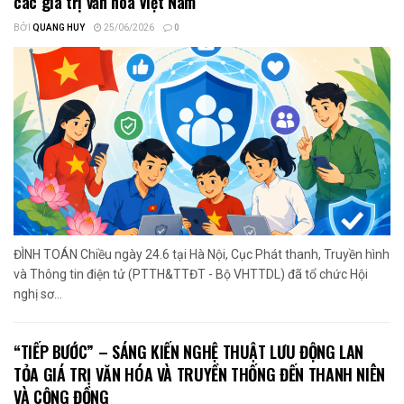
các giá trị văn hóa Việt Nam
BỞI
QUANG HUY
25/06/2026
0
ĐÌNH TOÁN Chiều ngày 24.6 tại Hà Nội, Cục Phát thanh, Truyền hình
và Thông tin điện tử (PTTH&TTĐT - Bộ VHTTDL) đã tổ chức Hội
nghị sơ...
“TIẾP BƯỚC” – SÁNG KIẾN NGHỆ THUẬT LƯU ĐỘNG LAN
TỎA GIÁ TRỊ VĂN HÓA VÀ TRUYỀN THỐNG ĐẾN THANH NIÊN
VÀ CỘNG ĐỒNG