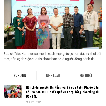
Báo chí Việt Nam với sứ mệnh cách mạng được hun đúc từ thời đổi
mới, bên cạnh việc đưa tin chắcchắn sẽ là người đồng hành tin...
XU HƯỚNG
BÌNH LUẬN
MỚI NHẤT
Hội thiện nguyện Đà Nẵng và Bà con thôn Phước Lâm
hỗ trợ hơn 1300 phần quà cứu trợ đồng bào vùng lũ
Đắk Lắk
30/11/2025