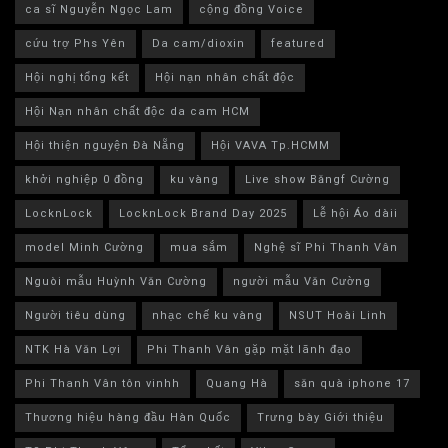
ca sĩ Nguyễn Ngọc Lam
cộng đồng Voice
cứu trợ Phs Yên
Da cam/dioxin
featured
Hội nghị tổng kết
Hội nạn nhân chất độc
Hội Nạn nhân chất độc da cam HCM
Hội thiện nguyện Đà Nẵng
Hội VAVA Tp.HCMM
khởi nghiệp 0 đồng
ku vàng
Live show Băngf Cường
LocknLock
LocknLock Brand Day 2025
Lễ hội Áo dàii
model Minh Cường
mua sắm
Nghệ sĩ Phi Thanh Vân
Nguòi mẫu Huỳnh Văn Cường
người mẫu Văn Cường
Người tiêu dùng
nhạc chế ku vàng
NSUT Hoài Linh
NTK Hà Văn Lợi
Phi Thanh Vân gặp mặt lãnh đạo
Phi Thanh Vân tôn vinhh
Quang Hà
săn quà iphone 17
Thương hiệu hàng đầu Hàn Quốc
Trưng bày Giới thiệu