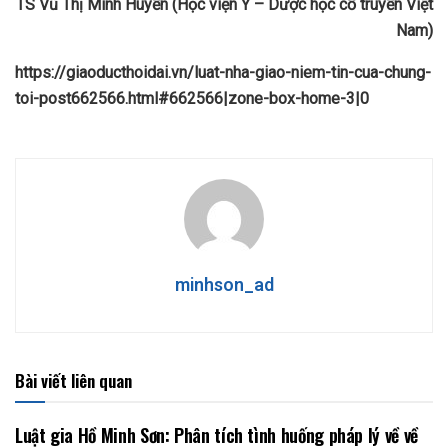
TS Vũ Thị Minh Huyền (Học viện Y – Dược học cổ truyền Việt
Nam)
https://giaoducthoidai.vn/luat-nha-giao-niem-tin-cua-chung-
toi-post662566.html#662566|zone-box-home-3|0
minhson_ad
Bài viết liên quan
Luật gia Hồ Minh Sơn: Phân tích tình huống pháp lý về về