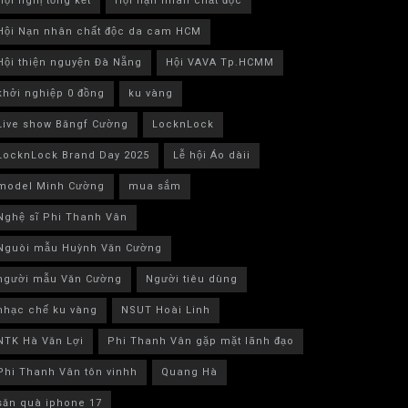
Hội nghị tổng kết
Hội nạn nhân chất độc
Hội Nạn nhân chất độc da cam HCM
Hội thiện nguyện Đà Nẵng
Hội VAVA Tp.HCMM
khởi nghiệp 0 đồng
ku vàng
Live show Băngf Cường
LocknLock
LocknLock Brand Day 2025
Lễ hội Áo dàii
model Minh Cường
mua sắm
Nghệ sĩ Phi Thanh Vân
Nguòi mẫu Huỳnh Văn Cường
người mẫu Văn Cường
Người tiêu dùng
nhạc chế ku vàng
NSUT Hoài Linh
NTK Hà Văn Lợi
Phi Thanh Vân gặp mặt lãnh đạo
Phi Thanh Vân tôn vinhh
Quang Hà
săn quà iphone 17