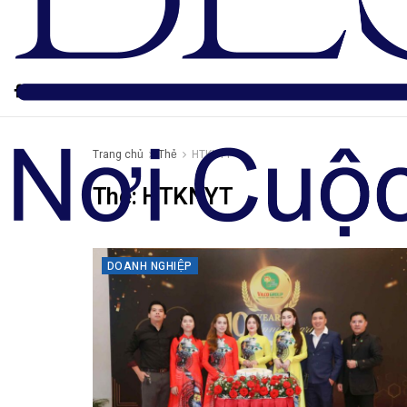
Trang chủ
Thẻ
HTKNYT
Thẻ:
HTKNYT
DOANH NGHIỆP