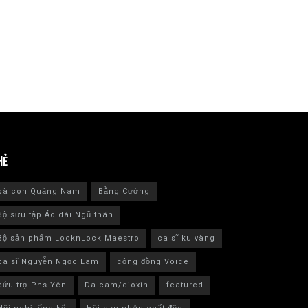
HẺ
bà con Quảng Nam
Bằng Cường
Bộ sưu tập Áo dài Ngũ thân
Bộ sản phẩm LocknLock Maestro
ca sĩ ku vàng
ca sĩ Nguyễn Ngọc Lam
cộng đồng Voice
cứu trợ Phs Yên
Da cam/dioxin
featured