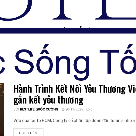
TRANG CHỦ
DIỄN ĐÀN
Hành Trình Kết Nối Yêu Thương V
gắn kết yêu thương
BỞI
BESTLIFE QUỐC CƯỜNG
20/11/2025
0
Vừa qua tại Tp.HCM, Công ty cổ phần tập đoàn đầu tư an sinh xã hộ
ĐỌC THÊM