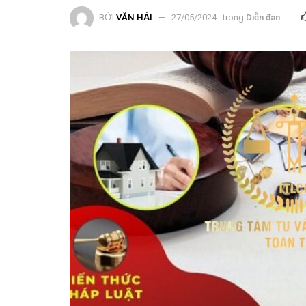
BỞI
VĂN HẢI
27/05/2024
trong
Diễn đàn