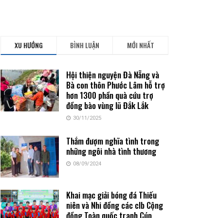
XU HƯỚNG
BÌNH LUẬN
MỚI NHẤT
Hội thiện nguyện Đà Nẵng và
Bà con thôn Phước Lâm hỗ trợ
hơn 1300 phần quà cứu trợ
đồng bào vùng lũ Đắk Lắk
30/11/2025
Thắm đượm nghĩa tình trong
những ngôi nhà tình thương
08/09/2024
Khai mạc giải bóng đá Thiếu
niên và Nhi đồng các clb Cộng
đồng Toàn quốc tranh Cúp