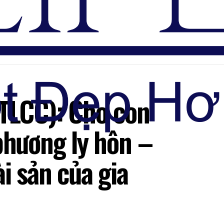
Đăng nhập
TTLCC): Cho con
phương ly hôn –
i sản của gia