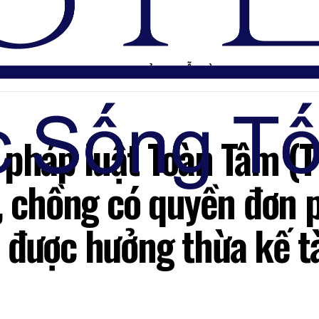
TRANG CHỦ
DIỄN ĐÀN
 pháp luật Toàn Tâm (
h, chồng có quyền đơn 
 được hưởng thừa kế tà