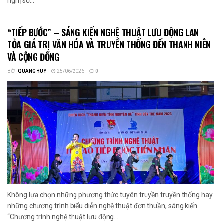
nghị sơ...
“TIẾP BƯỚC” – SÁNG KIẾN NGHỆ THUẬT LƯU ĐỘNG LAN
TỎA GIÁ TRỊ VĂN HÓA VÀ TRUYỀN THỐNG ĐẾN THANH NIÊN
VÀ CỘNG ĐỒNG
BỞI
QUANG HUY
25/06/2026
0
Không lựa chọn những phương thức tuyên truyền truyền thống hay
những chương trình biểu diễn nghệ thuật đơn thuần, sáng kiến
“Chương trình nghệ thuật lưu động...