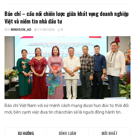
Báo chí – cầu nối chiến lược giữa khát vọng doanh nghiệp
Việt và niềm tin nhà đầu tư
BỞI
MINHSON_AD
21/06/2026
0
Báo chí Việt Nam với sứ mệnh cách mạng được hun đúc từ thời đổi
mới, bên cạnh việc đưa tin chắcchắn sẽ là người đồng hành tin...
XU HƯỚNG
BÌNH LUẬN
MỚI NHẤT