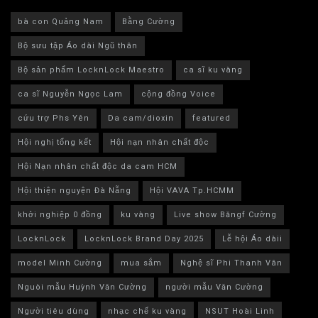
bà con Quảng Nam
Bằng Cường
Bộ sưu tập Áo dài Ngũ thân
Bộ sản phẩm LocknLock Maestro
ca sĩ ku vàng
ca sĩ Nguyễn Ngọc Lam
cộng đồng Voice
cứu trợ Phs Yên
Da cam/dioxin
featured
Hội nghị tổng kết
Hội nạn nhân chất độc
Hội Nạn nhân chất độc da cam HCM
Hội thiện nguyện Đà Nẵng
Hội VAVA Tp.HCMM
khởi nghiệp 0 đồng
ku vàng
Live show Băngf Cường
LocknLock
LocknLock Brand Day 2025
Lễ hội Áo dàii
model Minh Cường
mua sắm
Nghệ sĩ Phi Thanh Vân
Nguòi mẫu Huỳnh Văn Cường
người mẫu Văn Cường
Người tiêu dùng
nhạc chế ku vàng
NSUT Hoài Linh