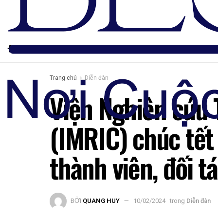
Trang chủ
Diễn đàn
Viện Nghiên cứu 
(IMRIC) chúc tết
thành viên, đối 
BỞI
QUANG HUY
10/02/2024
trong
Diễn đàn