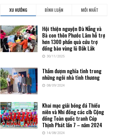
XU HƯỚNG
BÌNH LUẬN
MỚI NHẤT
Hội thiện nguyện Đà Nẵng và
Bà con thôn Phước Lâm hỗ trợ
hơn 1300 phần quà cứu trợ
đồng bào vùng lũ Đắk Lắk
30/11/2025
Thắm đượm nghĩa tình trong
những ngôi nhà tình thương
08/09/2024
Khai mạc giải bóng đá Thiếu
niên và Nhi đồng các clb Cộng
đồng Toàn quốc tranh Cúp
Thịnh Phát lần 7 – năm 2024
14/08/2024