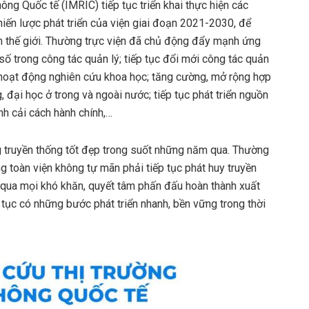
ng Quốc tế (IMRIC) tiếp tục triển khai thực hiện các
ến lược phát triển của viện giai đoạn 2021-2030, để
ầm thế giới. Thường trực viện đã chủ động đẩy mạnh ứng
số trong công tác quản lý; tiếp tục đổi mới công tác quản
 hoạt động nghiên cứu khoa học; tăng cường, mở rộng hợp
 đại học ở trong và ngoài nước; tiếp tục phát triển nguồn
h cải cách hành chính,…
 truyền thống tốt đẹp trong suốt những năm qua. Thường
ng toàn viện không tự mãn phải tiếp tục phát huy truyền
t qua mọi khó khăn, quyết tâm phấn đấu hoàn thành xuất
tục có những bước phát triển nhanh, bền vững trong thời