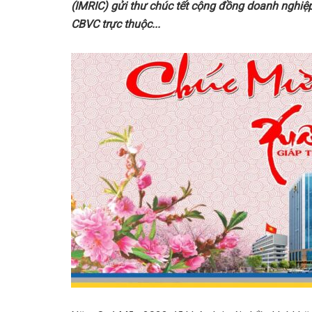
(IMRIC) gửi thư
chúc tết
cộng đồng doanh nghiệ
CBVC
trực thuộc
..
.