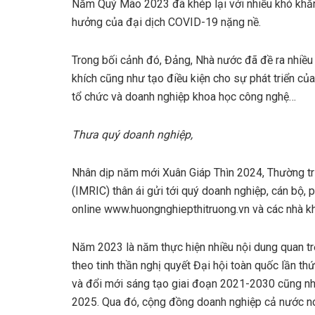
Năm Quý Mão 2023 đã khép lại với nhiều khó khăn k
hưởng của đại dịch COVID-19 nặng nề.
Trong bối cảnh đó, Đảng, Nhà nước đã đề ra nhiều 
khích cũng như tạo điều kiện cho sự phát triển củ
tổ chức và doanh nghiệp khoa học công nghệ…
Thưa quý doanh nghiệp,
Nhân dịp năm mới Xuân Giáp Thìn 2024, Thường tr
(IMRIC) thân ái gửi tới quý doanh nghiệp, cán bộ,
online www.huongnghiepthitruong.vn và các nhà kh
Năm 2023 là năm thực hiện nhiều nội dung quan tr
theo tinh thần nghị quyết Đại hội toàn quốc lần th
và đổi mới sáng tạo giai đoạn 2021-2030 cũng n
2025. Qua đó, cộng đồng doanh nghiệp cả nước nói