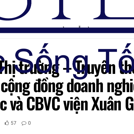
TRANG CHỦ
DIỄN ĐÀN
Thị trường – Truyền t
 cộng đồng doanh nghi
tác và CBVC viện Xuân 
57
0