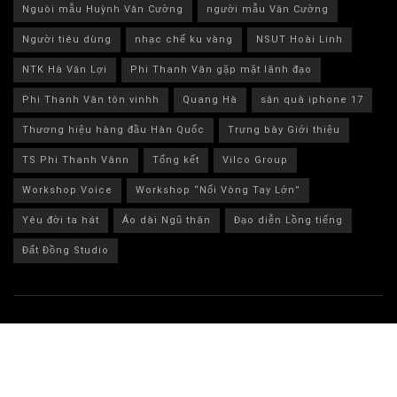
Nguòi mẫu Huỳnh Văn Cường
người mẫu Văn Cường
Người tiêu dùng
nhạc chế ku vàng
NSUT Hoài Linh
NTK Hà Văn Lợi
Phi Thanh Vân gặp mặt lãnh đạo
Phi Thanh Vân tôn vinhh
Quang Hà
săn quà iphone 17
Thương hiệu hàng đầu Hàn Quốc
Trưng bày Giới thiệu
TS Phi Thanh Vânn
Tổng kết
Vilco Group
Workshop Voice
Workshop “Nối Vòng Tay Lớn”
Yêu đời ta hát
Áo dài Ngũ thân
Đạo diễn Lồng tiếng
Đất Đồng Studio
© 2024 Bestlife MXH - bestlife.net.vn