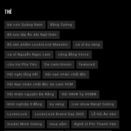
THẺ
bà con Quảng Nam
Bằng Cường
Bộ sưu tập Áo dài Ngũ thân
Bộ sản phẩm LocknLock Maestro
ca sĩ ku vàng
ca sĩ Nguyễn Ngọc Lam
cộng đồng Voice
cứu trợ Phs Yên
Da cam/dioxin
featured
Hội nghị tổng kết
Hội nạn nhân chất độc
Hội Nạn nhân chất độc da cam HCM
Hội thiện nguyện Đà Nẵng
Hội VAVA Tp.HCMM
khởi nghiệp 0 đồng
ku vàng
Live show Băngf Cường
LocknLock
LocknLock Brand Day 2025
Lễ hội Áo dàii
model Minh Cường
mua sắm
Nghệ sĩ Phi Thanh Vân