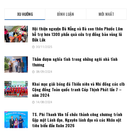
XU HƯỚNG
BÌNH LUẬN
MỚI NHẤT
Hội thiện nguyện Đà Nẵng và Bà con thôn Phước Lâm
hỗ trợ hơn 1300 phần quà cứu trợ đồng bào vùng lũ
Đắk Lắk
30/11/2025
Thắm đượm nghĩa tình trong những ngôi nhà tình
thương
08/09/2024
Khai mạc giải bóng đá Thiếu niên và Nhi đồng các clb
Cộng đồng Toàn quốc tranh Cúp Thịnh Phát lần 7 –
năm 2024
14/08/2024
TS. Phi Thanh Vân tổ chức thành công chương trình
Gặp mặt Lãnh đạo, Nguyên lãnh đạo và các Nhân vật
tiêu biểu đầu Xuân 2026