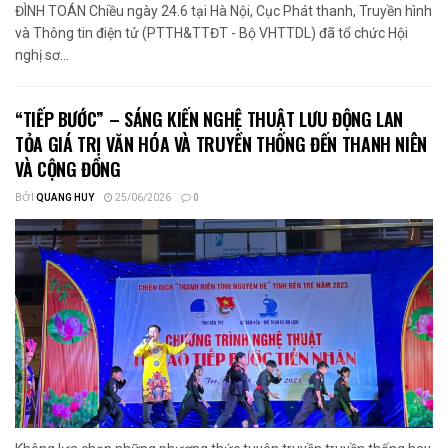
ĐÌNH TOÁN Chiều ngày 24.6 tại Hà Nội, Cục Phát thanh, Truyền hình
và Thông tin điện tử (PTTH&TTĐT - Bộ VHTTDL) đã tổ chức Hội
nghị sơ...
“TIẾP BƯỚC” – SÁNG KIẾN NGHỆ THUẬT LƯU ĐỘNG LAN
TỎA GIÁ TRỊ VĂN HÓA VÀ TRUYỀN THỐNG ĐẾN THANH NIÊN
VÀ CỘNG ĐỒNG
BỞI
QUANG HUY
25/06/2026
0