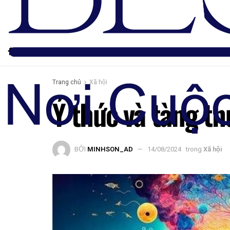
Trang chủ
Xã hội
Ý thức và tàng th
BỞI
MINHSON_AD
14/08/2024
trong
Xã hội