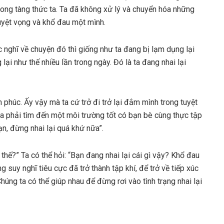
ong tàng thức ta. Ta đã không xử lý và chuyển hóa những
 tuyệt vọng và khổ đau một mình.
ục nghĩ về chuyện đó thì giống như ta đang bị lạm dụng lại
ại như thế nhiều lần trong ngày. Đó là ta đang nhai lại
h phúc. Ấy vậy mà ta cứ trở đi trở lại đắm mình trong tuyệt
a phải tìm đến một môi trường tốt có bạn bè cùng thực tập
n, đừng nhai lại quá khứ nữa”.
hế?” Ta có thể hỏi: “Bạn đang nhai lại cái gì vậy? Khổ đau
 suy nghĩ tiêu cực đã trở thành tập khí, để trở về tiếp xúc
úng ta có thể giúp nhau để đừng rơi vào tình trạng nhai lại