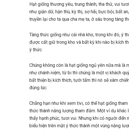
Hạt giống thương yêu, trung thành, tha thứ, vui t
như giận dữ, hận thù, kỳ thị, sợ hãi, bực bội, bất a
truyền lại cho ta qua cha mẹ ta, ở sâu trong tàng t
Tàng thức giống như cái nhà kho, trong khi đó, ý t
được cất giữ trong kho và bất kỳ khi nào bị kích th
ý thức.
Chúng không còn là hạt giống ngủ yên nữa mà là mộ
như chánh niệm, từ bi thì chúng là một vị khách q
bất thiện bị kích thích, tưới tẩm thì nó sẽ xâm ch
đúng lúc.
Chẳng hạn như khi xem tivi, có thể hạt giống tham 
thức thành năng lượng tham đắm. Một ví dụ khác là
thấy hạnh phúc, tươi vui. Nhưng khi có người đến n
biểu hiện trên mặt ý thức thành một vùng năng lượ