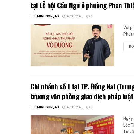
tại Lễ hội Cầu Ngư ở phường Phan Thi
BỞI
MINHSON_AD
02/08/2026
0
Với p
Phát t
ĐỌ
Chi nhánh số 1 tại TP. Đồng Nai (Trun
trương văn phòng giao dịch pháp luật
BỞI
MINHSON_AD
02/08/2026
0
Ngày 
Lộc T
Tư vấ