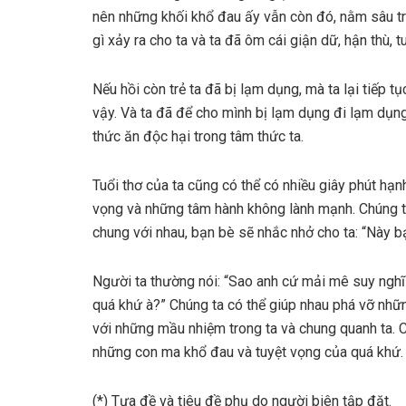
nên những khối khổ đau ấy vẫn còn đó, nằm sâu tr
gì xảy ra cho ta và ta đã ôm cái giận dữ, hận thù,
Nếu hồi còn trẻ ta đã bị lạm dụng, mà ta lại tiếp t
vậy. Và ta đã để cho mình bị lạm dụng đi lạm dụng l
thức ăn độc hại trong tâm thức ta.
Tuổi thơ của ta cũng có thể có nhiều giây phút hạn
vọng và những tâm hành không lành mạnh. Chúng t
chung với nhau, bạn bè sẽ nhắc nhở cho ta: “Này bạ
Người ta thường nói: “Sao anh cứ mải mê suy nghĩ t
quá khứ à?” Chúng ta có thể giúp nhau phá vỡ những
với những mầu nhiệm trong ta và chung quanh ta. Ch
những con ma khổ đau và tuyệt vọng của quá khứ.
(*) Tựa đề và tiêu đề phụ do người biên tập đặt.