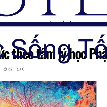
TRANG CHỦ
DIỄN ĐÀN
ức theo tâm lý học Phậ
62
0