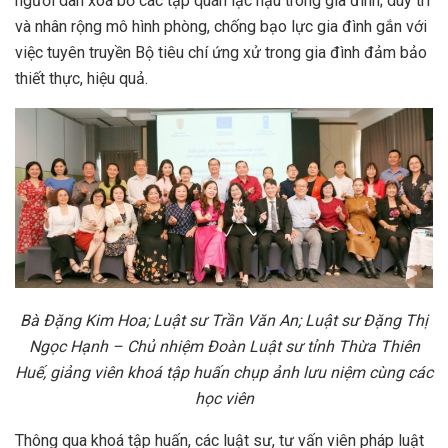
người dân xoá bỏ các tập quán lạc hậu trong gia đình; duy trì
và nhân rộng mô hình phòng, chống bạo lực gia đình gắn với
việc tuyên truyền Bộ tiêu chí ứng xử trong gia đình đảm bảo
thiết thực, hiệu quả.
Bà Đặng Kim Hoa; Luật sư Trần Văn An; Luật sư Đặng Thị
Ngọc Hạnh – Chủ nhiệm Đoàn Luật sư tỉnh Thừa Thiên
Huế, giảng viên khoá tập huấn chụp ảnh lưu niệm cùng các
học viên
Thông qua khoá tập huấn, các luật sư, tư vấn viên pháp luật