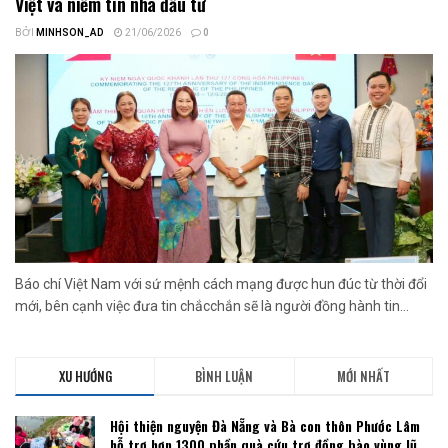
Việt và niềm tin nhà đầu tư
BỞI
MINHSON_AD
21/06/2026
0
Báo chí Việt Nam với sứ mệnh cách mạng được hun đúc từ thời đổi
mới, bên cạnh việc đưa tin chắcchắn sẽ là người đồng hành tin...
XU HƯỚNG
BÌNH LUẬN
MỚI NHẤT
Hội thiện nguyện Đà Nẵng và Bà con thôn Phước Lâm
hỗ trợ hơn 1300 phần quà cứu trợ đồng bào vùng lũ