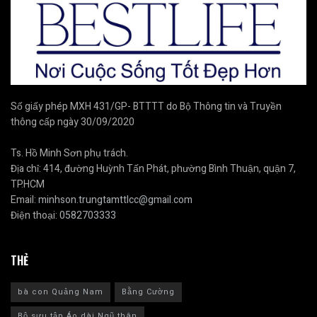
Số giấy phép MXH 431/GP- BTTTT do Bộ Thông tin và Truyền
thông cấp ngày 30/09/2020
Ts. Hồ Minh Sơn phụ trách.
Địa chỉ: 414, đường Huỳnh Tấn Phát, phường Bình Thuận, quận 7,
TP.HCM
Email:
minhson.trungtamttlcc@gmail.com
Điện thoại:
0582703333
THẺ
bà con Quảng Nam
Bằng Cường
Bộ sưu tập Áo dài Ngũ thân