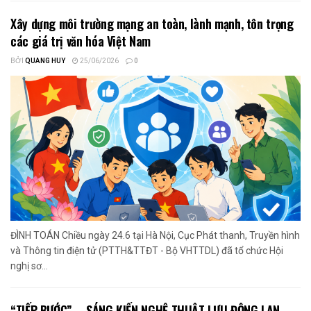
Xây dựng môi trường mạng an toàn, lành mạnh, tôn trọng
các giá trị văn hóa Việt Nam
BỞI
QUANG HUY
25/06/2026
0
ĐÌNH TOÁN Chiều ngày 24.6 tại Hà Nội, Cục Phát thanh, Truyền hình
và Thông tin điện tử (PTTH&TTĐT - Bộ VHTTDL) đã tổ chức Hội
nghị sơ...
“TIẾP BƯỚC” – SÁNG KIẾN NGHỆ THUẬT LƯU ĐỘNG LAN