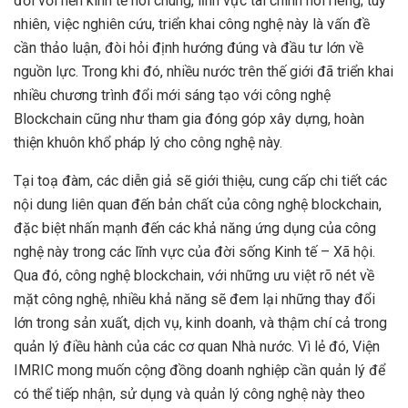
đối với nền kinh tế nói chung, lĩnh vực tài chính nói riêng; tuy
nhiên, việc nghiên cứu, triển khai công nghệ này là vấn đề
cần thảo luận, đòi hỏi định hướng đúng và đầu tư lớn về
nguồn lực. Trong khi đó, nhiều nước trên thế giới đã triển khai
nhiều chương trình đổi mới sáng tạo với công nghệ
Blockchain cũng như tham gia đóng góp xây dựng, hoàn
thiện khuôn khổ pháp lý cho công nghệ này.
Tại toạ đàm, các diễn giả sẽ giới thiệu, cung cấp chi tiết các
nội dung liên quan đến bản chất của công nghệ blockchain,
đặc biệt nhấn mạnh đến các khả năng ứng dụng của công
nghệ này trong các lĩnh vực của đời sống Kinh tế – Xã hội.
Qua đó, công nghệ blockchain, với những ưu việt rõ nét về
mặt công nghệ, nhiều khả năng sẽ đem lại những thay đổi
lớn trong sản xuất, dịch vụ, kinh doanh, và thậm chí cả trong
quản lý điều hành của các cơ quan Nhà nước. Vì lẻ đó, Viện
IMRIC mong muốn cộng đồng doanh nghiệp cần quản lý để
có thể tiếp nhận, sử dụng và quản lý công nghệ này theo