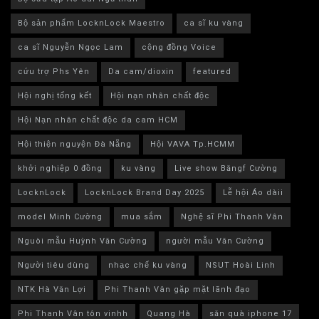
Bộ sản phẩm LocknLock Maestro
ca sĩ ku vàng
ca sĩ Nguyễn Ngọc Lam
cộng đồng Voice
cứu trợ Phs Yên
Da cam/dioxin
featured
Hội nghị tổng kết
Hội nạn nhân chất độc
Hội Nạn nhân chất độc da cam HCM
Hội thiện nguyện Đà Nẵng
Hội VAVA Tp.HCMM
khởi nghiệp 0 đồng
ku vàng
Live show Băngf Cường
LocknLock
LocknLock Brand Day 2025
Lễ hội Áo dàii
model Minh Cường
mua sắm
Nghệ sĩ Phi Thanh Vân
Nguòi mẫu Huỳnh Văn Cường
người mẫu Văn Cường
Người tiêu dùng
nhạc chế ku vàng
NSUT Hoài Linh
NTK Hà Văn Lợi
Phi Thanh Vân gặp mặt lãnh đạo
Phi Thanh Vân tôn vinhh
Quang Hà
săn quà iphone 17