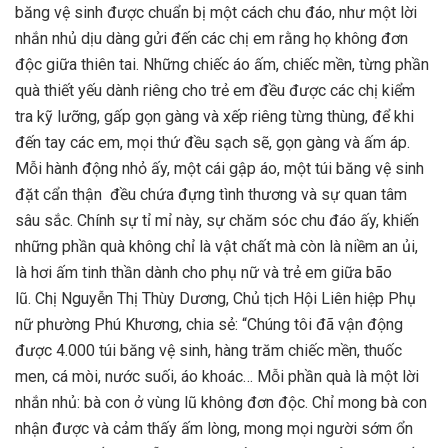
băng vệ sinh được chuẩn bị một cách chu đáo, như một lời
nhắn nhủ dịu dàng gửi đến các chị em rằng họ không đơn
độc giữa thiên tai. Những chiếc áo ấm, chiếc mền, từng phần
quà thiết yếu dành riêng cho trẻ em đều được các chị kiểm
tra kỹ lưỡng, gấp gọn gàng và xếp riêng từng thùng, để khi
đến tay các em, mọi thứ đều sạch sẽ, gọn gàng và ấm áp.
Mỗi hành động nhỏ ấy, một cái gập áo, một túi băng vệ sinh
đặt cẩn thận đều chứa đựng tình thương và sự quan tâm
sâu sắc. Chính sự tỉ mỉ này, sự chăm sóc chu đáo ấy, khiến
những phần quà không chỉ là vật chất mà còn là niềm an ủi,
là hơi ấm tinh thần dành cho phụ nữ và trẻ em giữa bão
lũ. Chị Nguyễn Thị Thùy Dương, Chủ tịch Hội Liên hiệp Phụ
nữ phường Phú Khương, chia sẻ: “Chúng tôi đã vận động
được 4.000 túi băng vệ sinh, hàng trăm chiếc mền, thuốc
men, cá mòi, nước suối, áo khoác… Mỗi phần quà là một lời
nhắn nhủ: bà con ở vùng lũ không đơn độc. Chỉ mong bà con
nhận được và cảm thấy ấm lòng, mong mọi người sớm ổn