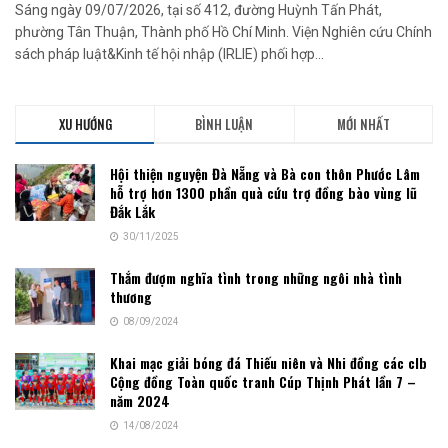
Sáng ngày 09/07/2026, tại số 412, đường Huỳnh Tấn Phát,
phường Tân Thuận, Thành phố Hồ Chí Minh. Viện Nghiên cứu Chính
sách pháp luật&Kinh tế hội nhập (IRLIE) phối hợp...
XU HƯỚNG
BÌNH LUẬN
MỚI NHẤT
Hội thiện nguyện Đà Nẵng và Bà con thôn Phước Lâm
hỗ trợ hơn 1300 phần quà cứu trợ đồng bào vùng lũ
Đắk Lắk
30/11/2025
Thắm đượm nghĩa tình trong những ngôi nhà tình
thương
08/09/2024
Khai mạc giải bóng đá Thiếu niên và Nhi đồng các clb
Cộng đồng Toàn quốc tranh Cúp Thịnh Phát lần 7 –
năm 2024
14/08/2024