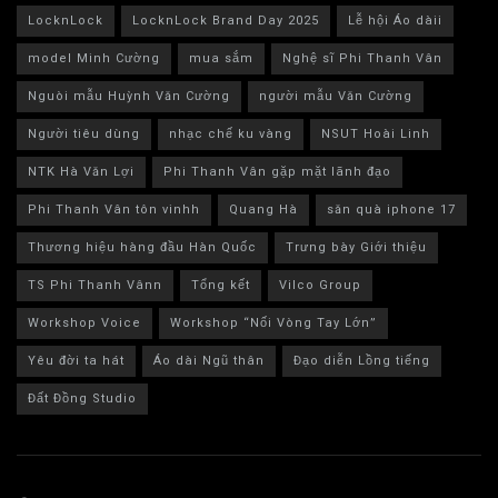
LocknLock
LocknLock Brand Day 2025
Lễ hội Áo dàii
model Minh Cường
mua sắm
Nghệ sĩ Phi Thanh Vân
Nguòi mẫu Huỳnh Văn Cường
người mẫu Văn Cường
Người tiêu dùng
nhạc chế ku vàng
NSUT Hoài Linh
NTK Hà Văn Lợi
Phi Thanh Vân gặp mặt lãnh đạo
Phi Thanh Vân tôn vinhh
Quang Hà
săn quà iphone 17
Thương hiệu hàng đầu Hàn Quốc
Trưng bày Giới thiệu
TS Phi Thanh Vânn
Tổng kết
Vilco Group
Workshop Voice
Workshop “Nối Vòng Tay Lớn”
Yêu đời ta hát
Áo dài Ngũ thân
Đạo diễn Lồng tiếng
Đất Đồng Studio