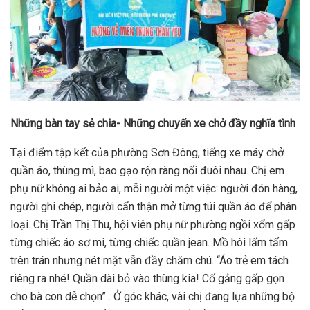
Những bàn tay sẻ chia- Những chuyến xe chở đầy nghĩa tình
Tại điểm tập kết của phường Sơn Đông, tiếng xe máy chở
quần áo, thùng mì, bao gạo rộn ràng nối đuôi nhau. Chị em
phụ nữ không ai bảo ai, mỗi người một việc: người đón hàng,
người ghi chép, người cẩn thận mở từng túi quần áo để phân
loại. Chị Trần Thị Thu, hội viên phụ nữ phường ngồi xổm gấp
từng chiếc áo sơ mi, từng chiếc quần jean. Mồ hôi lấm tấm
trên trán nhưng nét mặt vẫn đầy chăm chú. “Áo trẻ em tách
riêng ra nhé! Quần dài bỏ vào thùng kia! Cố gắng gấp gọn
cho bà con dễ chọn” . Ở góc khác, vài chị đang lựa những bộ