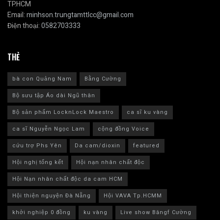
TP.HCM
Email:
minhson.trungtamttlcc@gmail.com
Điện thoại:
0582703333
THẺ
bà con Quảng Nam
Bằng Cường
Bộ sưu tập Áo dài Ngũ thân
Bộ sản phẩm LocknLock Maestro
ca sĩ ku vàng
ca sĩ Nguyễn Ngọc Lam
cộng đồng Voice
cứu trợ Phs Yên
Da cam/dioxin
featured
Hội nghị tổng kết
Hội nạn nhân chất độc
Hội Nạn nhân chất độc da cam HCM
Hội thiện nguyện Đà Nẵng
Hội VAVA Tp.HCMM
khởi nghiệp 0 đồng
ku vàng
Live show Băngf Cường