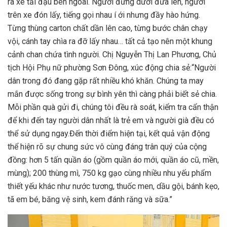
ra xe tải đậu bên ngoài. Người đứng dưới đưa lên, người
trên xe đón lấy, tiếng gọi nhau í ới nhưng đầy hào hứng.
Từng thùng carton chất dần lên cao, từng bước chân chạy
vội, cánh tay chìa ra đỡ lấy nhau… tất cả tạo nên một khung
cảnh chan chứa tình người. Chị Nguyễn Thị Lan Phương, Chủ
tịch Hội Phụ nữ phường Sơn Đông, xúc động chia sẻ:“Người
dân trong đó đang gặp rất nhiều khó khăn. Chúng ta may
mắn được sống trong sự bình yên thì càng phải biết sẻ chia.
Mỗi phần quà gửi đi, chúng tôi đều rà soát, kiểm tra cẩn thận
để khi đến tay người dân nhất là trẻ em và người già đều có
thể sử dụng ngay.Đến thời điểm hiện tại, kết quả vận động
thể hiện rõ sự chung sức vô cùng đáng trân quý của cộng
đồng: hơn 5 tấn quần áo (gồm quần áo mới, quần áo cũ, mền,
mùng); 200 thùng mì, 750 kg gạo cùng nhiều nhu yếu phẩm
thiết yếu khác như nước tương, thuốc men, dầu gội, bánh kẹo,
tã em bé, băng vệ sinh, kem đánh răng và sữa.”