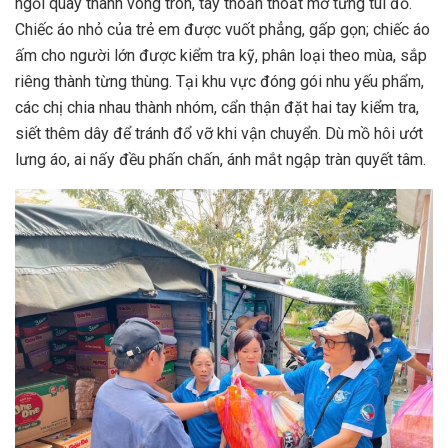
ngồi quây thành vòng tròn, tay thoăn thoắt mở từng túi đồ.
Chiếc áo nhỏ của trẻ em được vuốt phẳng, gấp gọn; chiếc áo
ấm cho người lớn được kiểm tra kỹ, phân loại theo mùa, sắp
riêng thành từng thùng. Tại khu vực đóng gói nhu yếu phẩm,
các chị chia nhau thành nhóm, cẩn thận đặt hai tay kiểm tra,
siết thêm dây để tránh đổ vỡ khi vận chuyển. Dù mồ hôi ướt
lưng áo, ai nấy đều phấn chấn, ánh mắt ngập tràn quyết tâm.