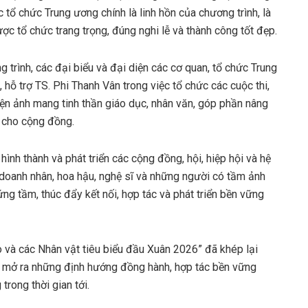
c tổ chức Trung ương chính là linh hồn của chương trình, là
c tổ chức trang trọng, đúng nghi lễ và thành công tốt đẹp.
g trình, các đại biểu và đại diện các cơ quan, tổ chức Trung
hỗ trợ TS. Phi Thanh Vân trong việc tổ chức các cuộc thi,
ện ảnh mang tinh thần giáo dục, nhân văn, góp phần nâng
c cho cộng đồng.
nh thành và phát triển các cộng đồng, hội, hiệp hội và hệ
g doanh nhân, hoa hậu, nghệ sĩ và những người có tầm ảnh
g tầm, thúc đẩy kết nối, hợp tác và phát triển bền vững
 và các Nhân vật tiêu biểu đầu Xuân 2026” đã khép lại
, mở ra những định hướng đồng hành, hợp tác bền vững
rong thời gian tới.