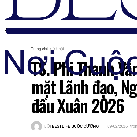
Trang chủ
Xã hội
TS. Phi Thanh Vâ
mặt Lãnh đạo, Ng
đầu Xuân 2026
BỞI
BESTLIFE QUỐC CƯỜNG
09/02/2026
tro