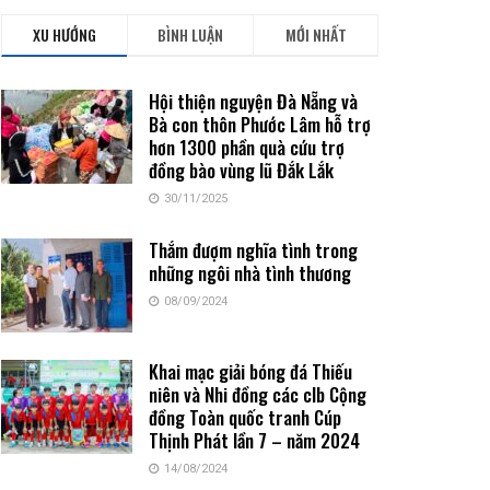
XU HƯỚNG
BÌNH LUẬN
MỚI NHẤT
Hội thiện nguyện Đà Nẵng và
Bà con thôn Phước Lâm hỗ trợ
hơn 1300 phần quà cứu trợ
đồng bào vùng lũ Đắk Lắk
30/11/2025
Thắm đượm nghĩa tình trong
những ngôi nhà tình thương
08/09/2024
Khai mạc giải bóng đá Thiếu
niên và Nhi đồng các clb Cộng
đồng Toàn quốc tranh Cúp
Thịnh Phát lần 7 – năm 2024
14/08/2024