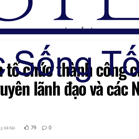
TRANG CHỦ
DIỄN ĐÀN
n tổ chức thành công 
uyên lãnh đạo và các N
79
0
ng
Xã hội