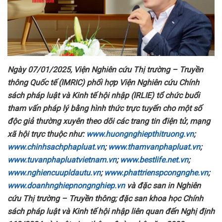
Ngày 07/01/2025, Viện Nghiên cứu Thị trường – Truyền
thông Quốc tế (IMRIC) phối hợp Viện Nghiên cứu Chính
sách pháp luật và Kinh tế hội nhập (IRLIE) tổ chức buổi
tham vấn pháp lý bằng hình thức trực tuyến cho một số
độc giả thường xuyên theo dõi các trang tin điện tử, mạng
xã hội trực thuộc như:
www.huongnghiepthitruong.vn
;
www.chinhsachphapluat.vn
;
www.thamvanphapluat.vn
;
www.tuvanphapluatvietnam.vn
;
www.bestlife.net.vn
;
www.nghiencuupldautu.vn
;
www.phattrienspcongnghe.vn
;
www.doanhnghiepnongnghiep.vn
và đặc san in Nghiên
cứu Thị trường – Truyền thông; đặc san khoa học Chính
sách pháp luật và Kinh tế hội nhập liên quan đến Nghị định