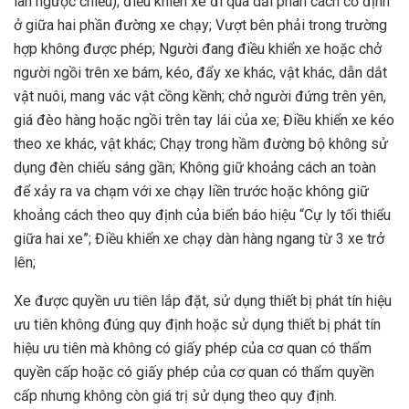
làn ngược chiều); điều khiển xe đi qua dải phân cách cố định
ở giữa hai phần đường xe chạy; Vượt bên phải trong trường
hợp không được phép; Người đang điều khiển xe hoặc chở
người ngồi trên xe bám, kéo, đẩy xe khác, vật khác, dẫn dắt
vật nuôi, mang vác vật cồng kềnh; chở người đứng trên yên,
giá đèo hàng hoặc ngồi trên tay lái của xe; Điều khiển xe kéo
theo xe khác, vật khác; Chạy trong hầm đường bộ không sử
dụng đèn chiếu sáng gần; Không giữ khoảng cách an toàn
để xảy ra va chạm với xe chạy liền trước hoặc không giữ
khoảng cách theo quy định của biển báo hiệu “Cự ly tối thiểu
giữa hai xe”; Điều khiển xe chạy dàn hàng ngang từ 3 xe trở
lên;
Xe được quyền ưu tiên lắp đặt, sử dụng thiết bị phát tín hiệu
ưu tiên không đúng quy định hoặc sử dụng thiết bị phát tín
hiệu ưu tiên mà không có giấy phép của cơ quan có thẩm
quyền cấp hoặc có giấy phép của cơ quan có thẩm quyền
cấp nhưng không còn giá trị sử dụng theo quy định.