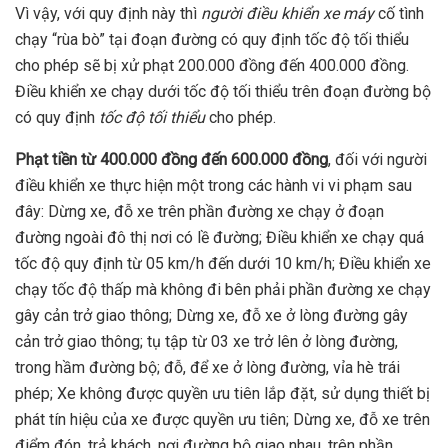
Vì vậy, với quy định này thì
người điều khiển xe máy
cố tình
chạy “rùa bò” tại đoạn đường có quy định tốc độ tối thiểu
cho phép sẽ bị xử phạt 200.000 đồng đến 400.000 đồng.
Điều khiển xe chạy dưới tốc độ tối thiểu trên đoạn đường bộ
có quy định
tốc độ tối thiểu
cho phép.
Phạt tiền từ 400.000 đồng đến 600.000 đồng
, đối với người
điều khiển xe thực hiện một trong các hành vi vi phạm sau
đây: Dừng xe, đỗ xe trên phần đường xe chạy ở đoạn
đường ngoài đô thị nơi có lề đường; Điều khiển xe chạy quá
tốc độ quy định từ 05 km/h đến dưới 10 km/h; Điều khiển xe
chạy tốc độ thấp mà không đi bên phải phần đường xe chạy
gây cản trở giao thông; Dừng xe, đỗ xe ở lòng đường gây
cản trở giao thông; tụ tập từ 03 xe trở lên ở lòng đường,
trong hầm đường bộ; đỗ, để xe ở lòng đường, vỉa hè trái
phép; Xe không được quyền ưu tiên lắp đặt, sử dụng thiết bị
phát tín hiệu của xe được quyền ưu tiên; Dừng xe, đỗ xe trên
điểm đón, trả khách, nơi đường bộ giao nhau, trên phần