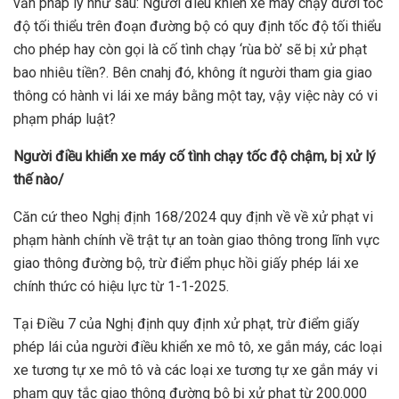
vấn pháp lý như sau: Người điều khiển xe máy chạy dưới tốc
độ tối thiểu trên đoạn đường bộ có quy định tốc độ tối thiểu
cho phép hay còn gọi là cố tình chạy ‘rùa bò’ sẽ bị xử phạt
bao nhiêu tiền?. Bên cnahj đó, không ít người tham gia giao
thông có hành vi lái xe máy bằng một tay, vậy việc này có vi
phạm pháp luật?
Người điều khiển xe máy cố tình chạy tốc độ chậm
, bị xử lý
thế nào/
Căn cứ theo Nghị định 168/2024 quy định về về xử phạt vi
phạm hành chính về trật tự an toàn giao thông trong lĩnh vực
giao thông đường bộ, trừ điểm phục hồi giấy phép lái xe
chính thức có hiệu lực từ 1-1-2025.
Tại Điều 7 của Nghị định quy định xử phạt, trừ điểm giấy
phép lái của người điều khiển xe mô tô, xe gắn máy, các loại
xe tương tự xe mô tô và các loại xe tương tự xe gắn máy vi
phạm quy tắc giao thông đường bộ bị xử phạt từ 200.000