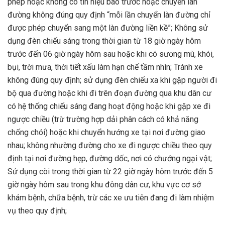
phép hoặc không có tín hiệu báo trước hoặc chuyển làn
đường không đúng quy định “mỗi lần chuyển làn đường chỉ
được phép chuyển sang một làn đường liền kề”; Không sử
dụng đèn chiếu sáng trong thời gian từ 18 giờ ngày hôm
trước đến 06 giờ ngày hôm sau hoặc khi có sương mù, khói,
bụi, trời mưa, thời tiết xấu làm hạn chế tầm nhìn; Tránh xe
không đúng quy định; sử dụng đèn chiếu xa khi gặp người đi
bộ qua đường hoặc khi đi trên đoạn đường qua khu dân cư
có hệ thống chiếu sáng đang hoạt động hoặc khi gặp xe đi
ngược chiều (trừ trường hợp dải phân cách có khả năng
chống chói) hoặc khi chuyển hướng xe tại nơi đường giao
nhau; không nhường đường cho xe đi ngược chiều theo quy
định tại nơi đường hẹp, đường dốc, nơi có chướng ngại vật;
Sử dụng còi trong thời gian từ 22 giờ ngày hôm trước đến 5
giờ ngày hôm sau trong khu đông dân cư, khu vực cơ sở
khám bệnh, chữa bệnh, trừ các xe ưu tiên đang đi làm nhiệm
vụ theo quy định;