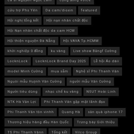
ca sĩ Nguyễn Ngọc Lam
cộng đồng Voice
cứu trợ Phs Yên
Da cam/dioxin
featured
Hội nghị tổng kết
Hội nạn nhân chất độc
Hội Nạn nhân chất độc da cam HCM
Hội thiện nguyện Đà Nẵng
Hội VAVA Tp.HCMM
khởi nghiệp 0 đồng
ku vàng
Live show Băngf Cường
LocknLock
LocknLock Brand Day 2025
Lễ hội Áo dàii
model Minh Cường
mua sắm
Nghệ sĩ Phi Thanh Vân
Nguòi mẫu Huỳnh Văn Cường
người mẫu Văn Cường
Người tiêu dùng
nhạc chế ku vàng
NSUT Hoài Linh
NTK Hà Văn Lợi
Phi Thanh Vân gặp mặt lãnh đạo
Phi Thanh Vân tôn vinhh
Quang Hà
săn quà iphone 17
Thương hiệu hàng đầu Hàn Quốc
Trưng bày Giới thiệu
TS Phi Thanh Vânn
Tổng kết
Vilco Group