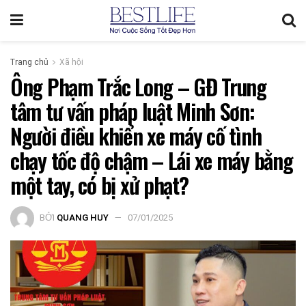
Trang chủ
Xã hội
Ông Phạm Trắc Long – GĐ Trung
tâm tư vấn pháp luật Minh Sơn:
Người điều khiển xe máy cố tình
chạy tốc độ chậm – Lái xe máy bằng
một tay, có bị xử phạt?
BỞI
QUANG HUY
07/01/2025