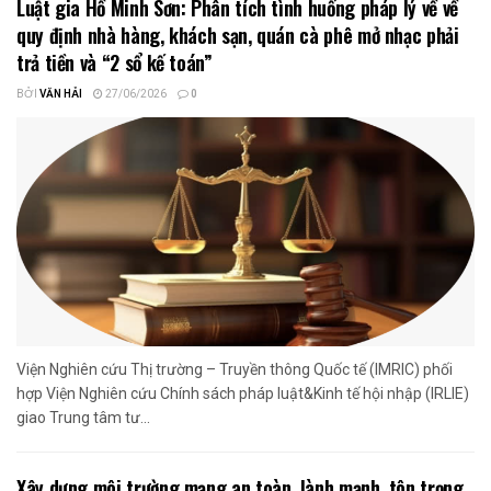
Luật gia Hồ Minh Sơn: Phân tích tình huống pháp lý về về
quy định nhà hàng, khách sạn, quán cà phê mở nhạc phải
trả tiền và “2 sổ kế toán”
BỞI
VĂN HẢI
27/06/2026
0
Viện Nghiên cứu Thị trường – Truyền thông Quốc tế (IMRIC) phối
hợp Viện Nghiên cứu Chính sách pháp luật&Kinh tế hội nhập (IRLIE)
giao Trung tâm tư...
Xây dựng môi trường mạng an toàn, lành mạnh, tôn trọng