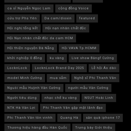
ca sĩ Nguyễn Ngọc Lam
cộng đồng Voice
cứu trợ Phs Yên
Da cam/dioxin
featured
Hội nghị tổng kết
Hội nạn nhân chất độc
Hội Nạn nhân chất độc da cam HCM
Hội thiện nguyện Đà Nẵng
Hội VAVA Tp.HCMM
khởi nghiệp 0 đồng
ku vàng
Live show Băngf Cường
LocknLock
LocknLock Brand Day 2025
Lễ hội Áo dàii
model Minh Cường
mua sắm
Nghệ sĩ Phi Thanh Vân
Nguòi mẫu Huỳnh Văn Cường
người mẫu Văn Cường
Người tiêu dùng
nhạc chế ku vàng
NSUT Hoài Linh
NTK Hà Văn Lợi
Phi Thanh Vân gặp mặt lãnh đạo
Phi Thanh Vân tôn vinhh
Quang Hà
săn quà iphone 17
Thương hiệu hàng đầu Hàn Quốc
Trưng bày Giới thiệu