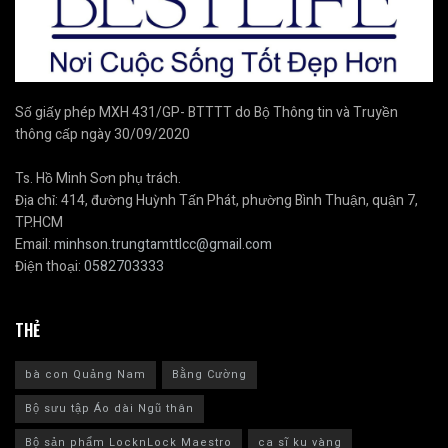
Số giấy phép MXH 431/GP- BTTTT do Bộ Thông tin và Truyền
thông cấp ngày 30/09/2020
Ts. Hồ Minh Sơn phụ trách.
Địa chỉ: 414, đường Huỳnh Tấn Phát, phường Bình Thuận, quận 7,
TP.HCM
Email:
minhson.trungtamttlcc@gmail.com
Điện thoại:
0582703333
THẺ
bà con Quảng Nam
Bằng Cường
Bộ sưu tập Áo dài Ngũ thân
Bộ sản phẩm LocknLock Maestro
ca sĩ ku vàng