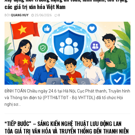
các giá trị văn hóa Việt Nam
BỞI
QUANG HUY
25/06/2026
0
ĐÌNH TOÁN Chiều ngày 24.6 tại Hà Nội, Cục Phát thanh, Truyền hình
và Thông tin điện tử (PTTH&TTĐT - Bộ VHTTDL) đã tổ chức Hội
nghị sơ...
“TIẾP BƯỚC” – SÁNG KIẾN NGHỆ THUẬT LƯU ĐỘNG LAN
TỎA GIÁ TRỊ VĂN HÓA VÀ TRUYỀN THỐNG ĐẾN THANH NIÊN