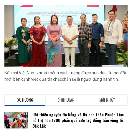
Báo chí Việt Nam với sứ mệnh cách mạng được hun đúc từ thời đổi
mới, bên cạnh việc đưa tin chắcchắn sẽ là người đồng hành tin...
XU HƯỚNG
BÌNH LUẬN
MỚI NHẤT
Hội thiện nguyện Đà Nẵng và Bà con thôn Phước Lâm
hỗ trợ hơn 1300 phần quà cứu trợ đồng bào vùng lũ
Đắk Lắk