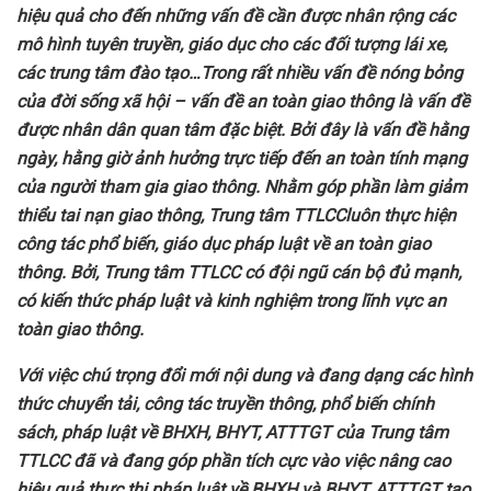
hiệu quả cho đến những vấn đề cần được nhân rộng các
mô hình tuyên truyền, giáo dục cho các đối tượng lái xe,
các trung tâm đào tạo…
Trong rất nhiều vấn đề nóng bỏng
của đời sống xã hội – vấn đề an toàn giao thông là vấn đề
được nhân dân quan tâm đặc biệt. Bởi đây là vấn đề hằng
ngày, hằng giờ ảnh hưởng trực tiếp đến an toàn tính mạng
của người tham gia giao thông. Nhằm
góp phần làm
giảm
thiểu tai nạn giao thông, Trung
tâm TTLCC
luôn thực hiện
công tác phổ biến, giáo dục pháp luật về an toàn giao
thông. Bởi
, Trung tâm TTLCC
có đội ngũ cán bộ đủ mạnh,
có kiến thức pháp luật và kinh nghiệm trong lĩnh vực an
toàn giao thông.
Với việc chú trọng đổi mới nội dung và đang dạng các hình
thức chuyển tải, công tác truyền thông, phổ biến chính
sách, pháp luật về BHXH, BHYT
, ATTTGT
của Trung
tâm
TTLCC
đã và đang góp phần tích cực vào việc nâng cao
hiệu quả thực thi pháp luật về BHXH và BHYT, ATTTGT
tạo