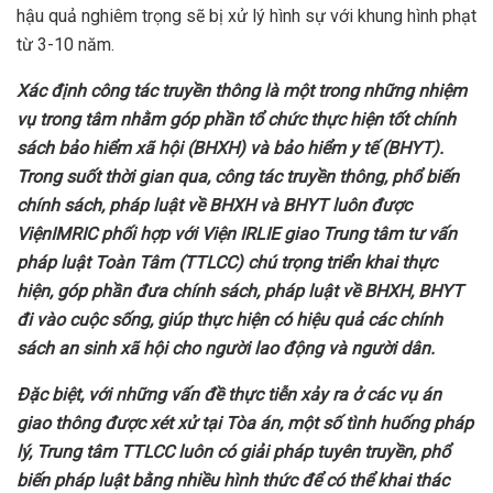
hậu quả nghiêm trọng sẽ bị xử lý hình sự với khung hình phạt
từ 3-10 năm.
Xác định công tác truyền thông là một trong những nhiệm
vụ trong tâm nhằm góp phần tổ chức thực hiện tốt chính
sách bảo hiểm xã hội (BHXH) và bảo hiểm y tế (BHYT).
Trong
suốt t
hời gian qua, công tác truyền thông, phổ biến
chính sách, pháp luật về BHXH và BHYT luôn được
Viện
IMRIC phối hợp với Viện IRLIE giao Trung tâm tư vấn
pháp luật Toàn Tâm (TTLCC)
chú trọng triển khai thực
hiện, góp phần đưa chính sách, pháp luật về BHXH, BHYT
đi vào cuộc sống, giúp thực hiện có hiệu quả các chính
sách an sinh xã hội cho người lao động và người dân.
Đặc
biệt, với
những vấn đề thực tiễn xảy ra
ở
các vụ án
giao thông được xét xử tại Tòa án, một số tình huống pháp
lý, Trung
tâm TTLCC
luôn có giải pháp tuyên
truyền, phổ
biến pháp luật bằng nhiều hình thức
để có thể khai thác