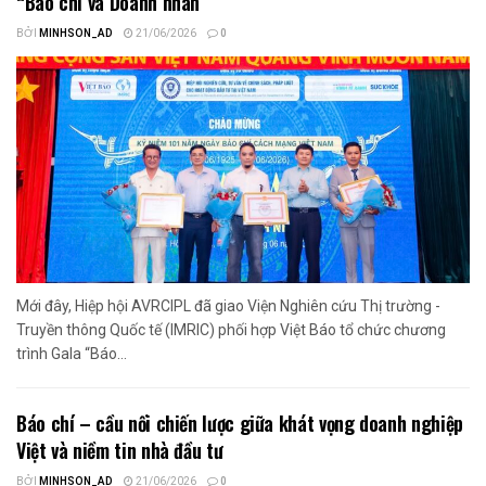
“Báo chí và Doanh nhân”
BỞI
MINHSON_AD
21/06/2026
0
Mới đây, Hiệp hội AVRCIPL đã giao Viện Nghiên cứu Thị trường -
Truyền thông Quốc tế (IMRIC) phối hợp Việt Báo tổ chức chương
trình Gala “Báo...
Báo chí – cầu nối chiến lược giữa khát vọng doanh nghiệp
Việt và niềm tin nhà đầu tư
BỞI
MINHSON_AD
21/06/2026
0