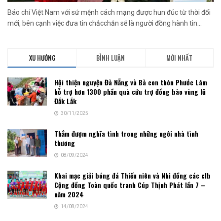
Báo chí Việt Nam với sứ mệnh cách mạng được hun đúc từ thời đổi
mới, bên cạnh việc đưa tin chắcchắn sẽ là người đồng hành tin...
XU HƯỚNG
BÌNH LUẬN
MỚI NHẤT
Hội thiện nguyện Đà Nẵng và Bà con thôn Phước Lâm
hỗ trợ hơn 1300 phần quà cứu trợ đồng bào vùng lũ
Đắk Lắk
30/11/2025
Thắm đượm nghĩa tình trong những ngôi nhà tình
thương
08/09/2024
Khai mạc giải bóng đá Thiếu niên và Nhi đồng các clb
Cộng đồng Toàn quốc tranh Cúp Thịnh Phát lần 7 –
năm 2024
14/08/2024