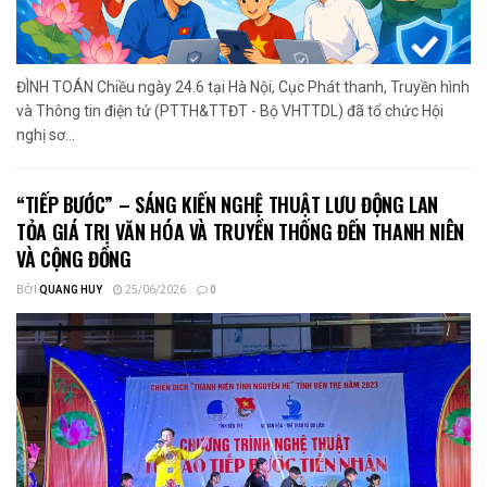
ĐÌNH TOÁN Chiều ngày 24.6 tại Hà Nội, Cục Phát thanh, Truyền hình
và Thông tin điện tử (PTTH&TTĐT - Bộ VHTTDL) đã tổ chức Hội
nghị sơ...
“TIẾP BƯỚC” – SÁNG KIẾN NGHỆ THUẬT LƯU ĐỘNG LAN
TỎA GIÁ TRỊ VĂN HÓA VÀ TRUYỀN THỐNG ĐẾN THANH NIÊN
VÀ CỘNG ĐỒNG
BỞI
QUANG HUY
25/06/2026
0