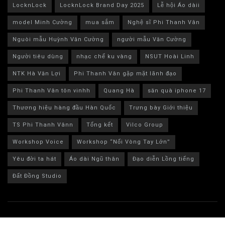
LocknLock
LocknLock Brand Day 2025
Lễ hội Áo dàii
model Minh Cường
mua sắm
Nghệ sĩ Phi Thanh Vân
Nguòi mẫu Huỳnh Văn Cường
người mẫu Văn Cường
Người tiêu dùng
nhạc chế ku vàng
NSUT Hoài Linh
NTK Hà Văn Lợi
Phi Thanh Vân gặp mặt lãnh đạo
Phi Thanh Vân tôn vinhh
Quang Hà
săn quà iphone 17
Thương hiệu hàng đầu Hàn Quốc
Trưng bày Giới thiệu
TS Phi Thanh Vânn
Tổng kết
Vilco Group
Workshop Voice
Workshop “Nối Vòng Tay Lớn”
Yêu đời ta hát
Áo dài Ngũ thân
Đạo diễn Lồng tiếng
Đất Đồng Studio