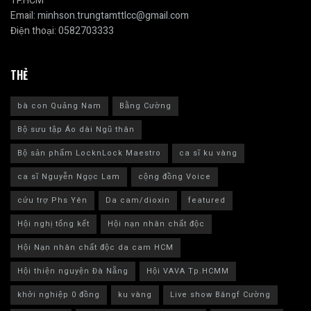
TP.HCM
Email:
minhson.trungtamttlcc@gmail.com
Điện thoại:
0582703333
THẺ
bà con Quảng Nam
Bằng Cường
Bộ sưu tập Áo dài Ngũ thân
Bộ sản phẩm LocknLock Maestro
ca sĩ ku vàng
ca sĩ Nguyễn Ngọc Lam
cộng đồng Voice
cứu trợ Phs Yên
Da cam/dioxin
featured
Hội nghị tổng kết
Hội nạn nhân chất độc
Hội Nạn nhân chất độc da cam HCM
Hội thiện nguyện Đà Nẵng
Hội VAVA Tp.HCMM
khởi nghiệp 0 đồng
ku vàng
Live show Băngf Cường