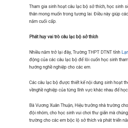
Tham gia sinh hoạt câu lạc bộ sở thích, học sinh 
thân mong muốn trong tương lai. Điều này giúp cá
năm cuối cấp.
Phát huy vai trò câu l
ạ
c b
ộ
s
ở
thích
Nhiều năm trở lại đây, Trường THPT DTNT tỉnh
Lạ
động của các câu lạc bộ để lôi cuốn học sinh tham
hướng nghề nghiệp cho các em.
Các câu lạc bộ được thiết kế nội dung sinh hoạt t
vềnghề nghiệp của từng lĩnh vực khác nhau để học 
Bà Vương Xuân Thuận, Hiệu trưởng nhà trường cho b
đội nhóm, cho học sinh vui chơi thư giãn mà chún
trường cho các em bộc lộ sở thích và phát triển nă