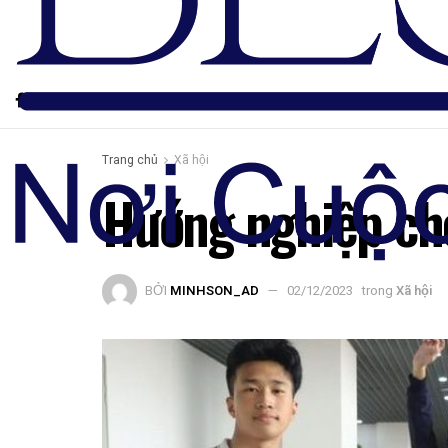
Trang chủ
Xã hội
Hướng nghiệp cho
BỞI
MINHSON_AD
02/12/2023
trong
Xã hội