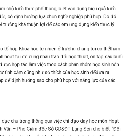
m chủ kiến thức phổ thông, biết vận dụng hiệu quả kiến
 đời, có định hướng lựa chọn nghề nghiệp phù hợp. Do đó
ôi trường khá thuận lợi để các em ứng dụng kiến thức lý
o tổ hợp Khoa học tự nhiên ở trường chúng tôi có thểtham
nh hoạt tại đó cùng nhau trao đổi học thuật, ôn tập sau buổi
i được hợp tác làm việc theo cách phân nhóm học sinh nên
ư tình cảm cũng như sở thích của học sinh đểđưa ra
iệp để định hướng sao cho phù hợp với năng lực của các
 dục chú trọng thông qua việc chỉ đạo dạy học môn Hoạt
nh Vân – Phó Giám đốc Sở GD&ĐT Lạng Sơn cho biết: “Đối