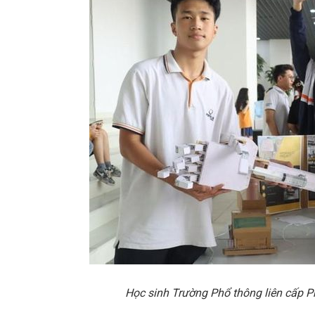
H
ọ
c sinh Tr
ườ
ng Ph
ổ
thông liên c
ấ
p P