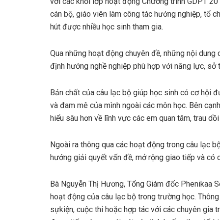
với các khối lớp hoạt động Chương trình GDPT 201
cán bộ, giáo viên làm công tác hướng nghiệp, tổ ch
hút được nhiều học sinh tham gia.
Qua những hoạt động chuyên đề, những nội dung c
định hướng nghề nghiệp phù hợp với năng lực, sở t
Bản chất của câu lạc bộ giúp học sinh có cơ hội đ
và đam mê của mình ngoài các môn học. Bên cạnh 
hiểu sâu hơn về lĩnh vực các em quan tâm, trau dồ
Ngoài ra thông qua các hoạt động trong câu lạc bộ,
hướng giải quyết vấn đề, mở rộng giao tiếp và có c
Bà Nguyễn Thị Hương, Tổng Giám đốc Phenikaa Sch
hoạt động của câu lạc bộ trong trường học. Thông 
sựkiện, cuộc thi hoặc hợp tác với các chuyên gia 