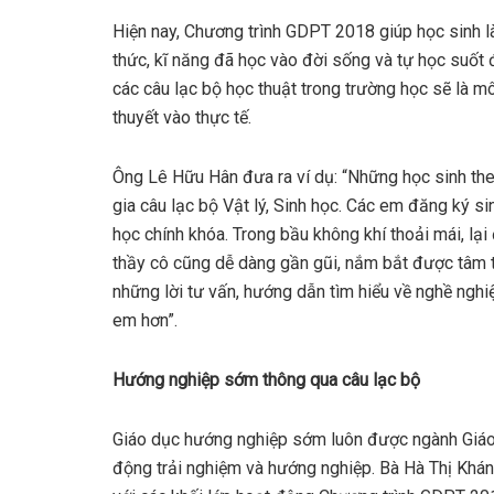
Hiện nay, Chương trình GDPT 2018 giúp học sinh là
thức, kĩ năng đã học vào đời sống và tự học suốt
các câu lạc bộ học thuật trong trường học sẽ là m
thuyết vào thực tế.
Ông Lê Hữu Hân đưa ra ví dụ: “Những học sinh the
gia câu lạc bộ Vật lý, Sinh học. Các em đăng ký si
học chính khóa. Trong bầu không khí thoải mái, lạ
thầy cô cũng dễ dàng gần gũi, nắm bắt được tâm t
những lời tư vấn, hướng dẫn tìm hiểu về nghề ngh
em hơn”.
H
ướ
ng nghi
ệ
p s
ớ
m thông qua câu l
ạ
c b
ộ
Giáo dục hướng nghiệp sớm luôn được ngành Giáo
động trải nghiệm và hướng nghiệp. Bà Hà Thị Khá