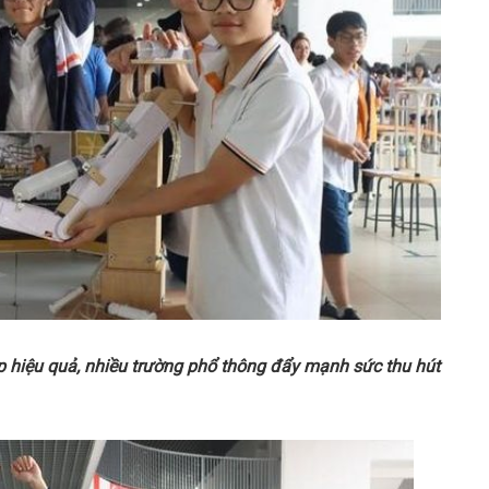
p hi
ệ
u qu
ả
, nhi
ề
u tr
ườ
ng ph
ổ
thông đ
ẩ
y m
ạ
nh s
ứ
c thu hút