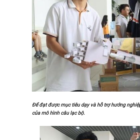
Đ
ể
đ
ạ
t đ
ượ
c m
ụ
c tiêu d
ạ
y và h
ỗ
tr
ợ
h
ướ
ng nghi
ệ
c
ủ
a mô hình câu l
ạ
c b
ộ
.