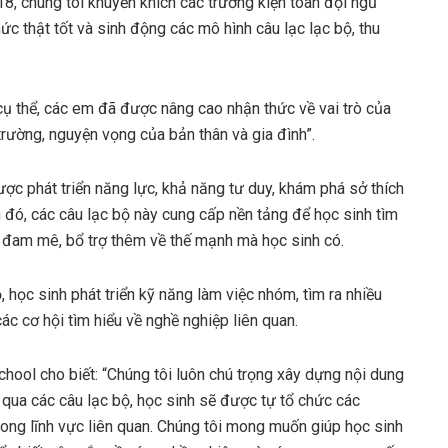
8, chúng tôi khuyến khích các trường kiện toàn đội ngũ
ức thật tốt và sinh động các mô hình câu lạc lạc bộ, thu
ụ thể, các em đã được nâng cao nhận thức về vai trò của
rường, nguyện vọng của bản thân và gia đình”.
ược phát triển năng lực, khả năng tư duy, khám phá sở thích
đó, các câu lạc bộ này cung cấp nền tảng để học sinh tìm
i đam mê, bổ trợ thêm về thế mạnh mà học sinh có.
 học sinh phát triển kỹ năng làm việc nhóm, tìm ra nhiều
ác cơ hội tìm hiểu về nghề nghiệp liên quan.
ool cho biết: “Chúng tôi luôn chú trọng xây dựng nội dung
qua các câu lạc bộ, học sinh sẽ được tự tổ chức các
trong lĩnh vực liên quan. Chúng tôi mong muốn giúp học sinh