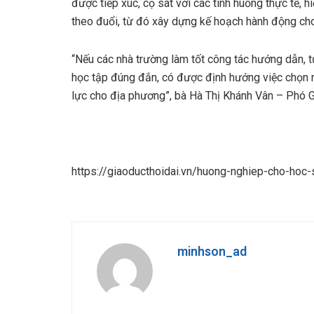
được tiếp xúc, cọ sát với các tình huống thực tế,
theo đuổi, từ đó xây dựng kế hoạch hành động cho 
“Nếu các nhà trường làm tốt công tác hướng dẫn, 
học tập đúng đắn, có được định hướng việc chọn 
lực cho địa phương”, bà Hà Thị Khánh Vân – Phó
https://giaoducthoidai.vn/huong-nghiep-cho-hoc
minhson_ad