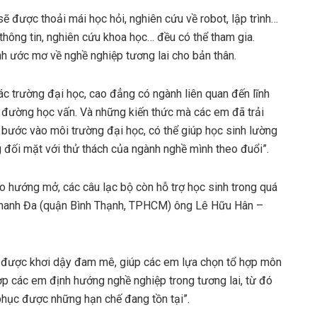
sẽ được thoải mái học hỏi, nghiên cứu về robot, lập trình…
ông tin, nghiên cứu khoa học… đều có thể tham gia.
nh ước mơ về nghề nghiệp tương lai cho bản thân.
ác trường đại học, cao đẳng có ngành liên quan đến lĩnh
n đường học vấn. Và những kiến thức mà các em đã trải
 bước vào môi trường đại học, có thể giúp học sinh lường
g đối mặt với thử thách của ngành nghề mình theo đuổi”.
o hướng mở, các câu lạc bộ còn hỗ trợ học sinh trong quá
 Thanh Đa (quận Bình Thạnh, TPHCM) ông Lê Hữu Hân –
sẽ được khơi dậy đam mê, giúp các em lựa chọn tổ hợp môn
ợp các em định hướng nghề nghiệp trong tương lai, từ đó
phục được những hạn chế đang tồn tại”.