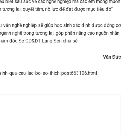
 hiểu biết sâu sắc về các nghề nghiệp mà các em mong muốn
tương lai, quyết tâm, nỗ lực để đạt được mục tiêu đó”.
tư vấn nghề nghiệp sẽ giúp học sinh xác định được động cơ
ngành nghề trong tương lai, góp phần nâng cao nguồn nhân
 Giám đốc Sở GD&ĐT Lạng Sơn chia sẻ.
Văn Đ
ứ
c
-sinh-qua-cau-lac-bo-so-thich-post663106.html