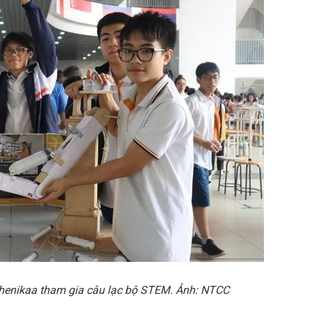
henikaa tham gia câu l
ạ
c b
ộ
STEM.
Ả
nh: NTCC