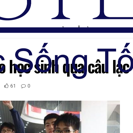
TRANG CHỦ
DIỄN ĐÀN
 học sinh qua câu lạc 
61
0