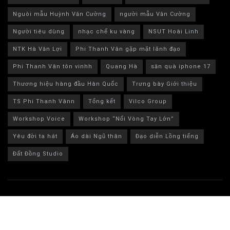
Nguòi mẫu Huỳnh Văn Cường
người mẫu Văn Cường
Người tiêu dùng
nhạc chế ku vàng
NSUT Hoài Linh
NTK Hà Văn Lợi
Phi Thanh Vân gặp mặt lãnh đạo
Phi Thanh Vân tôn vinhh
Quang Hà
săn quà iphone 17
Thương hiệu hàng đầu Hàn Quốc
Trưng bày Giới thiệu
TS Phi Thanh Vânn
Tổng kết
Vilco Group
Workshop Voice
Workshop “Nối Vòng Tay Lớn”
Yêu đời ta hát
Áo dài Ngũ thân
Đạo diễn Lồng tiếng
Đất Đồng Studio
© 2024 Bestlife MXH - bestlife.net.vn