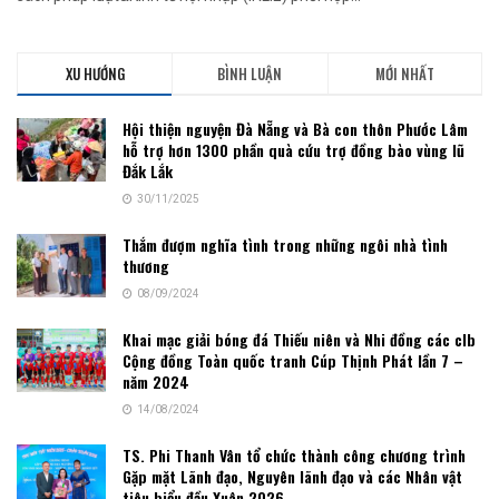
XU HƯỚNG
BÌNH LUẬN
MỚI NHẤT
Hội thiện nguyện Đà Nẵng và Bà con thôn Phước Lâm
hỗ trợ hơn 1300 phần quà cứu trợ đồng bào vùng lũ
Đắk Lắk
30/11/2025
Thắm đượm nghĩa tình trong những ngôi nhà tình
thương
08/09/2024
Khai mạc giải bóng đá Thiếu niên và Nhi đồng các clb
Cộng đồng Toàn quốc tranh Cúp Thịnh Phát lần 7 –
năm 2024
14/08/2024
TS. Phi Thanh Vân tổ chức thành công chương trình
Gặp mặt Lãnh đạo, Nguyên lãnh đạo và các Nhân vật
tiêu biểu đầu Xuân 2026