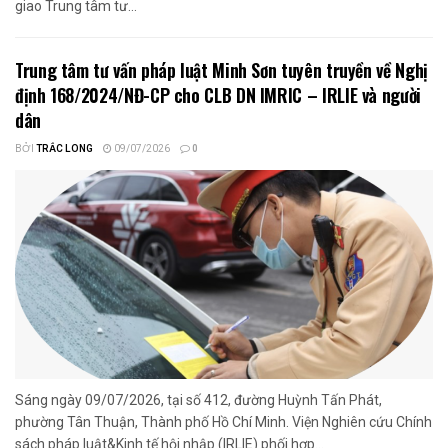
giao Trung tâm tư...
Trung tâm tư vấn pháp luật Minh Sơn tuyên truyền về Nghị
định 168/2024/NĐ-CP cho CLB DN IMRIC – IRLIE và người
dân
BỞI
TRẮC LONG
09/07/2026
0
Sáng ngày 09/07/2026, tại số 412, đường Huỳnh Tấn Phát,
phường Tân Thuận, Thành phố Hồ Chí Minh. Viện Nghiên cứu Chính
sách pháp luật&Kinh tế hội nhập (IRLIE) phối hợp...