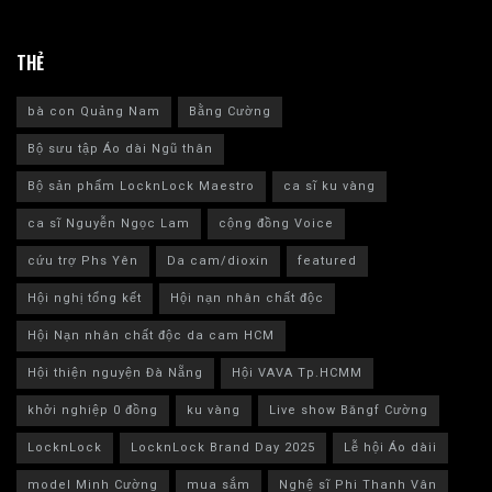
THẺ
bà con Quảng Nam
Bằng Cường
Bộ sưu tập Áo dài Ngũ thân
Bộ sản phẩm LocknLock Maestro
ca sĩ ku vàng
ca sĩ Nguyễn Ngọc Lam
cộng đồng Voice
cứu trợ Phs Yên
Da cam/dioxin
featured
Hội nghị tổng kết
Hội nạn nhân chất độc
Hội Nạn nhân chất độc da cam HCM
Hội thiện nguyện Đà Nẵng
Hội VAVA Tp.HCMM
khởi nghiệp 0 đồng
ku vàng
Live show Băngf Cường
LocknLock
LocknLock Brand Day 2025
Lễ hội Áo dàii
model Minh Cường
mua sắm
Nghệ sĩ Phi Thanh Vân