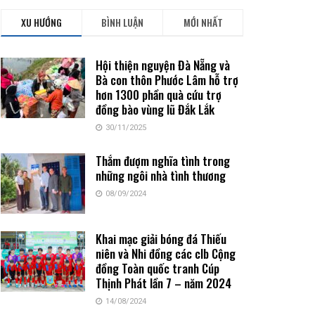
XU HƯỚNG
BÌNH LUẬN
MỚI NHẤT
Hội thiện nguyện Đà Nẵng và
Bà con thôn Phước Lâm hỗ trợ
hơn 1300 phần quà cứu trợ
đồng bào vùng lũ Đắk Lắk
30/11/2025
Thắm đượm nghĩa tình trong
những ngôi nhà tình thương
08/09/2024
Khai mạc giải bóng đá Thiếu
niên và Nhi đồng các clb Cộng
đồng Toàn quốc tranh Cúp
Thịnh Phát lần 7 – năm 2024
14/08/2024