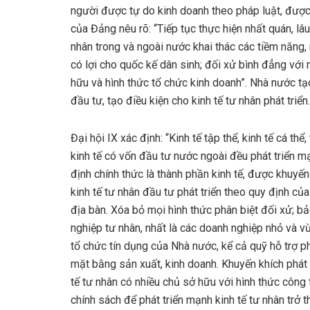
người được tự do kinh doanh theo pháp luật, được
của Đảng nêu rõ: “Tiếp tục thực hiện nhất quán, lâ
nhân trong và ngoài nước khai thác các tiềm năng, 
có lợi cho quốc kế dân sinh; đối xử bình đẳng với 
hữu và hình thức tổ chức kinh doanh”. Nhà nước tạo
đầu tư, tạo điều kiện cho kinh tế tư nhân phát triển.
Đại hội IX xác định: “Kinh tế tập thể, kinh tế cá thể
kinh tế có vốn đầu tư nước ngoài đều phát triển mạ
định chính thức là thành phần kinh tế, được khuyến 
kinh tế tư nhân đầu tư phát triển theo quy định củ
địa bàn. Xóa bỏ mọi hình thức phân biệt đối xử; b
nghiệp tư nhân, nhất là các doanh nghiệp nhỏ và v
tổ chức tín dụng của Nhà nước, kể cả quỹ hỗ trợ p
mặt bằng sản xuất, kinh doanh. Khuyến khích phát 
tế tư nhân có nhiều chủ sở hữu với hình thức công 
chính sách để phát triển mạnh kinh tế tư nhân trở 