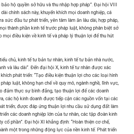
 bảo hộ quyền sở hữu và thu nhập hợp pháp”. Đại hội VIII
u dài chính sách này, khuyến khích mọi doanh nghiệp, cá
ra sức đầu tư phát triển, yên tâm làm ăn lâu dài, hợp pháp,
mọi thành phần kinh tế trước pháp luật, không phân biệt sở
 mọi điều kiện về kinh tế và pháp lý thuận lợi để thu hút
, tiểu chủ, kinh tế tư bản tư nhân, kinh tế tư bản nhà nước,
nh và lâu dài”. Đến đại hội X, kinh tế tư nhân được xác
khích phát triển: “Tạo điều kiện thuận lợi cho các loại hình
a pháp luật, không hạn chế về quy mô, ngành nghề, lĩnh vực,
ảo đảm thực sự bình đẳng, tạo thuận lợi để các doanh
ừa, các hộ kinh doanh được tiếp cận các nguồn vốn tại các
hát triển; được đáp ứng thuận lợi nhu cầu sử dụng đất làm
triển các doanh nghiệp lớn của tư nhân, các tập đoàn kinh
ty cổ phần”. Đại hội XI khẳng định: “Hoàn thiện cơ chế,
thành một trong những động lực của nền kinh tế. Phát triển