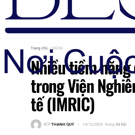
Trang chủ
Xã hội
Nhiều tiềm năng 
trong Viện Nghiê
tế (IMRIC)
BỞI
THANH QUÝ
14/12/2024
trong
Xã hội