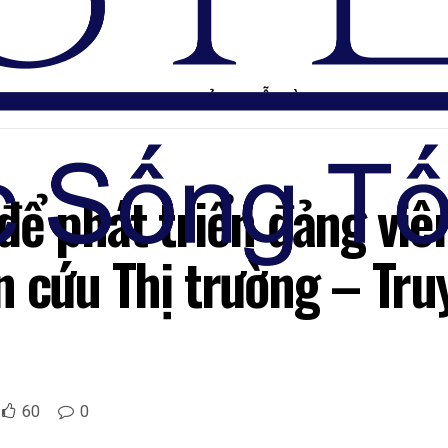
TRANG CHỦ
DIỄN ĐÀN
để phát triển đảng viê
n cứu Thị trường – Tr
60
0