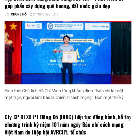
góp phần xây dựng quê hương, đất nước giàu đẹp
BỞI
CHUNG HỒ
21/06/2026
0
Sinh thời Chủ tịch Hồ Chí Minh từng khẳng định: "Báo chí là một
mặt trận, người làm báo là chiến sĩ cách mạng". Hơn một thế kỷ...
Cty CP ĐTXD PT Đông Đô (DDIC) tiếp tục đồng hành, hỗ trợ
chương trình kỷ niệm 101 năm ngày Báo chí cách mạng
Việt Nam do Hiệp hội AVRCIPL tổ chức