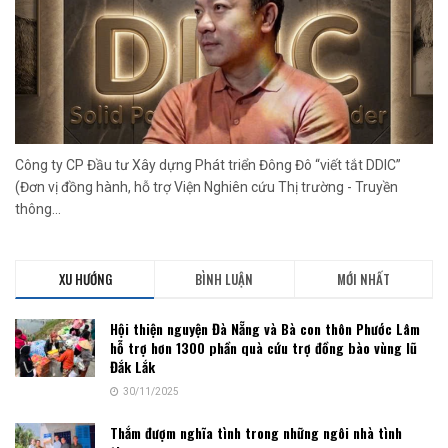
Công ty CP Đầu tư Xây dựng Phát triển Đông Đô “viết tắt DDIC”
(Đơn vị đồng hành, hỗ trợ Viện Nghiên cứu Thị trường - Truyền
thông...
XU HƯỚNG
BÌNH LUẬN
MỚI NHẤT
Hội thiện nguyện Đà Nẵng và Bà con thôn Phước Lâm
hỗ trợ hơn 1300 phần quà cứu trợ đồng bào vùng lũ
Đắk Lắk
30/11/2025
Thắm đượm nghĩa tình trong những ngôi nhà tình