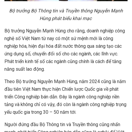
B
ộ
tr
ưở
ng B
ộ
Thông tin và Truy
ề
n thông Nguy
ễ
n M
ạ
nh
Hùng phát bi
ể
u khai m
ạ
c
Bộ trưởng Nguyễn Mạnh Hùng cho rằng, doanh nghiệp công
nghệ số Việt Nam từ nay có một sứ mệnh mới là công
nghiệp hóa, hiện đại hóa đất nước thông qua sáng tạo các
ứng dụng số, chuyển đổi số cho các ngành, các lĩnh vực.
Phát triển kinh tế số các ngành cũng chính là cách để tăng
năng suất lao động.
Theo Bộ trưởng Nguyễn Mạnh Hùng, năm 2024 cũng là năm
đầu tiên Việt Nam thực hiện Chiến lược Quốc gia về phát
triển Công nghiệp bán dẫn. Đây là ngành công nghiệp nền
tảng và không chỉ có vậy, đó còn là ngành công nghiệp trọng
yếu quốc gia trong 30 – 50 năm tới.
Người đứng đầu Bộ Thông tin và Truyền thông cũng nhấn