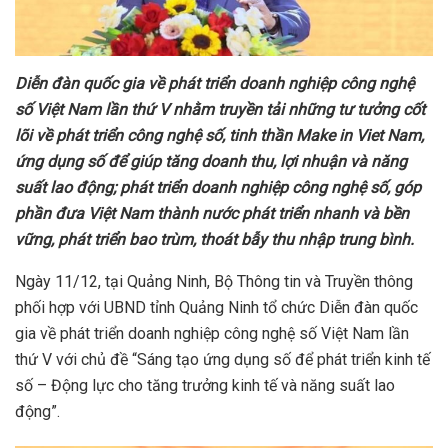
Di
ễ
n đàn qu
ố
c gia v
ề
phát tri
ể
n doanh nghi
ệ
p công ngh
ệ
s
ố
Vi
ệ
t Nam l
ầ
n th
ứ
V nh
ằ
m truy
ề
n t
ả
i nh
ữ
ng t
ư
t
ưở
ng c
ố
t
lõi v
ề
phát tri
ể
n công ngh
ệ
s
ố
, tinh th
ầ
n Make in Viet Nam,
ứ
ng d
ụ
ng s
ố
đ
ể
giúp tăng doanh thu, l
ợ
i nhu
ậ
n và năng
su
ấ
t lao đ
ộ
ng; phát tri
ể
n doanh nghi
ệ
p công ngh
ệ
s
ố
, góp
ph
ầ
n đ
ư
a Vi
ệ
t Nam thành n
ướ
c phát tri
ể
n nhanh và b
ề
n
v
ữ
ng, phát tri
ể
n bao trùm, thoát b
ẫ
y thu nh
ậ
p trung bình.
Ngày 11/12, tại Quảng Ninh, Bộ Thông tin và Truyền thông
phối hợp với UBND tỉnh Quảng Ninh tổ chức Diễn đàn quốc
gia về phát triển doanh nghiệp công nghệ số Việt Nam lần
thứ V với chủ đề “Sáng tạo ứng dụng số để phát triển kinh tế
số – Động lực cho tăng trưởng kinh tế và năng suất lao
động”.