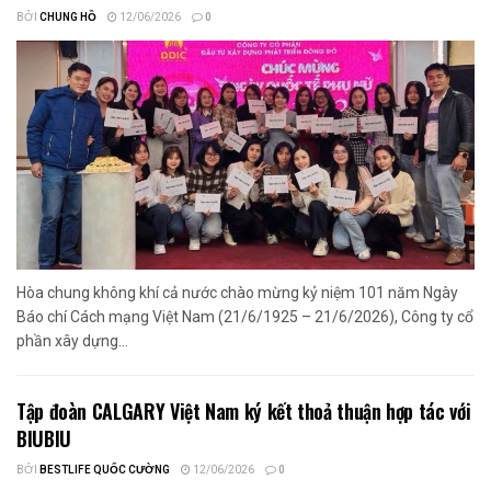
BỞI
CHUNG HỒ
12/06/2026
0
Hòa chung không khí cả nước chào mừng kỷ niệm 101 năm Ngày
Báo chí Cách mạng Việt Nam (21/6/1925 – 21/6/2026), Công ty cổ
phần xây dựng...
Tập đoàn CALGARY Việt Nam ký kết thoả thuận hợp tác với
BIUBIU
BỞI
BESTLIFE QUỐC CƯỜNG
12/06/2026
0