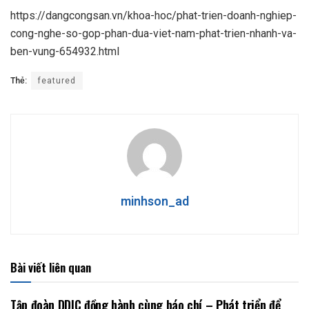
https://dangcongsan.vn/khoa-hoc/phat-trien-doanh-nghiep-
cong-nghe-so-gop-phan-dua-viet-nam-phat-trien-nhanh-va-
ben-vung-654932.html
Thẻ:
featured
minhson_ad
Bài viết liên quan
Tập đoàn DDIC đồng hành cùng báo chí – Phát triển để