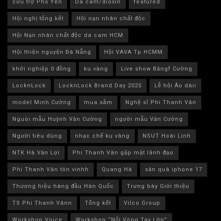
cứu trợ Phs Yên
Da cam/dioxin
featured
Hội nghị tổng kết
Hội nạn nhân chất độc
Hội Nạn nhân chất độc da cam HCM
Hội thiện nguyện Đà Nẵng
Hội VAVA Tp.HCMM
khởi nghiệp 0 đồng
ku vàng
Live show Băngf Cường
LocknLock
LocknLock Brand Day 2025
Lễ hội Áo dàii
model Minh Cường
mua sắm
Nghệ sĩ Phi Thanh Vân
Nguòi mẫu Huỳnh Văn Cường
người mẫu Văn Cường
Người tiêu dùng
nhạc chế ku vàng
NSUT Hoài Linh
NTK Hà Văn Lợi
Phi Thanh Vân gặp mặt lãnh đạo
Phi Thanh Vân tôn vinhh
Quang Hà
săn quà iphone 17
Thương hiệu hàng đầu Hàn Quốc
Trưng bày Giới thiệu
TS Phi Thanh Vânn
Tổng kết
Vilco Group
Workshop Voice
Workshop “Nối Vòng Tay Lớn”