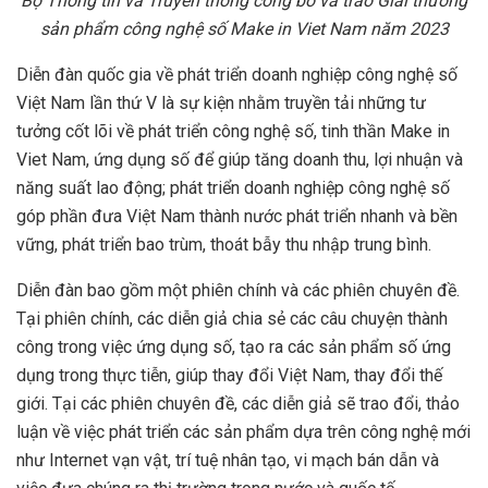
B
ộ
Thông tin và Truy
ề
n thông công b
ố
và trao Gi
ả
i th
ưở
ng
s
ả
n ph
ẩ
m công ngh
ệ
s
ố
Make in Viet Nam năm 2023
Diễn đàn quốc gia về phát triển doanh nghiệp công nghệ số
Việt Nam lần thứ V là sự kiện nhằm truyền tải những tư
tưởng cốt lõi về phát triển công nghệ số, tinh thần Make in
Viet Nam, ứng dụng số để giúp tăng doanh thu, lợi nhuận và
năng suất lao động; phát triển doanh nghiệp công nghệ số
góp phần đưa Việt Nam thành nước phát triển nhanh và bền
vững, phát triển bao trùm, thoát bẫy thu nhập trung bình.
Diễn đàn bao gồm một phiên chính và các phiên chuyên đề.
Tại phiên chính, các diễn giả chia sẻ các câu chuyện thành
công trong việc ứng dụng số, tạo ra các sản phẩm số ứng
dụng trong thực tiễn, giúp thay đổi Việt Nam, thay đổi thế
giới. Tại các phiên chuyên đề, các diễn giả sẽ trao đổi, thảo
luận về việc phát triển các sản phẩm dựa trên công nghệ mới
như Internet vạn vật, trí tuệ nhân tạo, vi mạch bán dẫn và