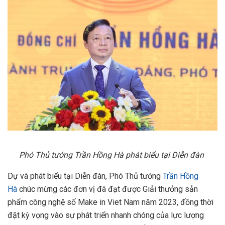
Phó Th
ủ
t
ướ
ng Tr
ầ
n H
ồ
ng Hà phát bi
ể
u t
ạ
i Di
ễ
n đàn
Dự và phát biểu tại Diễn đàn, Phó Thủ tướng
Trần Hồng
Hà
chúc mừng các đơn vị đã đạt được Giải thưởng sản
phẩm công nghệ số Make in Viet Nam năm 2023, đồng thời
đặt kỳ vọng vào sự phát triển nhanh chóng của lực lượng