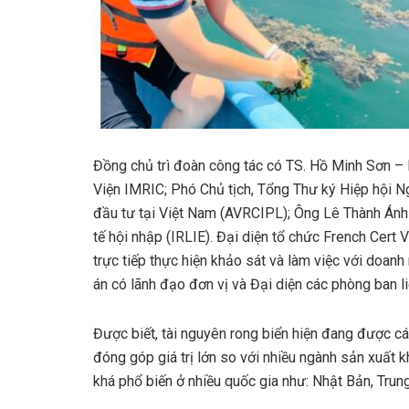
Đồng chủ trì đoàn công tác có TS. Hồ Minh Sơn – 
Viện IMRIC; Phó Chủ tịch, Tổng Thư ký Hiệp hội N
đầu tư tại Việt Nam (AVRCIPL); Ông Lê Thành Ánh
tế hội nhập (IRLIE). Đại diện tổ chức French Cert
trực tiếp thực hiện khảo sát và làm việc với doan
án có lãnh đạo đơn vị và Đại diện các phòng ban l
Được biết, tài nguyên rong biển hiện đang được c
đóng góp giá trị lớn so với nhiều ngành sản xuất k
khá phổ biến ở nhiều quốc gia như: Nhật Bản, Trun