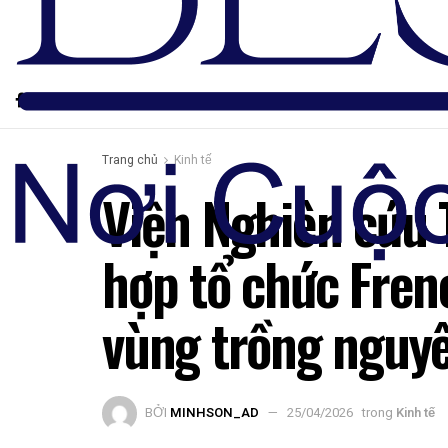
Trang chủ
Kinh tế
Viện Nghiên cứu 
hợp tổ chức Fren
vùng trồng nguyê
BỞI
MINHSON_AD
25/04/2026
trong
Kinh tế