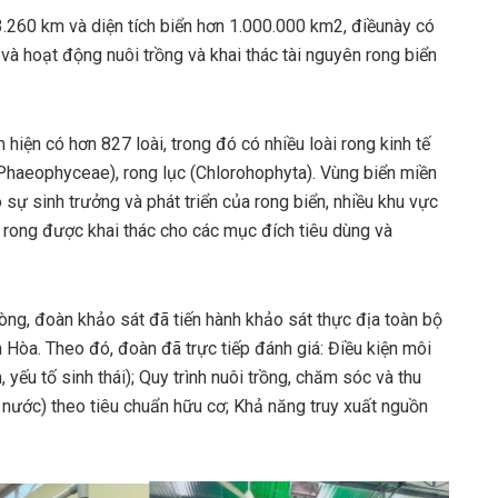
3.260 km và diện tích biển hơn 1.000.000 km2, điềunày có
 và hoạt động nuôi trồng và khai thác tài nguyên rong biển
hiện có hơn 827 loài, trong đó có nhiều loài rong kinh tế
Phaeophyceae), rong lục (Chlorohophyta). Vùng biển miền
 sự sinh trưởng và phát triển của rong biển, nhiều khu vực
i rong được khai thác cho các mục đích tiêu dùng và
hòng, đoàn khảo sát đã tiến hành khảo sát thực địa toàn bộ
 Hòa. Theo đó, đoàn đã trực tiếp đánh giá: Điều kiện môi
ếu tố sinh thái); Quy trình nuôi trồng, chăm sóc và thu
 nước) theo tiêu chuẩn hữu cơ; Khả năng truy xuất nguồn