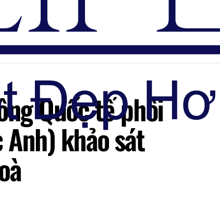
Đăng nhập
ông Quốc tế phối
 Anh) khảo sát
Hoà