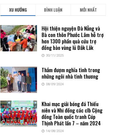
XU HƯỚNG
BÌNH LUẬN
MỚI NHẤT
Hội thiện nguyện Đà Nẵng và
Bà con thôn Phước Lâm hỗ trợ
hơn 1300 phần quà cứu trợ
đồng bào vùng lũ Đắk Lắk
30/11/2025
Thắm đượm nghĩa tình trong
những ngôi nhà tình thương
08/09/2024
Khai mạc giải bóng đá Thiếu
niên và Nhi đồng các clb Cộng
đồng Toàn quốc tranh Cúp
Thịnh Phát lần 7 – năm 2024
14/08/2024