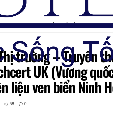
TRANG CHỦ
DIỄN ĐÀN
Thị trường – Truyền th
chcert UK (Vương quốc
n liệu ven biển Ninh 
58
0