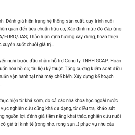
nh: Đánh giá hiện trạng hệ thống sản xuất, quy trình nuôi
ệu liên quan đến tiêu chuẩn hữu cơ; Xác định mức độ đáp ứng
A/EURO/JAS; Thảo luận định hướng xây dựng, hoàn thiện
 xuyên suốt chuỗi giá trị…
huyến nghị bước đầu nhằm hỗ trợ Công ty TNHH GCAP: Hoàn
huẩn hóa hồ sơ, tài liệu kỹ thuật; Tăng cường kiểm soát điều
chuẩn vận hành tại nhà máy chế biến; Xây dựng kế hoạch
…
thực hiện từ khá sớm, do cả các nhà khoa học ngoài nước
h vực nghiên cứu cũng khá đa dạng, từ điều tra, khảo sát
ng nguồn lợi; đánh giá tiềm năng khai thác, nghiên cứu nuôi
 có giá trị kinh tế (rong nho, rong sụn…) phục vụ nhu cầu