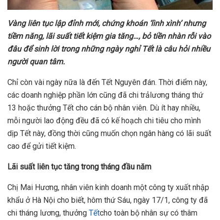
Vàng liên t
ụ
c l
ậ
p đ
ỉ
nh m
ớ
i, ch
ứ
ng khoán ‘lình xình’ nh
ư
ng
ti
ề
m năng, lãi su
ấ
t ti
ế
t ki
ệ
m gia tăng…, b
ỏ
ti
ề
n nhàn r
ỗ
i vào
đâu đ
ể
sinh l
ờ
i trong nh
ữ
ng ngày ngh
ỉ
T
ế
t là câu h
ỏ
i nhi
ề
u
ng
ườ
i quan tâm.
Chỉ còn vài ngày nữa là đến Tết Nguyên đán. Thời điểm này,
các doanh nghiệp phần lớn cũng đã chi trảlương tháng thứ
13 hoặc thưởng Tết cho cán bộ nhân viên. Dù ít hay nhiều,
mỗi người lao động đều đã có kế hoạch chi tiêu cho mình
dịp Tết này, đồng thời cũng muốn chọn ngân hàng có lãi suất
cao để gửi tiết kiệm.
Lãi su
ấ
t liên t
ụ
c tăng trong tháng đ
ầ
u năm
Chị Mai Hương, nhân viên kinh doanh một công ty xuất nhập
khẩu ở Hà Nội cho biết, hôm thứ Sáu, ngày 17/1, công ty đã
chi tháng lương, thưởng
Tết
cho toàn bộ nhân sự có thâm