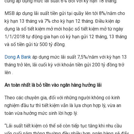
cũng áp dụng mức lãi suất 6% đối với kỳ hạn 18 tháng.
MSB áp dụng lãi suất tiền gửi tại quầy lên tới 8%/năm cho
kỳ hạn 13 tháng và 7% cho kỳ hạn 12 tháng. Điều kiện áp
dụng là sổ tiết kiệm mở mới hoặc sổ tiết kiệm mở từ ngày
1/1/2018 tự động gia hạn có kỳ hạn gửi 12 tháng, 13 tháng
và số tiền gửi từ 500 tỷ đồng.
Dong A Bank
áp dụng mức lãi suất 7,5%/năm với kỳ hạn 13
tháng trở lên, lãi cuối kỳ với khoản tiền gửi 200 tỷ đồng trở
lên .
An toàn nh
ấ
t là b
ỏ
ti
ề
n vào ngân hàng h
ưở
ng lãi
Theo các chuyên gia, đối với những người không có kinh
nghiệm đầu tư thì tiết kiệm vẫn là lựa chọn hợp lý, vừa an
toàn vừa hưởng mức sinh lời hợp lý.
“Lãi suất tiết kiệm có thể sẽ còn tiếp tục tăng khi nhu cầu
vốn cuối năm thông thường đều nhiều hơn, ngân hàng sẽ đẩy