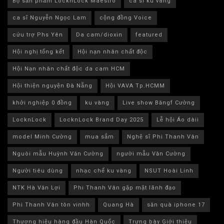
Bộ sản phẩm LocknLock Maestro
ca sĩ ku vàng
ca sĩ Nguyễn Ngọc Lam
cộng đồng Voice
cứu trợ Phs Yên
Da cam/dioxin
featured
Hội nghị tổng kết
Hội nạn nhân chất độc
Hội Nạn nhân chất độc da cam HCM
Hội thiện nguyện Đà Nẵng
Hội VAVA Tp.HCMM
khởi nghiệp 0 đồng
ku vàng
Live show Băngf Cường
LocknLock
LocknLock Brand Day 2025
Lễ hội Áo dàii
model Minh Cường
mua sắm
Nghệ sĩ Phi Thanh Vân
Nguòi mẫu Huỳnh Văn Cường
người mẫu Văn Cường
Người tiêu dùng
nhạc chế ku vàng
NSUT Hoài Linh
NTK Hà Văn Lợi
Phi Thanh Vân gặp mặt lãnh đạo
Phi Thanh Vân tôn vinhh
Quang Hà
săn quà iphone 17
Thương hiệu hàng đầu Hàn Quốc
Trưng bày Giới thiệu