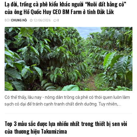
Lạ đời, trồng cà phê kiểu khác người “Nuôi đất bằng cỏ”
của ông Hồ Quốc Huy CEO BM Farm ở tỉnh Đắk Lắk
BỞI
CHUNG HỒ
12/06/2026
0
Có thể thấy, lâu nay - nông dân trồng cà phê có thói quen luôn làm
sạch cỏ dại để tránh cạnh tranh chất dinh dưỡng. Tuy nhiên,...
Top 3 màu sắc được lựa nhiều nhất trong thiết bị sen vòi
của thương hiệu Takumizima