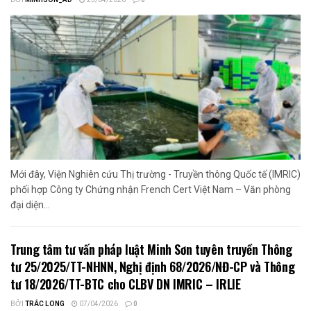
BỞI
MINHSON_AD
25/04/2026
0
Mới đây, Viện Nghiên cứu Thị trường - Truyền thông Quốc tế (IMRIC)
phối hợp Công ty Chứng nhận French Cert Việt Nam – Văn phòng
đại diện...
Trung tâm tư vấn pháp luật Minh Sơn tuyên truyền Thông
tư 25/2025/TT-NHNN, Nghị định 68/2026/NĐ-CP và Thông
tư 18/2026/TT-BTC cho CLBV DN IMRIC – IRLIE
BỞI
TRẮC LONG
07/04/2026
0