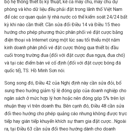
bộ hệ thống thiết bị kỹ thuật, kể cả máy chủ, máy chủ dự
phòng và kho dữ liệu đều phải đặt trong lãnh thổ Việt Nam
để các cơ quan quản lý nhà nước có thể kiểm soát 24/24 bất
kỳ khi nào cần thiết. Cần sửa đổi Điều 14 và Điều 15 theo
hướng cho phép phương thức phân phối vé đặt cược bằng
điện thoại và Internet cùng một lúc sau tối thiểu một năm
kinh doanh phân phối vé đặt cược thông qua thiết bị đầu
cuối trong trường đua (đối với đặt cược đua ngựa, đua chó)
và tại các điểm bán vé cố định (đối với đặt cược bóng đá
quốc tế), TS. Hồ Minh Sơn nói.
Song song đó, Điều 42 của Nghị định này cần sửa đỏi, bổ
sung theo hướng giảm tỷ lệ đóng góp của doanh nghiệp cho
ngân sách ở mức hợp lý hơn hoặc nên đóng góp 5% trên lợi
nhuận thay vì trên doanh thu. Bên cạnh đó, Điều 48 cần sửa
đổi theo hướng cho phép quảng cáo nhưng không được trực
tiếp hay gián tiếp khuyến khích sự tham gia đặt cược…Ngoài
ra, tại Điều 63 cần sửa đổi theo hướng dành cho doanh