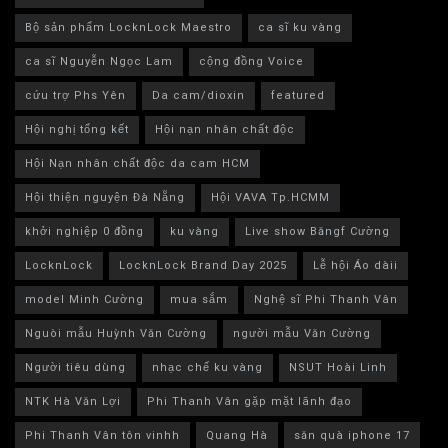
Bộ sản phẩm LocknLock Maestro
ca sĩ ku vàng
ca sĩ Nguyễn Ngọc Lam
cộng đồng Voice
cứu trợ Phs Yên
Da cam/dioxin
featured
Hội nghị tổng kết
Hội nạn nhân chất độc
Hội Nạn nhân chất độc da cam HCM
Hội thiện nguyện Đà Nẵng
Hội VAVA Tp.HCMM
khởi nghiệp 0 đồng
ku vàng
Live show Băngf Cường
LocknLock
LocknLock Brand Day 2025
Lễ hội Áo dàii
model Minh Cường
mua sắm
Nghệ sĩ Phi Thanh Vân
Nguòi mẫu Huỳnh Văn Cường
người mẫu Văn Cường
Người tiêu dùng
nhạc chế ku vàng
NSUT Hoài Linh
NTK Hà Văn Lợi
Phi Thanh Vân gặp mặt lãnh đạo
Phi Thanh Vân tôn vinhh
Quang Hà
săn quà iphone 17