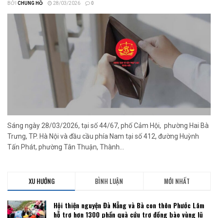
BỞI
CHUNG HỒ
28/03/2026
0
Sáng ngày 28/03/2026, tại số 44/67, phố Cảm Hội, phường Hai Bà
Trưng, TP. Hà Nội và đầu cầu phía Nam tại số 412, đường Huỳnh
Tấn Phát, phường Tân Thuận, Thành...
XU HƯỚNG
BÌNH LUẬN
MỚI NHẤT
Hội thiện nguyện Đà Nẵng và Bà con thôn Phước Lâm
hỗ trợ hơn 1300 phần quà cứu trợ đồng bào vùng lũ