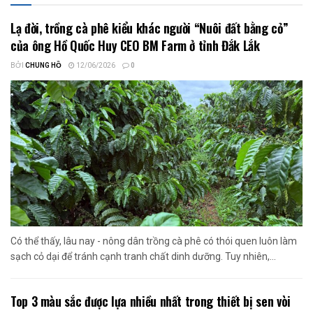
Lạ đời, trồng cà phê kiểu khác người “Nuôi đất bằng cỏ”
của ông Hồ Quốc Huy CEO BM Farm ở tỉnh Đắk Lắk
BỞI
CHUNG HỒ
12/06/2026
0
Có thể thấy, lâu nay - nông dân trồng cà phê có thói quen luôn làm
sạch cỏ dại để tránh cạnh tranh chất dinh dưỡng. Tuy nhiên,...
Top 3 màu sắc được lựa nhiều nhất trong thiết bị sen vòi