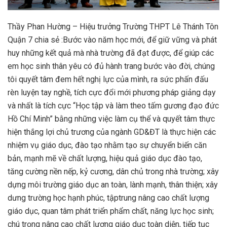
Thầy Phan Hường – Hiệu trưởng Trường THPT Lê Thánh Tôn
Quận 7 chia sẻ :Bước vào năm học mới, để giữ vững và phát
huy những kết quả mà nhà trường đã đạt được, để giúp các
em học sinh thân yêu có đủ hành trang bước vào đời, chúng
tôi quyết tâm đem hết nghị lực của mình, ra sức phấn đấu
rèn luyện tay nghề, tích cực đổi mới phương pháp giảng dạy
và nhất là tích cực “Học tập và làm theo tấm gương đạo đức
Hồ Chí Minh” bằng những việc làm cụ thể và quyết tâm thực
hiện thắng lợi chủ trương của ngành GD&ĐT là thực hiện các
nhiệm vụ giáo dục, đào tạo nhằm tạo sự chuyển biến căn
bản, mạnh mẽ về chất lượng, hiệu quả giáo dục đào tạo,
tăng cường nền nếp, kỷ cương, dân chủ trong nhà trường; xây
dựng môi trường giáo dục an toàn, lành mạnh, thân thiện; xây
dưng trường học hạnh phúc, tậptrung nâng cao chất lượng
giáo dục, quan tâm phát triển phẩm chất, năng lực học sinh;
chú trọng nâng cao chất lượng giáo dục toàn diện, tiếp tục