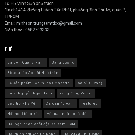
Ts. Hồ Minh Sơn phụ trách.
Địa chỉ: 414, đường Huỳnh Tấn Phát, phường Bình Thuận, quận 7,
TP.HCM
Email:
minhson.trungtamttlcc@gmail.com
Điện thoại:
0582703333
THẺ
bà con Quảng Nam
Bằng Cường
Bộ sưu tập Áo dài Ngũ thân
Bộ sản phẩm LocknLock Maestro
ca sĩ ku vàng
ca sĩ Nguyễn Ngọc Lam
cộng đồng Voice
cứu trợ Phs Yên
Da cam/dioxin
featured
Hội nghị tổng kết
Hội nạn nhân chất độc
Hội Nạn nhân chất độc da cam HCM
Hội thiện nguyện Đà Nẵng
Hội VAVA Tp.HCMM