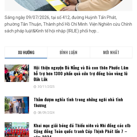
Sáng ngày 09/07/2026, tại số 412, đường Huỳnh Tấn Phát,
phường Tân Thuận, Thành phố Hồ Chí Minh. Viện Nghiên cứu Chính
sách pháp luật&Kinh tế hội nhập (IRLIE) phối hợp...
XU HƯỚNG
BÌNH LUẬN
MỚI NHẤT
Hội thiện nguyện Đà Nẵng và Bà con thôn Phước Lâm
hỗ trợ hơn 1300 phần quà cứu trợ đồng bào vùng lũ
Đắk Lắk
30/11/2025
Thắm đượm nghĩa tình trong những ngôi nhà tình
thương
08/09/2024
Khai mạc giải bóng đá Thiếu niên và Nhi đồng các clb
Cộng đồng Toàn quốc tranh Cúp Thịnh Phát lần 7 –
năm 2024