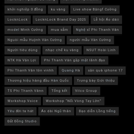
khởi nghiệp 0 đồng
ku vàng
Live show Băngf Cường
LocknLock
LocknLock Brand Day 2025
Lễ hội Áo dàii
model Minh Cường
mua sắm
Nghệ sĩ Phi Thanh Vân
Nguòi mẫu Huỳnh Văn Cường
người mẫu Văn Cường
Người tiêu dùng
nhạc chế ku vàng
NSUT Hoài Linh
NTK Hà Văn Lợi
Phi Thanh Vân gặp mặt lãnh đạo
Phi Thanh Vân tôn vinhh
Quang Hà
săn quà iphone 17
Thương hiệu hàng đầu Hàn Quốc
Trưng bày Giới thiệu
TS Phi Thanh Vânn
Tổng kết
Vilco Group
Workshop Voice
Workshop “Nối Vòng Tay Lớn”
Yêu đời ta hát
Áo dài Ngũ thân
Đạo diễn Lồng tiếng
Đất Đồng Studio