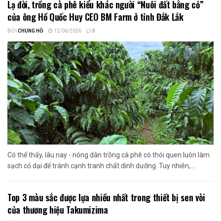
Lạ đời, trồng cà phê kiểu khác người “Nuôi đất bằng cỏ”
của ông Hồ Quốc Huy CEO BM Farm ở tỉnh Đắk Lắk
BỞI
CHUNG HỒ
12/06/2026
0
Có thể thấy, lâu nay - nông dân trồng cà phê có thói quen luôn làm
sạch cỏ dại để tránh cạnh tranh chất dinh dưỡng. Tuy nhiên,...
Top 3 màu sắc được lựa nhiều nhất trong thiết bị sen vòi
của thương hiệu Takumizima