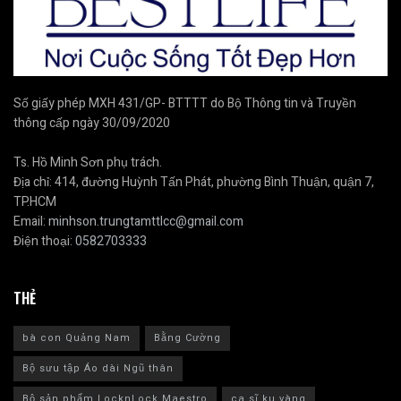
Số giấy phép MXH 431/GP- BTTTT do Bộ Thông tin và Truyền
thông cấp ngày 30/09/2020
Ts. Hồ Minh Sơn phụ trách.
Địa chỉ: 414, đường Huỳnh Tấn Phát, phường Bình Thuận, quận 7,
TP.HCM
Email:
minhson.trungtamttlcc@gmail.com
Điện thoại:
0582703333
THẺ
bà con Quảng Nam
Bằng Cường
Bộ sưu tập Áo dài Ngũ thân
Bộ sản phẩm LocknLock Maestro
ca sĩ ku vàng