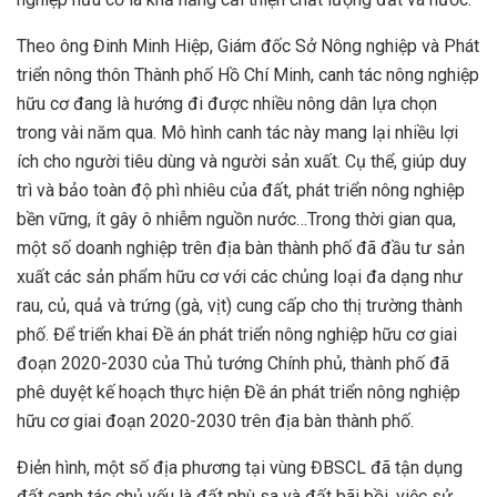
Theo ông Đinh Minh Hiệp, Giám đốc Sở Nông nghiệp và Phát
triển nông thôn Thành phố Hồ Chí Minh, canh tác nông nghiệp
hữu cơ đang là hướng đi được nhiều nông dân lựa chọn
trong vài năm qua. Mô hình canh tác này mang lại nhiều lợi
ích cho người tiêu dùng và người sản xuất. Cụ thể, giúp duy
trì và bảo toàn độ phì nhiêu của đất, phát triển nông nghiệp
bền vững, ít gây ô nhiễm nguồn nước…Trong thời gian qua,
một số doanh nghiệp trên địa bàn thành phố đã đầu tư sản
xuất các sản phẩm hữu cơ với các chủng loại đa dạng như
rau, củ, quả và trứng (gà, vịt) cung cấp cho thị trường thành
phố. Để triển khai Đề án phát triển nông nghiệp hữu cơ giai
đoạn 2020-2030 của Thủ tướng Chính phủ, thành phố đã
phê duyệt kế hoạch thực hiện Đề án phát triển nông nghiệp
hữu cơ giai đoạn 2020-2030 trên địa bàn thành phố.
Điẻn hình, một số địa phương tại vùng ĐBSCL đã tận dụng
đất canh tác chủ yếu là đất phù sa và đất bãi bồi, việc sử