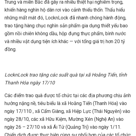
Trung và miền Bắc đã gây ra nhiều thiệt hại nghiêm trọng,
khiến hàng nghìn hộ dân rơi vào cảnh thiếu thốn. Thấu hiểu
những mất mát đó, LocknLock đã nhanh chóng hành động,
trao tặng hàng chục nghìn sản phẩm gia dụng thiết yếu bao
gồm nồi chiên không dầu, hộp đựng thực phẩm, bình nước
và nhiều vật dụng tiện ích khác — với tổng giá trị hơn 20 tỷ
đồng.
LocknLock trao tặng các suất quà tại xã Hoằng Tiến, tỉnh
Thanh Hóa ngày 17/10
Các điểm trao quà được tổ chức tại các địa phương chịu ảnh
hưởng nặng nề, tiêu biểu là xã Hoằng Tiến (Thanh Hóa) vào
ngày 17/110 , xã Cẩm Giàng, xã Hiệp Lực (Thái Nguyên) vào
ngày 28/10, các xã Hữu Kiệm, Mường Xén (Nghệ An) vào
ngày 26 – 27/10 và xã Ái Tử (Quảng Trị) vào ngày 1/11.
Chiến dịch được thực hiện cùng sự phối hợp của các tổ chức