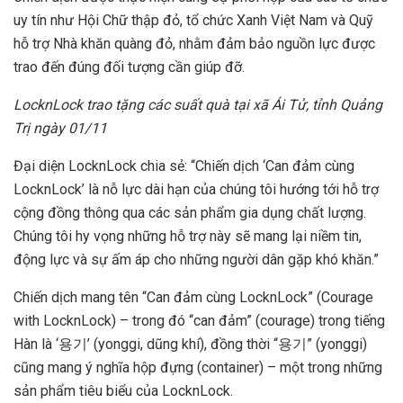
uy tín như Hội Chữ thập đỏ, tổ chức Xanh Việt Nam và Quỹ
hỗ trợ Nhà khăn quàng đỏ, nhằm đảm bảo nguồn lực được
trao đến đúng đối tượng cần giúp đỡ.
LocknLock trao tặng các suất quà tại xã Ái Tử, tỉnh Quảng
Trị ngày 01/11
Đại diện LocknLock chia sẻ: “Chiến dịch ‘Can đảm cùng
LocknLock’ là nỗ lực dài hạn của chúng tôi hướng tới hỗ trợ
cộng đồng thông qua các sản phẩm gia dụng chất lượng.
Chúng tôi hy vọng những hỗ trợ này sẽ mang lại niềm tin,
động lực và sự ấm áp cho những người dân gặp khó khăn.”
Chiến dịch mang tên “Can đảm cùng LocknLock” (Courage
with LocknLock) – trong đó “can đảm” (courage) trong tiếng
Hàn là ‘용기’ (yonggi, dũng khí), đồng thời “용기” (yonggi)
cũng mang ý nghĩa hộp đựng (container) – một trong những
sản phẩm tiêu biểu của LocknLock.