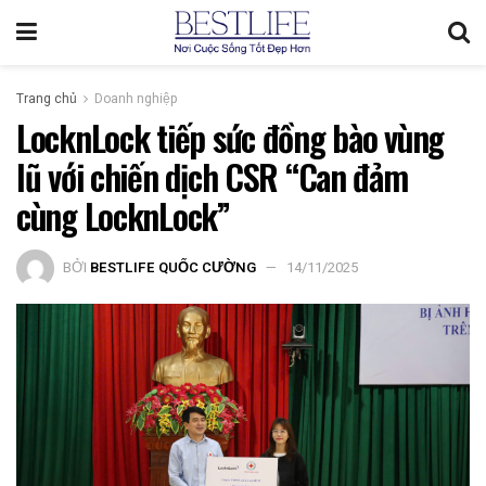
Trang chủ
Doanh nghiệp
LocknLock tiếp sức đồng bào vùng
lũ với chiến dịch CSR “Can đảm
cùng LocknLock”
BỞI
BESTLIFE QUỐC CƯỜNG
14/11/2025