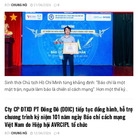
BỞI
CHUNG HỒ
21/06/2026
0
Sinh thời Chủ tịch Hồ Chí Minh từng khẳng định: "Báo chí là một
mặt trận, người làm báo là chiến sĩ cách mạng". Hơn một thế kỷ...
Cty CP ĐTXD PT Đông Đô (DDIC) tiếp tục đồng hành, hỗ trợ
chương trình kỷ niệm 101 năm ngày Báo chí cách mạng
Việt Nam do Hiệp hội AVRCIPL tổ chức
BỞI
CHUNG HỒ
12/06/2026
0