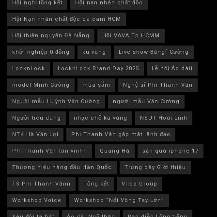
Hội nghị tổng kết
Hội nạn nhân chất độc
Hội Nạn nhân chất độc da cam HCM
Hội thiện nguyện Đà Nẵng
Hội VAVA Tp.HCMM
khởi nghiệp 0 đồng
ku vàng
Live show Băngf Cường
LocknLock
LocknLock Brand Day 2025
Lễ hội Áo dàii
model Minh Cường
mua sắm
Nghệ sĩ Phi Thanh Vân
Nguòi mẫu Huỳnh Văn Cường
người mẫu Văn Cường
Người tiêu dùng
nhạc chế ku vàng
NSUT Hoài Linh
NTK Hà Văn Lợi
Phi Thanh Vân gặp mặt lãnh đạo
Phi Thanh Vân tôn vinhh
Quang Hà
săn quà iphone 17
Thương hiệu hàng đầu Hàn Quốc
Trưng bày Giới thiệu
TS Phi Thanh Vânn
Tổng kết
Vilco Group
Workshop Voice
Workshop “Nối Vòng Tay Lớn”
Yêu đời ta hát
Áo dài Ngũ thân
Đạo diễn Lồng tiếng