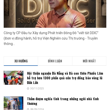
Công ty CP Đầu tư Xây dựng Phát triển Đông Đô “viết tắt DDIC”
(Đơn vị đồng hành, hỗ trợ Viện Nghiên cứu Thị trường - Truyền
thông...
XU HƯỚNG
BÌNH LUẬN
MỚI NHẤT
Hội thiện nguyện Đà Nẵng và Bà con thôn Phước Lâm
hỗ trợ hơn 1300 phần quà cứu trợ đồng bào vùng lũ
Đắk Lắk
30/11/2025
Thắm đượm nghĩa tình trong những ngôi nhà tình
thương
08/09/2024