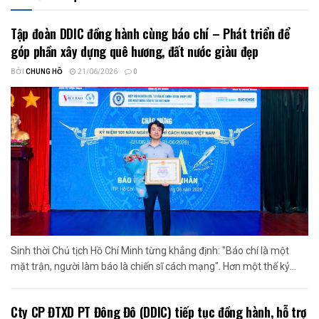
Tập đoàn DDIC đồng hành cùng báo chí – Phát triển để
góp phần xây dựng quê hương, đất nước giàu đẹp
BỞI
CHUNG HỒ
21/06/2026
0
Sinh thời Chủ tịch Hồ Chí Minh từng khẳng định: "Báo chí là một
mặt trận, người làm báo là chiến sĩ cách mạng". Hơn một thế kỷ...
Cty CP ĐTXD PT Đông Đô (DDIC) tiếp tục đồng hành, hỗ trợ