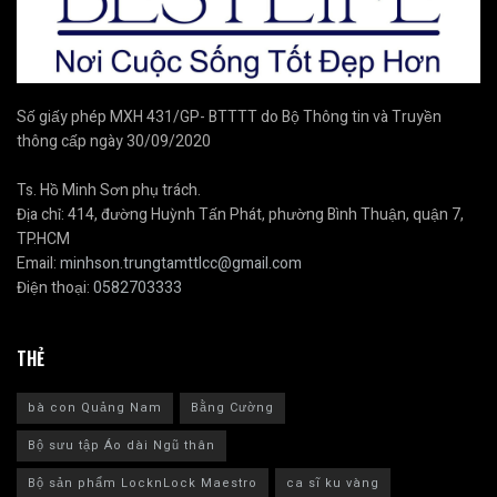
Số giấy phép MXH 431/GP- BTTTT do Bộ Thông tin và Truyền
thông cấp ngày 30/09/2020
Ts. Hồ Minh Sơn phụ trách.
Địa chỉ: 414, đường Huỳnh Tấn Phát, phường Bình Thuận, quận 7,
TP.HCM
Email:
minhson.trungtamttlcc@gmail.com
Điện thoại:
0582703333
THẺ
bà con Quảng Nam
Bằng Cường
Bộ sưu tập Áo dài Ngũ thân
Bộ sản phẩm LocknLock Maestro
ca sĩ ku vàng