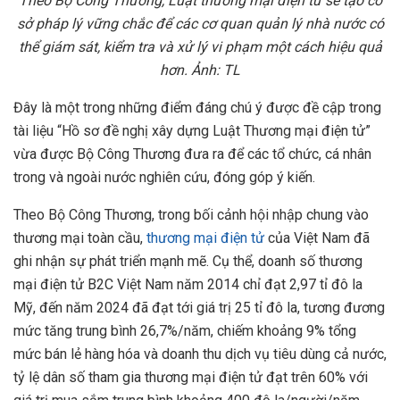
Theo B
ộ
Công Th
ươ
ng, Lu
ậ
t th
ươ
ng m
ạ
i đi
ệ
n t
ử
s
ẽ
t
ạ
o c
ơ
s
ở
pháp lý v
ữ
ng ch
ắ
c đ
ể
các c
ơ
quan qu
ả
n lý nhà n
ướ
c có
th
ể
giám sát, ki
ể
m tra và x
ử
lý vi ph
ạ
m m
ộ
t cách hi
ệ
u qu
ả
h
ơ
n.
Ả
nh: TL
Đây là một trong những điểm đáng chú ý được đề cập trong
tài liệu “Hồ sơ đề nghị xây dựng Luật Thương mại điện tử”
vừa được Bộ Công Thương đưa ra để các tổ chức, cá nhân
trong và ngoài nước nghiên cứu, đóng góp ý kiến.
Theo Bộ Công Thương, trong bối cảnh hội nhập chung vào
thương mại toàn cầu,
thương mại điện tử
của Việt Nam đã
ghi nhận sự phát triển mạnh mẽ. Cụ thể, doanh số thương
mại điện tử B2C Việt Nam năm 2014 chỉ đạt 2,97 tỉ đô la
Mỹ, đến năm 2024 đã đạt tới giá trị 25 tỉ đô la, tương đương
mức tăng trung bình 26,7%/năm, chiếm khoảng 9% tổng
mức bán lẻ hàng hóa và doanh thu dịch vụ tiêu dùng cả nước,
tỷ lệ dân số tham gia thương mại điện tử đạt trên 60% với