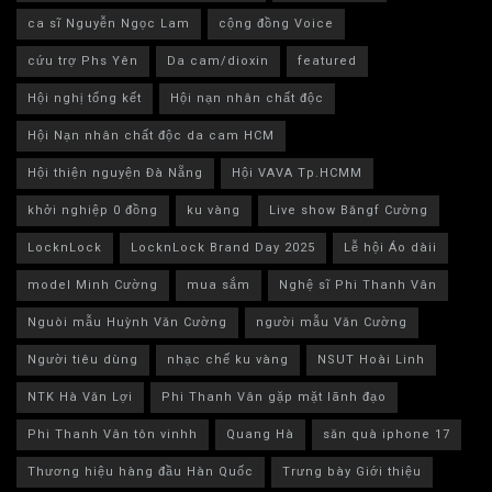
ca sĩ Nguyễn Ngọc Lam
cộng đồng Voice
cứu trợ Phs Yên
Da cam/dioxin
featured
Hội nghị tổng kết
Hội nạn nhân chất độc
Hội Nạn nhân chất độc da cam HCM
Hội thiện nguyện Đà Nẵng
Hội VAVA Tp.HCMM
khởi nghiệp 0 đồng
ku vàng
Live show Băngf Cường
LocknLock
LocknLock Brand Day 2025
Lễ hội Áo dàii
model Minh Cường
mua sắm
Nghệ sĩ Phi Thanh Vân
Nguòi mẫu Huỳnh Văn Cường
người mẫu Văn Cường
Người tiêu dùng
nhạc chế ku vàng
NSUT Hoài Linh
NTK Hà Văn Lợi
Phi Thanh Vân gặp mặt lãnh đạo
Phi Thanh Vân tôn vinhh
Quang Hà
săn quà iphone 17
Thương hiệu hàng đầu Hàn Quốc
Trưng bày Giới thiệu