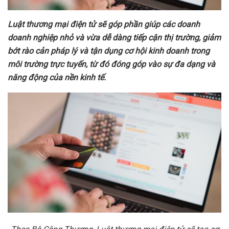
Lu
ậ
t th
ươ
ng m
ạ
i đi
ệ
n t
ử
s
ẽ
góp ph
ầ
n giúp các doanh
doanh nghi
ệ
p nh
ỏ
và v
ừ
a d
ễ
dàng ti
ế
p c
ậ
n th
ị
tr
ườ
ng, gi
ả
m
b
ớ
t rào c
ả
n pháp lý và t
ậ
n d
ụ
ng c
ơ
h
ộ
i kinh doanh trong
môi tr
ườ
ng tr
ự
c tuy
ế
n, t
ừ
đó đóng góp vào s
ự
đa d
ạ
ng và
năng đ
ộ
ng c
ủ
a n
ề
n kinh t
ế
.