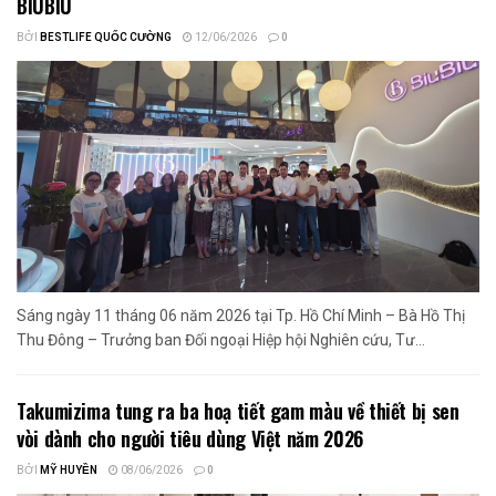
BIUBIU
BỞI
BESTLIFE QUỐC CƯỜNG
12/06/2026
0
Sáng ngày 11 tháng 06 năm 2026 tại Tp. Hồ Chí Minh – Bà Hồ Thị
Thu Đông – Trưởng ban Đối ngoại Hiệp hội Nghiên cứu, Tư...
Takumizima tung ra ba hoạ tiết gam màu về thiết bị sen
vòi dành cho người tiêu dùng Việt năm 2026
BỞI
MỸ HUYỀN
08/06/2026
0