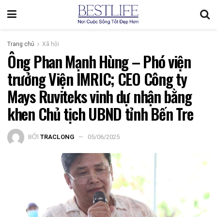
Trang chủ
Xã hội
Ông Phan Mạnh Hùng – Phó viện
trưởng Viện IMRIC; CEO Công ty
Mays Ruviteks vinh dự nhận bằng
khen Chủ tịch UBND tỉnh Bến Tre
BỞI
TRACLONG
05/06/2025