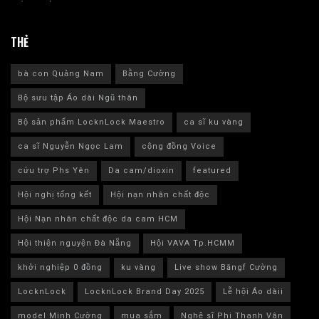
THẺ
bà con Quảng Nam
Bằng Cường
Bộ sưu tập Áo dài Ngũ thân
Bộ sản phẩm LocknLock Maestro
ca sĩ ku vàng
ca sĩ Nguyễn Ngọc Lam
cộng đồng Voice
cứu trợ Phs Yên
Da cam/dioxin
featured
Hội nghị tổng kết
Hội nạn nhân chất độc
Hội Nạn nhân chất độc da cam HCM
Hội thiện nguyện Đà Nẵng
Hội VAVA Tp.HCMM
khởi nghiệp 0 đồng
ku vàng
Live show Băngf Cường
LocknLock
LocknLock Brand Day 2025
Lễ hội Áo dàii
model Minh Cường
mua sắm
Nghệ sĩ Phi Thanh Vân