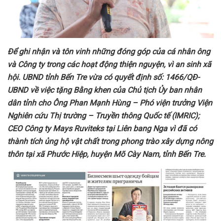
Đ
ể ghi nhận và tôn vinh những đóng góp của cá nhân ông
và Công ty trong các hoạt động thiện nguyện, vì an sinh xã
hội.
UBND tỉnh Bến Tre vừa có quyết định số:
1466
/QĐ-
UBND về việc tặng Bằng khen của Chủ tịch Ủy ban nhân
dân tỉnh cho Ông
Phan Mạnh Hùng – Phó viện trưởng Viện
Nghiên cứu Thị trường – Truyền thông Quốc tế (IMRIC);
CEO Công ty Mays Ruviteks tại Liên bang Nga vì
đã có
thành tích ủng hộ vật chất trong phong trào xây dựng nông
thôn tại xã Phước Hiệp, huyện Mõ Cày Nam, tỉnh Bến Tre.