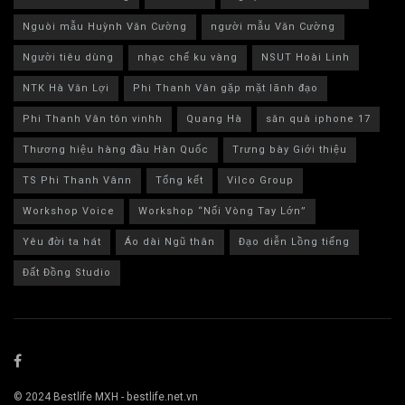
Nguòi mẫu Huỳnh Văn Cường
người mẫu Văn Cường
Người tiêu dùng
nhạc chế ku vàng
NSUT Hoài Linh
NTK Hà Văn Lợi
Phi Thanh Vân gặp mặt lãnh đạo
Phi Thanh Vân tôn vinhh
Quang Hà
săn quà iphone 17
Thương hiệu hàng đầu Hàn Quốc
Trưng bày Giới thiệu
TS Phi Thanh Vânn
Tổng kết
Vilco Group
Workshop Voice
Workshop “Nối Vòng Tay Lớn”
Yêu đời ta hát
Áo dài Ngũ thân
Đạo diễn Lồng tiếng
Đất Đồng Studio
© 2024 Bestlife MXH - bestlife.net.vn