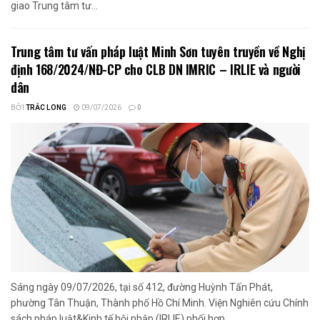
giao Trung tâm tư...
Trung tâm tư vấn pháp luật Minh Sơn tuyên truyền về Nghị
định 168/2024/NĐ-CP cho CLB DN IMRIC – IRLIE và người
dân
BỞI
TRẮC LONG
09/07/2026
0
Sáng ngày 09/07/2026, tại số 412, đường Huỳnh Tấn Phát,
phường Tân Thuận, Thành phố Hồ Chí Minh. Viện Nghiên cứu Chính
sách pháp luật&Kinh tế hội nhập (IRLIE) phối hợp...