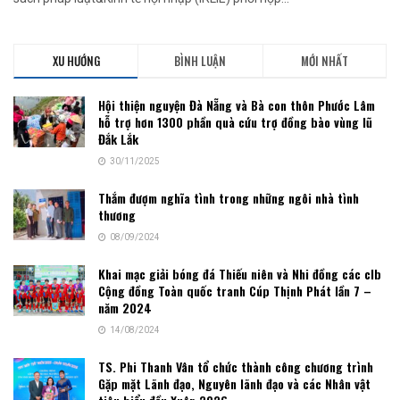
XU HƯỚNG
BÌNH LUẬN
MỚI NHẤT
Hội thiện nguyện Đà Nẵng và Bà con thôn Phước Lâm
hỗ trợ hơn 1300 phần quà cứu trợ đồng bào vùng lũ
Đắk Lắk
30/11/2025
Thắm đượm nghĩa tình trong những ngôi nhà tình
thương
08/09/2024
Khai mạc giải bóng đá Thiếu niên và Nhi đồng các clb
Cộng đồng Toàn quốc tranh Cúp Thịnh Phát lần 7 –
năm 2024
14/08/2024
TS. Phi Thanh Vân tổ chức thành công chương trình
Gặp mặt Lãnh đạo, Nguyên lãnh đạo và các Nhân vật