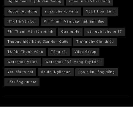
Nguòi mẫu Huỳnh Văn Cường
người mẫu Văn Cường
Người tiêu dùng
nhạc chế ku vàng
NSUT Hoài Linh
NTK Hà Văn Lợi
Phi Thanh Vân gặp mặt lãnh đạo
Phi Thanh Vân tôn vinhh
Quang Hà
săn quà iphone 17
Thương hiệu hàng đầu Hàn Quốc
Trưng bày Giới thiệu
TS Phi Thanh Vânn
Tổng kết
Vilco Group
Workshop Voice
Workshop “Nối Vòng Tay Lớn”
Yêu đời ta hát
Áo dài Ngũ thân
Đạo diễn Lồng tiếng
Đất Đồng Studio
© 2024 Bestlife MXH - bestlife.net.vn