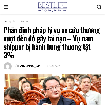
Trang chủ
Xã hội
Phân định pháp lý vụ xe cứu thương
vượt đèn đỏ gây tai nạn – Vụ nam
shipper bị hành hung thương tật
3%
BỞI
MINHSON_AD
26/02/2025