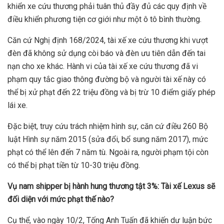
khiển xe cứu thương phải tuân thủ đầy đủ các quy định về
điều khiển phương tiện cơ giới như một ô tô bình thường.
Căn cứ Nghị định 168/2024, tài xế xe cứu thương khi vượt
đèn đã không sử dụng còi báo và đèn ưu tiên dẫn đến tai
nạn cho xe khác. Hành vi của tài xế xe cứu thương đã vi
phạm quy tắc giao thông đường bộ và người tài xế này có
thể bị xử phạt đến 22 triệu đồng và bị trừ 10 điểm giấy phép
lái xe.
Đặc biệt, truy cứu trách nhiệm hình sự, căn cứ điều 260 Bộ
luật Hình sự năm 2015 (sửa đổi, bổ sung năm 2017), mức
phạt có thể lên đến 7 năm tù. Ngoài ra, người phạm tội còn
có thể bị phạt tiền từ 10-30 triệu đồng.
Vụ nam shipper bị hành hung thương tật 3%: Tài xế Lexus sẽ
đối diện với mức phạt thế nào?
Cụ thể, vào ngày 10/2, Tống Anh Tuấn đã khiến dư luận bức