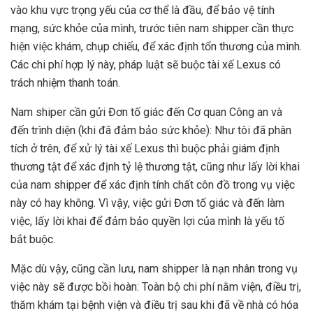
vào khu vực trọng yếu của cơ thể là đầu, để bảo vệ tính
mạng, sức khỏe của mình, trước tiên nam shipper cần thực
hiện việc khám, chụp chiếu, để xác định tổn thương của mình.
Các chi phí hợp lý này, pháp luật sẽ buộc tài xế Lexus có
trách nhiệm thanh toán.
Nam shiper cần gửi Đơn tố giác đến Cơ quan Công an và
đến trình diện (khi đã đảm bảo sức khỏe): Như tôi đã phân
tích ở trên, để xử lý tài xế Lexus thì buộc phải giám định
thương tật để xác định tỷ lệ thương tật, cũng như lấy lời khai
của nam shipper để xác định tính chất côn đồ trong vụ việc
này có hay không. Vì vậy, việc gửi Đơn tố giác và đến làm
việc, lấy lời khai để đảm bảo quyền lợi của mình là yếu tố
bắt buộc.
Mặc dù vậy, cũng cần lưu, nam shipper là nạn nhân trong vụ
việc này sẽ được bồi hoàn: Toàn bộ chi phí nằm viện, điều trị,
thăm khám tại bệnh viện và điều trị sau khi đã về nhà có hóa