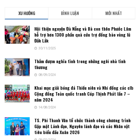
XU HƯỚNG
BÌNH LUẬN
MỚI NHẤT
Hội thiện nguyện Đà Nẵng và Bà con thôn Phước Lâm
hỗ trợ hơn 1300 phần quà cứu trợ đồng bào vùng lũ
Đắk Lắk
30/11/2025
Thắm đượm nghĩa tình trong những ngôi nhà tình
thương
08/09/2024
Khai mạc giải bóng đá Thiếu niên và Nhi đồng các clb
Cộng đồng Toàn quốc tranh Cúp Thịnh Phát lần 7 –
năm 2024
14/08/2024
TS. Phi Thanh Vân tổ chức thành công chương trình
Gặp mặt Lãnh đạo, Nguyên lãnh đạo và các Nhân vật
tiêu biểu đầu Xuân 2026