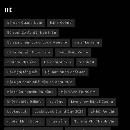
THẺ
bà con Quảng Nam
Bằng Cường
Bộ sưu tập Áo dài Ngũ thân
Bộ sản phẩm LocknLock Maestro
ca sĩ ku vàng
ca sĩ Nguyễn Ngọc Lam
cộng đồng Voice
cứu trợ Phs Yên
Da cam/dioxin
featured
Hội nghị tổng kết
Hội nạn nhân chất độc
Hội Nạn nhân chất độc da cam HCM
Hội thiện nguyện Đà Nẵng
Hội VAVA Tp.HCMM
khởi nghiệp 0 đồng
ku vàng
Live show Băngf Cường
LocknLock
LocknLock Brand Day 2025
Lễ hội Áo dàii
model Minh Cường
mua sắm
Nghệ sĩ Phi Thanh Vân