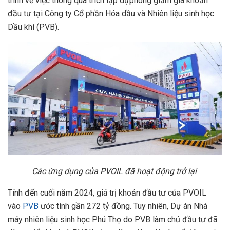
trình về việc thông qua trích lập dựphòng giảm giá khoản
đầu tư tại Công ty Cổ phần Hóa dầu và Nhiên liệu sinh học
Dầu khí (PVB).
Các
ứ
ng d
ụ
ng c
ủ
a PVOIL đã ho
ạ
t đ
ộ
ng tr
ở
l
ạ
i
Tính đến cuối năm 2024, giá trị khoản đầu tư của PVOIL
vào
PVB
ước tính gần 272 tỷ đồng. Tuy nhiên, Dự án Nhà
máy nhiên liệu sinh học Phú Thọ do PVB làm chủ đầu tư đã