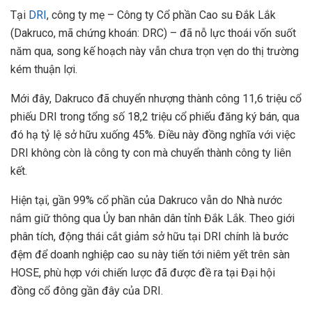
Tại
DRI
, công ty mẹ – Công ty Cổ phần Cao su Đắk Lắk
(Dakruco, mã chứng khoán: DRC) – đã nỗ lực thoái vốn suốt
năm qua, song kế hoạch này vẫn chưa trọn vẹn do thị trường
kém thuận lợi.
Mới đây, Dakruco đã chuyển nhượng thành công 11,6 triệu cổ
phiếu DRI trong tổng số 18,2 triệu cổ phiếu đăng ký bán, qua
đó hạ tỷ lệ sở hữu xuống 45%. Điều này đồng nghĩa với việc
DRI không còn là công ty con mà chuyển thành công ty liên
kết.
Hiện tại, gần 99% cổ phần của Dakruco vẫn do Nhà nước
nắm giữ thông qua Ủy ban nhân dân tỉnh Đắk Lắk. Theo giới
phân tích, động thái cắt giảm sở hữu tại DRI chính là bước
đệm để doanh nghiệp cao su này tiến tới niêm yết trên sàn
HOSE, phù hợp với chiến lược đã được đề ra tại Đại hội
đồng cổ đông gần đây của DRI.