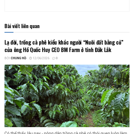
Bài viết liên quan
Lạ đời, trồng cà phê kiểu khác người “Nuôi đất bằng cỏ”
của ông Hồ Quốc Huy CEO BM Farm ở tỉnh Đắk Lắk
BỞI
CHUNG HỒ
12/06/2026
0
Có thể thấy, lâu nay - nông dân trồng cà phê có thói quen luôn làm