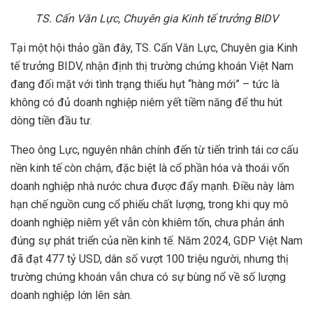
TS. C
ấ
n Văn L
ự
c, Chuyên gia Kinh t
ế
tr
ưở
ng BIDV
Tại một hội thảo gần đây, TS. Cấn Văn Lực, Chuyên gia Kinh
tế trưởng BIDV, nhận định thị trường chứng khoán Việt Nam
đang đối mặt với tình trạng thiếu hụt “hàng mới” – tức là
không có đủ doanh nghiệp niêm yết tiềm năng để thu hút
dòng tiền đầu tư.
Theo ông Lực, nguyên nhân chính đến từ tiến trình tái cơ cấu
nền kinh tế còn chậm, đặc biệt là cổ phần hóa và thoái vốn
doanh nghiệp nhà nước chưa được đẩy mạnh. Điều này làm
hạn chế nguồn cung cổ phiếu chất lượng, trong khi quy mô
doanh nghiệp niêm yết vẫn còn khiêm tốn, chưa phản ánh
đúng sự phát triển của nền kinh tế. Năm 2024, GDP Việt Nam
đã đạt 477 tỷ USD, dân số vượt 100 triệu người, nhưng thị
trường chứng khoán vẫn chưa có sự bùng nổ về số lượng
doanh nghiệp lớn lên sàn.