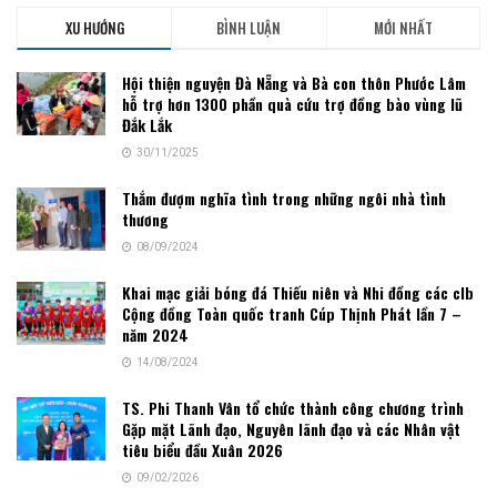
XU HƯỚNG
BÌNH LUẬN
MỚI NHẤT
Hội thiện nguyện Đà Nẵng và Bà con thôn Phước Lâm
hỗ trợ hơn 1300 phần quà cứu trợ đồng bào vùng lũ
Đắk Lắk
30/11/2025
Thắm đượm nghĩa tình trong những ngôi nhà tình
thương
08/09/2024
Khai mạc giải bóng đá Thiếu niên và Nhi đồng các clb
Cộng đồng Toàn quốc tranh Cúp Thịnh Phát lần 7 –
năm 2024
14/08/2024
TS. Phi Thanh Vân tổ chức thành công chương trình
Gặp mặt Lãnh đạo, Nguyên lãnh đạo và các Nhân vật
tiêu biểu đầu Xuân 2026
09/02/2026