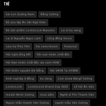
THẺ
bà con Quảng Nam
Bằng Cường
Bộ sưu tập Áo dài Ngũ thân
Bộ sản phẩm LocknLock Maestro
ca sĩ ku vàng
ca sĩ Nguyễn Ngọc Lam
cộng đồng Voice
cứu trợ Phs Yên
Da cam/dioxin
featured
Hội nghị tổng kết
Hội nạn nhân chất độc
Hội Nạn nhân chất độc da cam HCM
Hội thiện nguyện Đà Nẵng
Hội VAVA Tp.HCMM
khởi nghiệp 0 đồng
ku vàng
Live show Băngf Cường
LocknLock
LocknLock Brand Day 2025
Lễ hội Áo dàii
model Minh Cường
mua sắm
Nghệ sĩ Phi Thanh Vân
Nguòi mẫu Huỳnh Văn Cường
người mẫu Văn Cường