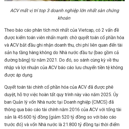
ACV m
ấ
t v
ị
trí top 3 doanh nghi
ệ
p l
ớ
n nh
ấ
t sàn ch
ứ
ng
khoán
Theo báo cáo phân tích mới nhất của Vietcap, có 2 vấn đề
được kiểm toán viên nhấn mạnh: chờ quyết toán cổ phần hóa
và ACV bắt đầu ghi nhận doanh thu, chi phí liên quan đến tài
sản hạ tầng hàng không do Nhà nước đầu tư (bao gồm cả
đường băng) từ năm 2021. Do đó, so sánh cùng kỳ về thu
nhập và lợi nhuận của ACV báo cáo lưu chuyển tiền tệ không
được áp dụng.
Quyết toán tài chính cổ phần hóa của ACV đã được phê
duyệt, hỗ trợ việc hoàn tất quy trình này vào năm 2025. Ủy
ban Quản lý vốn Nhà nước tại Doanh nghiệp (CMCS) đã
thông qua báo cáo tài chính năm 2016 của ACV với tổng tài
sản là 45.600 tỷ đồng (giảm 520 tỷ đồng so với báo cáo
trước đó) và vốn Nhà nước là 21.800 tỷ đồng tại thời điểm