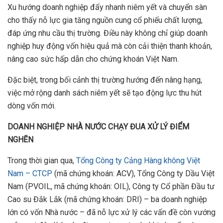
Xu hướng doanh nghiệp đẩy nhanh niêm yết và chuyển sàn
cho thấy nỗ lực gia tăng nguồn cung cổ phiếu chất lượng,
đáp ứng nhu cầu thị trường. Điều này không chỉ giúp doanh
nghiệp huy động vốn hiệu quả mà còn cải thiện thanh khoản,
nâng cao sức hấp dẫn cho chứng khoán Việt Nam.
Đặc biệt, trong bối cảnh thị trường hướng đến nâng hạng,
việc mở rộng danh sách niêm yết sẽ tạo động lực thu hút
dòng vốn mới.
DOANH NGHI
Ệ
P NHÀ N
ƯỚ
C CH
Ạ
Y ĐUA X
Ử
LÝ ĐI
Ể
M
NGH
Ẽ
N
Trong thời gian qua,
Tổng Công ty Cảng Hàng không Việt
Nam – CTCP
(mã chứng khoán: ACV), Tổng Công ty Dầu Việt
Nam (PVOIL, mã chứng khoán: OIL), Công ty Cổ phần Đầu tư
Cao su Đắk Lắk (mã chứng khoán: DRI) – ba doanh nghiệp
lớn có vốn Nhà nước – đã nỗ lực xử lý các vấn đề còn vướng