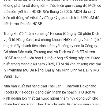
không phải là cổ đông lớn – điều kiện quan trọng để MCH có
thể niêm yết trên HOSE. Đến tháng 2/2025, MCH đã xin ý
kiến cổ đông về việc hủy đăng ký giao dịch trên UPCoM để
tiến bước lên sàn HOSE.
Trong khi đó, “trùm xe sang” Haxaco (Công ty Cổ phần Dịch
vụ Ô tô Hàng Xanh, mã chứng khoán: HAX) cũng vừa hé lộ kế
hoạch đẩy nhanh tiến trình niêm yết công ty con là Công ty
Cổ phần Sản xuất, Thương mại và Dịch vụ Ô tô PTM trên
HOSE trong tài liệu họp Đại hội đồng cổ đông sắp tới. Được
biết, trong tháng đầu năm 2025, PTM đã khai trương các đại
lý Premium MG Đà Nẵng, Đại lý MG Ninh Bình và Đại lý MG
Vũng Tàu.
Nhà sản xuất thịt hàng đầu Thái Lan – Charoen Pokphand
Foods (CP Foods), đang đẩy nhanh kế hoạch IPO đơn vị
kinh doanh lớn nhất tại nước ngoài nhằm huy động vốn cho
chiến lược mở rộng. Theo báo chí quốc tế, các cơ quan quản