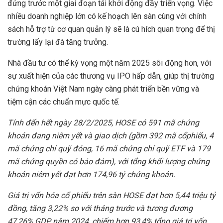
đứng trước một giai đoạn tái khởi động đầy triển vọng. Việc
nhiều doanh nghiệp lớn có kế hoạch lên sàn cùng với chính
sách hỗ trợ từ cơ quan quản lý sẽ là cú hích quan trọng để thị
trường lấy lại đà tăng trưởng.
Nhà đầu tư có thể kỳ vọng một năm 2025 sôi động hơn, với
sự xuất hiện của các thương vụ IPO hấp dẫn, giúp thị trường
chứng khoán Việt Nam ngày càng phát triển bền vững và
tiệm cận các chuẩn mực quốc tế.
Tính đ
ế
n h
ế
t ngày 28/2/2025, HOSE có 591 mã ch
ứ
ng
khoán đang niêm y
ế
t và giao d
ị
ch (g
ồ
m 392 mã c
ổ
phi
ế
u, 4
mã ch
ứ
ng ch
ỉ
qu
ỹ
đóng, 16 mã ch
ứ
ng ch
ỉ
qu
ỹ
ETF và 179
mã ch
ứ
ng quy
ề
n có b
ả
o đ
ả
m), v
ớ
i t
ổ
ng kh
ố
i l
ượ
ng ch
ứ
ng
khoán niêm y
ế
t đ
ạ
t h
ơ
n 174,96 t
ỷ
ch
ứ
ng khoán.
Giá tr
ị
v
ố
n hóa c
ổ
phi
ế
u trên sàn HOSE đ
ạ
t h
ơ
n 5,44 tri
ệ
u t
ỷ
đ
ồ
ng, tăng 3,22% so v
ớ
i tháng tr
ướ
c và t
ươ
ng đ
ươ
ng
47,26% GDP năm 2024, chi
ế
m h
ơ
n 93,4% t
ổ
ng giá tr
ị
v
ố
n