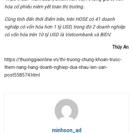
hóa c
ổ
phi
ế
u niêm y
ế
t toàn th
ị
tr
ườ
ng.
Cũng tính đ
ế
n th
ờ
i đi
ể
m trên, trên HOSE có 41 doanh
nghi
ệ
p có v
ố
n hóa h
ơ
n 1 t
ỷ
USD, trong đó 2 doanh nghi
ệ
p
có v
ố
n hóa trên 10 t
ỷ
USD là Vietcombank và BIDV.
Thúy An
https://thuonggiaonline.vn/thi-truong-chung-khoan-truoc-
them-nang-hang-doanh-nghiep-dua-nhau-len-san-
post558574.html
minhson_ad