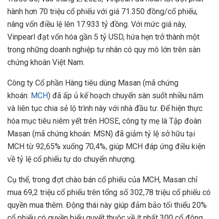
hành hơn 70 triệu cổ phiếu với giá 71.350 đồng/cổ phiếu,
nâng vốn điều lệ lên 17.933 tỷ đồng. Với mức giá này,
Vinpearl đạt vốn hóa gần 5 tỷ USD, hứa hẹn trở thành một
trong những doanh nghiệp tư nhân có quy mô lớn trên sàn
chứng khoán Việt Nam.
Công ty Cổ phần Hàng tiêu dùng Masan (mã chứng
khoán:
MCH
) đã ấp ủ kế hoạch chuyển sàn suốt nhiều năm
và liên tục chia sẻ lộ trình này với nhà đầu tư. Để hiện thực
hóa mục tiêu niêm yết trên HOSE, công ty mẹ là Tập đoàn
Masan (mã chứng khoán: MSN) đã giảm tỷ lệ sở hữu tại
MCH từ 92,65% xuống 70,4%, giúp MCH đáp ứng điều kiện
về tỷ lệ cổ phiếu tự do chuyển nhượng.
Cụ thể, trong đợt chào bán cổ phiếu của MCH, Masan chỉ
mua 69,2 triệu cổ phiếu trên tổng số 302,78 triệu cổ phiếu có
quyền mua thêm. Động thái này giúp đảm bảo tối thiểu 20%
cổ phiếu có quyền biểu quyết thuộc về ít nhất 300 cổ đông