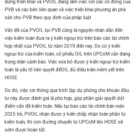
dừng triển khai và PVOIL đang làm việc với các cổ đông của
PVB và các bên liên quan về việc triển khai phương án phá
sản cho PVB theo quy định của pháp luật.
Vấn đề của PVOIL tại PVB cũng là nguyên nhân dẫn đến
việc kiểm toán đưa ra ý kiến ngoại trừ trên báo cáo tài chính
hợp nhất của PVOIL từ năm 2019 đến nay. Do có ý kiến
ngoại trừ của kiểm toán, cổ phiếu OIL trên UPCoM vẫn đang
trong diện cảnh báo. Việc xóa bỏ được ý kiến ngoại trừ kiểm
toán là yếu tố tiên quyết đểOIL đủ điều kiện niêm yết trên
HOSE.
Do đó, việc xin thông qua trích lập dự phòng cho khoản đầu
tư này được đánh giá là phù hợp, góp phần giải quyết dứt
điểm vấn đề kiểm toán. Nếu tại báo cáo tài chính bán niên
2025 tới, PVOIL nhận được ý kiến chấp nhận toàn phần từ
kiểm toán, thì con đường chuyển từ UPCoM lên HOSE sẽ
sớm được hoàn tất.