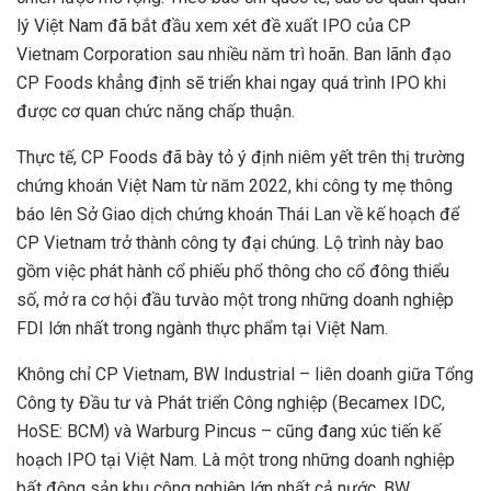
lý Việt Nam đã bắt đầu xem xét đề xuất IPO của CP
Vietnam Corporation sau nhiều năm trì hoãn. Ban lãnh đạo
CP Foods khẳng định sẽ triển khai ngay quá trình IPO khi
được cơ quan chức năng chấp thuận.
Thực tế, CP Foods đã bày tỏ ý định niêm yết trên thị trường
chứng khoán Việt Nam từ năm 2022, khi công ty mẹ thông
báo lên Sở Giao dịch chứng khoán Thái Lan về kế hoạch để
CP Vietnam trở thành công ty đại chúng. Lộ trình này bao
gồm việc phát hành cổ phiếu phổ thông cho cổ đông thiểu
số, mở ra cơ hội đầu tưvào một trong những doanh nghiệp
FDI lớn nhất trong ngành thực phẩm tại Việt Nam.
Không chỉ CP Vietnam, BW Industrial – liên doanh giữa Tổng
Công ty Đầu tư và Phát triển Công nghiệp (Becamex IDC,
HoSE: BCM) và Warburg Pincus – cũng đang xúc tiến kế
hoạch IPO tại Việt Nam. Là một trong những doanh nghiệp
bất động sản khu công nghiệp lớn nhất cả nước, BW