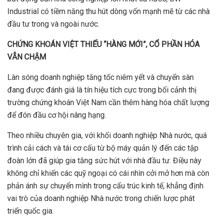
Industrial có tiềm năng thu hút dòng vốn mạnh mẽ từ các nhà
đầu tư trong và ngoài nước.
CH
Ứ
NG KHOÁN VI
Ệ
T THI
Ế
U “HÀNG M
Ớ
I”, C
Ổ
PH
Ầ
N HÓA
V
Ẫ
N CH
Ậ
M
Làn sóng doanh nghiệp tăng tốc niêm yết và chuyển sàn
đang được đánh giá là tín hiệu tích cực trong bối cảnh thị
trường chứng khoán Việt Nam cần thêm hàng hóa chất lượng
để đón đầu cơ hội nâng hạng.
Theo nhiều chuyên gia, với khối doanh nghiệp Nhà nước, quá
trình cải cách và tái cơ cấu từ bộ máy quản lý đến các tập
đoàn lớn đã giúp gia tăng sức hút với nhà đầu tư. Điều này
không chỉ khiến các quỹ ngoại có cái nhìn cởi mở hơn mà còn
phản ánh sự chuyển mình trong cấu trúc kinh tế, khẳng định
vai trò của doanh nghiệp Nhà nước trong chiến lược phát
triển quốc gia.