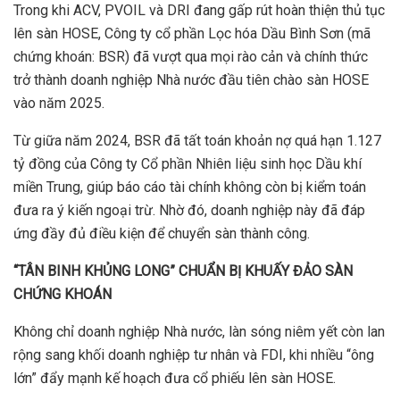
Trong khi ACV, PVOIL và DRI đang gấp rút hoàn thiện thủ tục
lên sàn HOSE, Công ty cổ phần Lọc hóa Dầu Bình Sơn (mã
chứng khoán: BSR) đã vượt qua mọi rào cản và chính thức
trở thành doanh nghiệp Nhà nước đầu tiên chào sàn HOSE
vào năm 2025.
Từ giữa năm 2024, BSR đã tất toán khoản nợ quá hạn 1.127
tỷ đồng của Công ty Cổ phần Nhiên liệu sinh học Dầu khí
miền Trung, giúp báo cáo tài chính không còn bị kiểm toán
đưa ra ý kiến ngoại trừ. Nhờ đó, doanh nghiệp này đã đáp
ứng đầy đủ điều kiện để chuyển sàn thành công.
“TÂN BINH KH
Ủ
NG LONG” CHU
Ẩ
N B
Ị
KHU
Ấ
Y Đ
Ả
O SÀN
CH
Ứ
NG KHOÁN
Không chỉ doanh nghiệp Nhà nước, làn sóng niêm yết còn lan
rộng sang khối doanh nghiệp tư nhân và FDI, khi nhiều “ông
lớn” đẩy mạnh kế hoạch đưa cổ phiếu lên sàn HOSE.