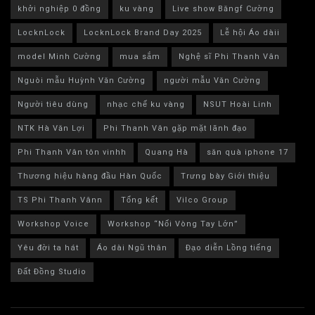
khởi nghiệp 0 đồng
ku vàng
Live show Băngf Cường
LocknLock
LocknLock Brand Day 2025
Lễ hội Áo dàii
model Minh Cường
mua sắm
Nghệ sĩ Phi Thanh Vân
Nguòi mẫu Huỳnh Văn Cường
người mẫu Văn Cường
Người tiêu dùng
nhạc chế ku vàng
NSUT Hoài Linh
NTK Hà Văn Lợi
Phi Thanh Vân gặp mặt lãnh đạo
Phi Thanh Vân tôn vinhh
Quang Hà
săn quà iphone 17
Thương hiệu hàng đầu Hàn Quốc
Trưng bày Giới thiệu
TS Phi Thanh Vânn
Tổng kết
Vilco Group
Workshop Voice
Workshop “Nối Vòng Tay Lớn”
Yêu đời ta hát
Áo dài Ngũ thân
Đạo diễn Lồng tiếng
Đất Đồng Studio