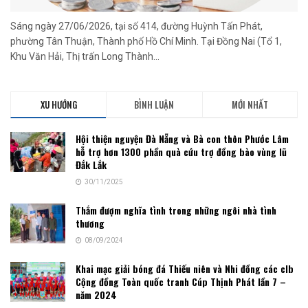
Sáng ngày 27/06/2026, tại số 414, đường Huỳnh Tấn Phát,
phường Tân Thuận, Thành phố Hồ Chí Minh. Tại Đồng Nai (Tổ 1,
Khu Văn Hải, Thị trấn Long Thành...
XU HƯỚNG
BÌNH LUẬN
MỚI NHẤT
Hội thiện nguyện Đà Nẵng và Bà con thôn Phước Lâm
hỗ trợ hơn 1300 phần quà cứu trợ đồng bào vùng lũ
Đắk Lắk
30/11/2025
Thắm đượm nghĩa tình trong những ngôi nhà tình
thương
08/09/2024
Khai mạc giải bóng đá Thiếu niên và Nhi đồng các clb
Cộng đồng Toàn quốc tranh Cúp Thịnh Phát lần 7 –
năm 2024