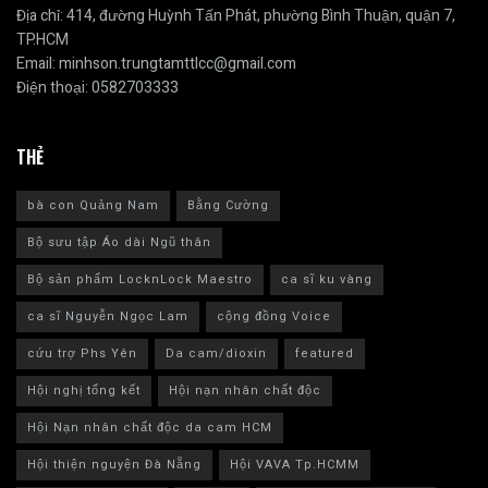
Địa chỉ: 414, đường Huỳnh Tấn Phát, phường Bình Thuận, quận 7,
TP.HCM
Email:
minhson.trungtamttlcc@gmail.com
Điện thoại:
0582703333
THẺ
bà con Quảng Nam
Bằng Cường
Bộ sưu tập Áo dài Ngũ thân
Bộ sản phẩm LocknLock Maestro
ca sĩ ku vàng
ca sĩ Nguyễn Ngọc Lam
cộng đồng Voice
cứu trợ Phs Yên
Da cam/dioxin
featured
Hội nghị tổng kết
Hội nạn nhân chất độc
Hội Nạn nhân chất độc da cam HCM
Hội thiện nguyện Đà Nẵng
Hội VAVA Tp.HCMM