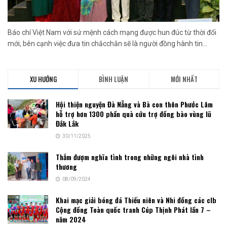
Báo chí Việt Nam với sứ mệnh cách mạng được hun đúc từ thời đổi
mới, bên cạnh việc đưa tin chắcchắn sẽ là người đồng hành tin...
XU HƯỚNG
BÌNH LUẬN
MỚI NHẤT
Hội thiện nguyện Đà Nẵng và Bà con thôn Phước Lâm
hỗ trợ hơn 1300 phần quà cứu trợ đồng bào vùng lũ
Đắk Lắk
30/11/2025
Thắm đượm nghĩa tình trong những ngôi nhà tình
thương
08/09/2024
Khai mạc giải bóng đá Thiếu niên và Nhi đồng các clb
Cộng đồng Toàn quốc tranh Cúp Thịnh Phát lần 7 –
năm 2024