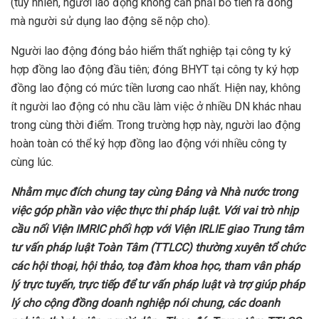
(tuy nhiên, người lao động không cần phải bỏ tiền ra đóng
mà người sử dụng lao động sẽ nộp cho).
Người lao động đóng bảo hiểm thất nghiệp tại công ty ký
hợp đồng lao động đầu tiên; đóng BHYT tại công ty ký hợp
đồng lao động có mức tiền lương cao nhất. Hiện nay, không
ít người lao động có nhu cầu làm việc ở nhiều DN khác nhau
trong cùng thời điểm. Trong trường hợp này, người lao động
hoàn toàn có thể ký hợp đồng lao động với nhiều công ty
cùng lúc.
Nhằm mục đích chung tay cùng Đảng và Nhà nước trong
việc góp phần vào việc thực thi pháp luật. Với vai trò nhịp
cầu nối Viện IMRIC phối hợp với Viện IRLIE giao Trung tâm
tư vấn pháp luật Toàn Tâm (TTLCC) thường xuyên tổ chức
các hội thoại, hội thảo, toạ đàm khoa học, tham vân pháp
lý trực tuyến, trực tiếp để
tư vấn pháp luật và trợ giúp pháp
lý
cho cộng đồng doanh nghiệp nói chung, các doanh