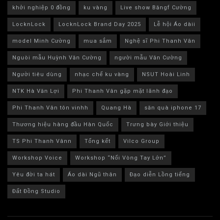
khởi nghiệp 0 đồng
ku vàng
Live show Băngf Cường
LocknLock
LocknLock Brand Day 2025
Lễ hội Áo dàii
model Minh Cường
mua sắm
Nghệ sĩ Phi Thanh Vân
Nguòi mẫu Huỳnh Văn Cường
người mẫu Văn Cường
Người tiêu dùng
nhạc chế ku vàng
NSUT Hoài Linh
NTK Hà Văn Lợi
Phi Thanh Vân gặp mặt lãnh đạo
Phi Thanh Vân tôn vinhh
Quang Hà
săn quà iphone 17
Thương hiệu hàng đầu Hàn Quốc
Trưng bày Giới thiệu
TS Phi Thanh Vânn
Tổng kết
Vilco Group
Workshop Voice
Workshop “Nối Vòng Tay Lớn”
Yêu đời ta hát
Áo dài Ngũ thân
Đạo diễn Lồng tiếng
Đất Đồng Studio