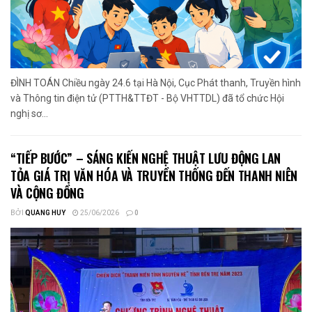
ĐÌNH TOÁN Chiều ngày 24.6 tại Hà Nội, Cục Phát thanh, Truyền hình
và Thông tin điện tử (PTTH&TTĐT - Bộ VHTTDL) đã tổ chức Hội
nghị sơ...
“TIẾP BƯỚC” – SÁNG KIẾN NGHỆ THUẬT LƯU ĐỘNG LAN
TỎA GIÁ TRỊ VĂN HÓA VÀ TRUYỀN THỐNG ĐẾN THANH NIÊN
VÀ CỘNG ĐỒNG
BỞI
QUANG HUY
25/06/2026
0