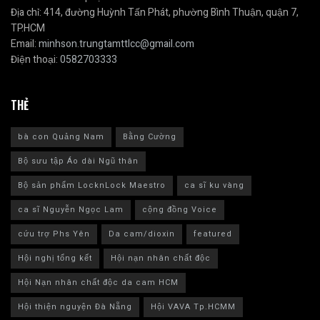
Địa chỉ: 414, đường Huỳnh Tấn Phát, phường Bình Thuận, quận 7,
TP.HCM
Email:
minhson.trungtamttlcc@gmail.com
Điện thoại:
0582703333
THẺ
bà con Quảng Nam
Bằng Cường
Bộ sưu tập Áo dài Ngũ thân
Bộ sản phẩm LocknLock Maestro
ca sĩ ku vàng
ca sĩ Nguyễn Ngọc Lam
cộng đồng Voice
cứu trợ Phs Yên
Da cam/dioxin
featured
Hội nghị tổng kết
Hội nạn nhân chất độc
Hội Nạn nhân chất độc da cam HCM
Hội thiện nguyện Đà Nẵng
Hội VAVA Tp.HCMM