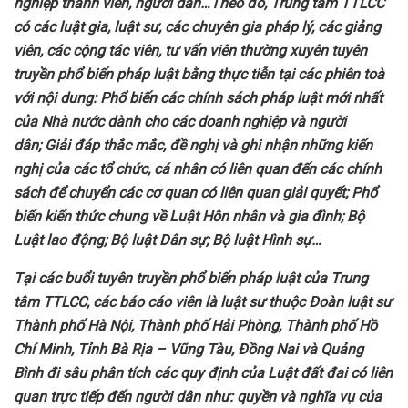
nghiệp thành viên, người dân…Theo đó, Trung tâm TTLCC
có
các luật
gia,
luật sư, các chuyên gia pháp lý, các giảng
viên, các cộng tác viên, tư vấn viên thường
xuyên tuyên
truyền phổ biến pháp luật bằng thực tiễn tại các phiên toà
với nội dung:
Phổ biến các chính sách pháp luật mới nhất
của Nhà nước dành cho
các doanh nghiệp và người
dân
; Giải đáp thắc mắc, đề nghị và ghi nhận những kiến
nghị của các
tổ chức, cá nhân
có liên quan đến các chính
sách để chuyển các cơ quan có liên quan giải quyết;
Phổ
biến kiến thức chung về
Luật Hôn nhân và gia đình; Bộ
Luật lao động; Bộ luật Dân sự; Bộ luật Hình sự…
Tại
các buổi tuyên truyền phổ biến pháp luật của Trung
tâm TTLCC, các
báo cáo viên là
luật sư thuộc Đoàn luật sư
Thành phố Hà Nội, Thành phố Hải Phòng, Thành phố Hồ
Chí Minh, Tỉnh Bà Rịa – Vũng Tàu, Đồng Nai và Quảng
Bình
đi sâu phân tích các quy định của Luật đất đai có liên
quan trực tiếp đến người dân như: quyền và nghĩa vụ của