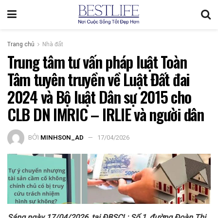
Trang chủ
Nhà đất
Trung tâm tư vấn pháp luật Toàn
Tâm tuyên truyền về Luật Đất đai
2024 và Bộ luật Dân sự 2015 cho
CLB DN IMRIC – IRLIE và người dân
BỞI
MINHSON_AD
17/04/2026
Sáng ngày
17
/04/2026, tại ĐBSCL: Số 1, đường Đoàn Thị