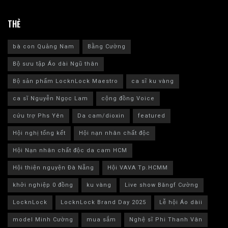
THẺ
bà con Quảng Nam
Bằng Cường
Bộ sưu tập Áo dài Ngũ thân
Bộ sản phẩm LocknLock Maestro
ca sĩ ku vàng
ca sĩ Nguyễn Ngọc Lam
cộng đồng Voice
cứu trợ Phs Yên
Da cam/dioxin
featured
Hội nghị tổng kết
Hội nạn nhân chất độc
Hội Nạn nhân chất độc da cam HCM
Hội thiện nguyện Đà Nẵng
Hội VAVA Tp.HCMM
khởi nghiệp 0 đồng
ku vàng
Live show Băngf Cường
LocknLock
LocknLock Brand Day 2025
Lễ hội Áo dàii
model Minh Cường
mua sắm
Nghệ sĩ Phi Thanh Vân