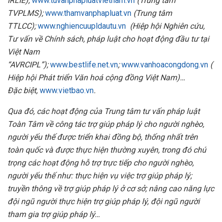
IRLIE);
www.tuvanphapluatvietnam.vn
(Trung tâm
TVPLMS);
www.thamvanphapluat.vn
(Trung tâm
TTLCC);
www.nghiencuupldautu.vn
(Hiệp hội Nghiên cứu,
Tư vấn về Chính sách, pháp luật cho hoạt động đầu tư tại
Việt Nam
“AVRCIPL”);
www.bestlife.net.vn
;
www.vanhoacongdong.vn
(
Hiệp hội Phát triển Văn hoá cộng đồng Việt Nam)…
Đặc biệt,
www.vietbao.vn
.
Qua đó, các hoạt động của Trung tâm tư vấn pháp luật
Toàn Tâm về công tác trợ giúp pháp lý cho người nghèo,
người yếu thế được triển khai đồng bộ, thống nhất trên
toàn quốc và được thực hiện thường xuyên, trong đó chú
trọng các hoạt động hỗ trợ trực tiếp cho người nghèo,
người yếu thế như: thực hiện vụ việc trợ giúp pháp lý;
truyền thông về trợ giúp pháp lý ở cơ sở; nâng cao năng lực
đội ngũ người thực hiện trợ giúp pháp lý, đội ngũ người
tham gia trợ giúp pháp lý…