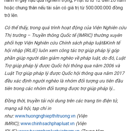
hành vi gây hậu quả nghiêm trọng; Phạt tù từ 12 đến 20 năm
hoặc chung thân nếu tài sản có giá trị từ 500.000.000 đồng
trở lên.
Có thể thấy, trong quá trình hoạt động của Viện Nghiên cứu
Thị trường – Truyền thông Quốc tế (IMRIC) thường xuyên
phối hợp Viện Nghiên cứu Chính sách pháp luật&Kinh tế
hội nhập (IRLIE) luôn xem công tác trợ giúp pháp lý góp
phần giúp người dân giảm nghèo về pháp luật, do đó, Luật
Trợ giúp pháp lý được Quốc hội thông qua năm 2006 và
Luật Trợ giúp pháp lý được Quốc hội thông qua năm 2017
đều xác định người nghèo là nhóm đối tượng ưu tiên đầu
tiên trong các nhóm đối tượng được trợ giúp pháp lý…
Đồng thời, truyền tải nội dung trên các trang tin điện tử,
mạng xã hội, tạp chí in
như:
www.huongnghiepthitruong.vn
(Viện
IMRIC);
www.chinhsachphapluat.vn
(Viện