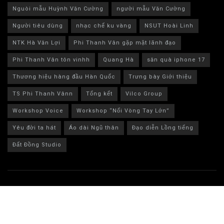
Nguòi mẫu Huỳnh Văn Cường
người mẫu Văn Cường
Người tiêu dùng
nhạc chế ku vàng
NSUT Hoài Linh
NTK Hà Văn Lợi
Phi Thanh Vân gặp mặt lãnh đạo
Phi Thanh Vân tôn vinhh
Quang Hà
săn quà iphone 17
Thương hiệu hàng đầu Hàn Quốc
Trưng bày Giới thiệu
TS Phi Thanh Vânn
Tổng kết
Vilco Group
Workshop Voice
Workshop “Nối Vòng Tay Lớn”
Yêu đời ta hát
Áo dài Ngũ thân
Đạo diễn Lồng tiếng
Đất Đồng Studio
© 2024 Bestlife MXH - bestlife.net.vn