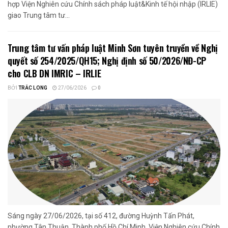
hợp Viện Nghiên cứu Chính sách pháp luật&Kinh tế hội nhập (IRLIE)
giao Trung tâm tư...
Trung tâm tư vấn pháp luật Minh Sơn tuyên truyền về Nghị
quyết số 254/2025/QH15; Nghị định số 50/2026/NĐ-CP
cho CLB DN IMRIC – IRLIE
BỞI
TRẮC LONG
27/06/2026
0
Sáng ngày 27/06/2026, tại số 412, đường Huỳnh Tấn Phát,
phường Tân Thuận, Thành phố Hồ Chí Minh. Viện Nghiên cứu Chính