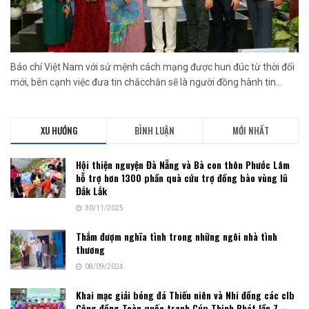
Báo chí Việt Nam với sứ mệnh cách mạng được hun đúc từ thời đổi
mới, bên cạnh việc đưa tin chắcchắn sẽ là người đồng hành tin...
XU HƯỚNG
BÌNH LUẬN
MỚI NHẤT
Hội thiện nguyện Đà Nẵng và Bà con thôn Phước Lâm
hỗ trợ hơn 1300 phần quà cứu trợ đồng bào vùng lũ
Đắk Lắk
30/11/2025
Thắm đượm nghĩa tình trong những ngôi nhà tình
thương
08/09/2024
Khai mạc giải bóng đá Thiếu niên và Nhi đồng các clb
Cộng đồng Toàn quốc tranh Cúp Thịnh Phát lần 7 –