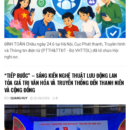
ĐÌNH TOÁN Chiều ngày 24.6 tại Hà Nội, Cục Phát thanh, Truyền hình
và Thông tin điện tử (PTTH&TTĐT - Bộ VHTTDL) đã tổ chức Hội
nghị sơ...
“TIẾP BƯỚC” – SÁNG KIẾN NGHỆ THUẬT LƯU ĐỘNG LAN
TỎA GIÁ TRỊ VĂN HÓA VÀ TRUYỀN THỐNG ĐẾN THANH NIÊN
VÀ CỘNG ĐỒNG
BỞI
QUANG HUY
25/06/2026
0