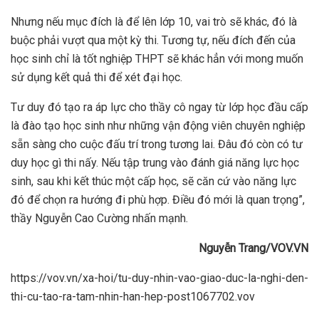
Nhưng nếu mục đích là để lên lớp 10, vai trò sẽ khác, đó là
buộc phải vượt qua một kỳ thi. Tương tự, nếu đích đến của
học sinh chỉ là tốt nghiệp THPT sẽ khác hẳn với mong muốn
sử dụng kết quả thi để xét đại học.
Tư duy đó tạo ra áp lực cho thầy cô ngay từ lớp học đầu cấp
là đào tạo học sinh như những vận động viên chuyên nghiệp
sẵn sàng cho cuộc đấu trí trong tương lai. Đâu đó còn có tư
duy học gì thi nấy. Nếu tập trung vào đánh giá năng lực học
sinh, sau khi kết thúc một cấp học, sẽ căn cứ vào năng lực
đó để chọn ra hướng đi phù hợp. Điều đó mới là quan trọng”,
thầy Nguyễn Cao Cường nhấn mạnh.
Nguyễn Trang/VOV.VN
https://vov.vn/xa-hoi/tu-duy-nhin-vao-giao-duc-la-nghi-den-
thi-cu-tao-ra-tam-nhin-han-hep-post1067702.vov