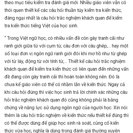
theo mục tiêu kiểm tra đánh giá mới. Nhiều giáo viên vẫn có
thói quen thiết kế các câu hỏi thuần túy kiểm tra kiến thức,
đáng ngại nhất là câu hỏi trắc nghiệm khách quan để kiểm
tra kiến thức tiếng Việt của học sinh.
“ Trong Việt ngữ học, có nhiều vấn đề còn gây tranh cãi như
ranh giới giữa từ với cụm từ, câu đơn với câu ghép,… hay một
số loại đơn vị ngôn ngữ ranh giới đôi khi mơ hồ như từ ghép
với từ láy, động từ với tính từ,… Thiết kế câu hỏi trắc nghiệm
khách quan để kiểm tra kiến thức có liên quan đến những vấn
đề đang còn gây tranh cãi thì hoàn toàn không nên. Đó là
chưa kể giáo viên có thể có nhầm lẫn về kiến thức. Ngay cả
khi câu hỏi đúng thì việc học sinh trả lời chính xác những câu
hỏi trắc nghiệm khách quan đó cũng không phải là bằng
chứng về năng lực sử dụng ngôn ngữ của người học. Xin nói
thêm là câu hỏi trắc nghiệm về kiến thức nếu thiết kế đúng thì
có thể được dùng để giúp học sinh rà soát, củng cố kiến
thức vừa học, nghĩa là dùng trong đánh giá thường xuyên