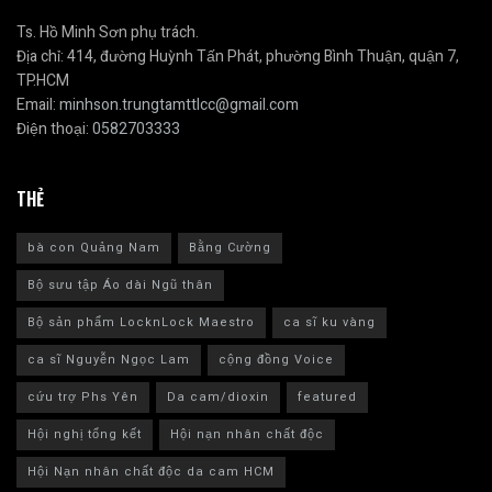
Ts. Hồ Minh Sơn phụ trách.
Địa chỉ: 414, đường Huỳnh Tấn Phát, phường Bình Thuận, quận 7,
TP.HCM
Email:
minhson.trungtamttlcc@gmail.com
Điện thoại:
0582703333
THẺ
bà con Quảng Nam
Bằng Cường
Bộ sưu tập Áo dài Ngũ thân
Bộ sản phẩm LocknLock Maestro
ca sĩ ku vàng
ca sĩ Nguyễn Ngọc Lam
cộng đồng Voice
cứu trợ Phs Yên
Da cam/dioxin
featured
Hội nghị tổng kết
Hội nạn nhân chất độc
Hội Nạn nhân chất độc da cam HCM