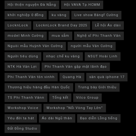
Hội thiện nguyện Đà Nẵng
Hội VAVA Tp.HCMM
khởi nghiệp 0 đồng
ku vàng
Live show Băngf Cường
LocknLock
LocknLock Brand Day 2025
Lễ hội Áo dàii
model Minh Cường
mua sắm
Nghệ sĩ Phi Thanh Vân
Nguòi mẫu Huỳnh Văn Cường
người mẫu Văn Cường
Người tiêu dùng
nhạc chế ku vàng
NSUT Hoài Linh
NTK Hà Văn Lợi
Phi Thanh Vân gặp mặt lãnh đạo
Phi Thanh Vân tôn vinhh
Quang Hà
săn quà iphone 17
Thương hiệu hàng đầu Hàn Quốc
Trưng bày Giới thiệu
TS Phi Thanh Vânn
Tổng kết
Vilco Group
Workshop Voice
Workshop “Nối Vòng Tay Lớn”
Yêu đời ta hát
Áo dài Ngũ thân
Đạo diễn Lồng tiếng
Đất Đồng Studio