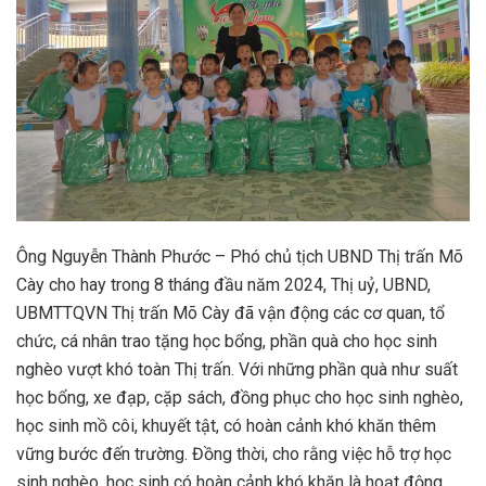
Ông Nguyễn Thành Phước – Phó chủ tịch UBND Thị trấn Mõ
Cày cho hay trong 8 tháng đầu năm 2024, Thị uỷ, UBND,
UBMTTQVN Thị trấn Mõ Cày đã vận động các cơ quan, tổ
chức, cá nhân trao tặng học bổng, phần quà cho học sinh
nghèo vượt khó toàn Thị trấn. Với những phần quà như suất
học bổng, xe đạp, cặp sách, đồng phục cho học sinh nghèo,
học sinh mồ côi, khuyết tật, có hoàn cảnh khó khăn thêm
vững bước đến trường. Đồng thời, cho rằng việc hỗ trợ học
sinh nghèo, học sinh có hoàn cảnh khó khăn là hoạt động