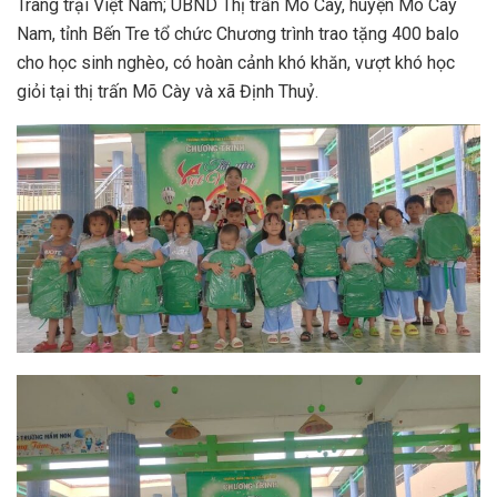
Trang trại Việt Nam; UBND Thị trấn Mõ Cày, huyện Mõ Cày
Nam, tỉnh Bến Tre tổ chức Chương trình trao tặng 400 balo
cho học sinh nghèo, có hoàn cảnh khó khăn, vượt khó học
giỏi tại thị trấn Mõ Cày và xã Định Thuỷ.