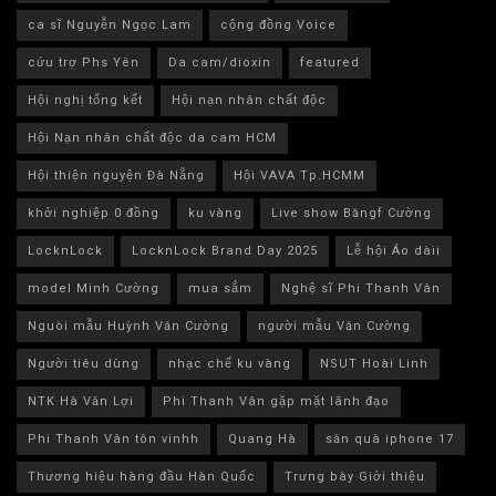
ca sĩ Nguyễn Ngọc Lam
cộng đồng Voice
cứu trợ Phs Yên
Da cam/dioxin
featured
Hội nghị tổng kết
Hội nạn nhân chất độc
Hội Nạn nhân chất độc da cam HCM
Hội thiện nguyện Đà Nẵng
Hội VAVA Tp.HCMM
khởi nghiệp 0 đồng
ku vàng
Live show Băngf Cường
LocknLock
LocknLock Brand Day 2025
Lễ hội Áo dàii
model Minh Cường
mua sắm
Nghệ sĩ Phi Thanh Vân
Nguòi mẫu Huỳnh Văn Cường
người mẫu Văn Cường
Người tiêu dùng
nhạc chế ku vàng
NSUT Hoài Linh
NTK Hà Văn Lợi
Phi Thanh Vân gặp mặt lãnh đạo
Phi Thanh Vân tôn vinhh
Quang Hà
săn quà iphone 17
Thương hiệu hàng đầu Hàn Quốc
Trưng bày Giới thiệu