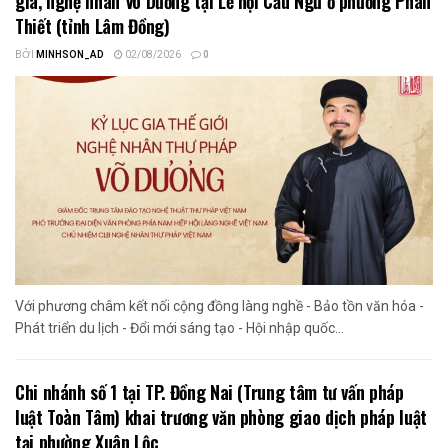
gia, nghệ nhân Võ Dương tại Lễ hội Cầu Ngư ở phường Phan
Thiết (tỉnh Lâm Đồng)
BỞI
MINHSON_AD
02/08/2026
0
Với phương châm kết nối cộng đồng làng nghề - Bảo tồn văn hóa -
Phát triển du lịch - Đổi mới sáng tạo - Hội nhập quốc...
Chi nhánh số 1 tại TP. Đồng Nai (Trung tâm tư vấn pháp
luật Toàn Tâm) khai trương văn phòng giao dịch pháp luật
tại phường Xuân Lộc