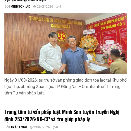
BỞI
MINHSON_AD
02/08/2026
0
Ngày 01/08/2026, tại trụ sở văn phòng giao dịch toạ lạc tại Khu phố
Lộc Thọ, phường Xuân Lộc, TP. Đồng Nai – Chi nhánh số 1 Trung
tâm Tư vấn pháp luật...
Trung tâm tư vấn pháp luật Minh Sơn tuyên truyền Nghị
định 253/2026/NĐ-CP và trợ giúp pháp lý
BỞI
TRẮC LONG
23/07/2026
0