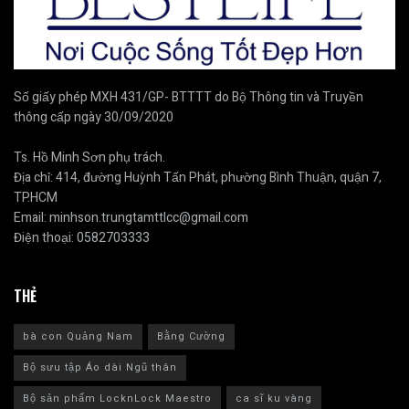
Số giấy phép MXH 431/GP- BTTTT do Bộ Thông tin và Truyền
thông cấp ngày 30/09/2020
Ts. Hồ Minh Sơn phụ trách.
Địa chỉ: 414, đường Huỳnh Tấn Phát, phường Bình Thuận, quận 7,
TP.HCM
Email:
minhson.trungtamttlcc@gmail.com
Điện thoại:
0582703333
THẺ
bà con Quảng Nam
Bằng Cường
Bộ sưu tập Áo dài Ngũ thân
Bộ sản phẩm LocknLock Maestro
ca sĩ ku vàng