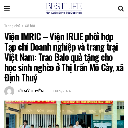
Trang chủ
Xã hội
Viện IMRIC – Viện IRLIE phối hợp
Tạp chí Doanh nghiệp và trang trại
Việt Nam: Trao Balo quà tặng cho
học sinh nghèo ở Thị trấn Mõ Cày, xã
Định Thuỷ
BỞI
MỸ HUYỀN
30/09/2024