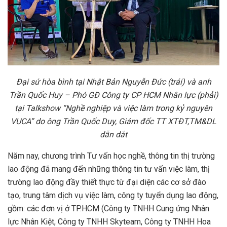
Đại sứ hòa bình tại Nhật Bản Nguyễn Đức (trái) và
anh
Trần Quốc Huy – Phó
GĐ
Công ty
CP HCM N
hân lực
(phải)
tại Talkshow “Nghề nghiệp và việc làm trong kỷ nguyên
VUCA” do
ông Trần Quốc Duy, Giám đốc TT XTĐT,TM&DL
dẫn dắt
Năm nay, chương trình Tư vấn học nghề, thông tin thị trường
lao động đã mang đến những thông tin tư vấn việc làm, thị
trường lao động đầy thiết thực từ đại diện các cơ sở đào
tạo, trung tâm dịch vụ việc làm, công ty tuyển dụng lao động,
gồm: các đơn vị ở TP.HCM (Công ty TNHH Cung ứng Nhân
lực Nhân Kiệt, Công ty TNHH Skyteam, Công ty TNHH Hoa