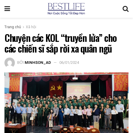
Trang chủ
Xã hội
Chuyện các KOL “truyền lửa” cho
các chiến sĩ sắp rời xa quân ngũ
BỞI
MINHSON_AD
06/01/2024