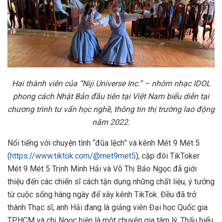
Hai thành viên của “
Niji Universe Inc.” – nhóm nhạc IDOL
phong cách Nhật Bản đầu tiên tại Việt Nam biểu diễn tại
chương trình
tư vấn học nghề, thông tin thị trường lao động
năm 2022.
Nổi tiếng với chuyện tình “đũa lệch” và kênh Mét 9 Mét 5
(
https://www.tiktok.com/@met9met5
), cặp đôi TikToker
Mét 9 Mét 5 Trịnh Minh Hải và Võ Thị Bảo Ngọc đã giới
thiệu đến các chiến sĩ cách tận dụng những chất liệu, ý tưởng
từ cuộc sống hàng ngày để xây kênh TikTok. Đều đã trở
thành Thạc sĩ, anh Hải đang là giảng viên Đại học Quốc gia
TP.HCM và chị Ngọc hiện là một chuyên gia tâm lý. Thấu hiểu