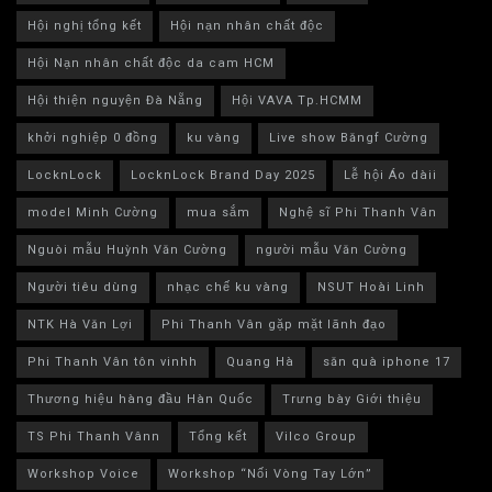
Hội nghị tổng kết
Hội nạn nhân chất độc
Hội Nạn nhân chất độc da cam HCM
Hội thiện nguyện Đà Nẵng
Hội VAVA Tp.HCMM
khởi nghiệp 0 đồng
ku vàng
Live show Băngf Cường
LocknLock
LocknLock Brand Day 2025
Lễ hội Áo dàii
model Minh Cường
mua sắm
Nghệ sĩ Phi Thanh Vân
Nguòi mẫu Huỳnh Văn Cường
người mẫu Văn Cường
Người tiêu dùng
nhạc chế ku vàng
NSUT Hoài Linh
NTK Hà Văn Lợi
Phi Thanh Vân gặp mặt lãnh đạo
Phi Thanh Vân tôn vinhh
Quang Hà
săn quà iphone 17
Thương hiệu hàng đầu Hàn Quốc
Trưng bày Giới thiệu
TS Phi Thanh Vânn
Tổng kết
Vilco Group
Workshop Voice
Workshop “Nối Vòng Tay Lớn”