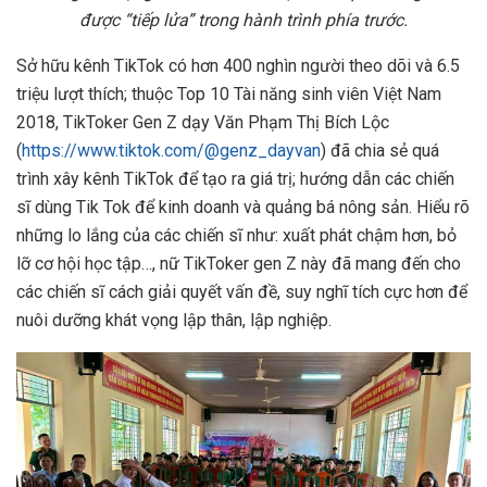
được “tiếp lửa” trong hành trình phía trước.
Sở hữu kênh TikTok có hơn 400 nghìn người theo dõi và 6.5
triệu lượt thích; thuộc Top 10 Tài năng sinh viên Việt Nam
2018, TikToker Gen Z dạy Văn Phạm Thị Bích Lộc
(
https://www.tiktok.com/@genz_dayvan
) đã chia sẻ quá
trình xây kênh TikTok để tạo ra giá trị; hướng dẫn các chiến
sĩ dùng Tik Tok để kinh doanh và quảng bá nông sản. Hiểu rõ
những lo lắng của các chiến sĩ như: xuất phát chậm hơn, bỏ
lỡ cơ hội học tập…, nữ TikToker gen Z này đã mang đến cho
các chiến sĩ cách giải quyết vấn đề, suy nghĩ tích cực hơn để
nuôi dưỡng khát vọng lập thân, lập nghiệp.