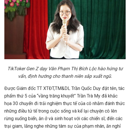
TikToker Gen Z dạy Văn Phạm Thị Bích Lộc hào hứng tư
vấn, định hướng cho thanh niên sắp xuất ngũ.
Được Giám đốc TT XTĐT,TM&DL Trần Quốc Duy đặt tên, tác
phẩm thứ 5 của “vầng trăng khuyết” Trần Trà My đã khắc
họa 30 chuyến đi trải nghiệm thực tế của cô nhằm đánh thức
những điều tử tế trong cuộc sống và kể lại chuyện cô lên
rừng xuống biển, ăn ở và sinh hoạt với các chiến sĩ; đến các
trại giam, lắng nghe những tâm sự của phạm nhân, ăn nghỉ