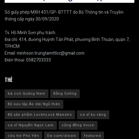
Số giấy phép MXH 431/GP- BTTTT do Bộ Thông tin và Truyền
thông cấp ngày 30/09/2020
Ts. Hồ Minh Sơn phụ trách.
Địa chỉ: 414, đường Huỳnh Tấn Phát, phường Bình Thuận, quận 7,
TP.HCM
Email:
minhson.trungtamttlcc@gmail.com
Điện thoại:
0582703333
THẺ
bà con Quảng Nam
Bằng Cường
Bộ sưu tập Áo dài Ngũ thân
Bộ sản phẩm LocknLock Maestro
ca sĩ ku vàng
ca sĩ Nguyễn Ngọc Lam
cộng đồng Voice
cứu trợ Phs Yên
Da cam/dioxin
featured