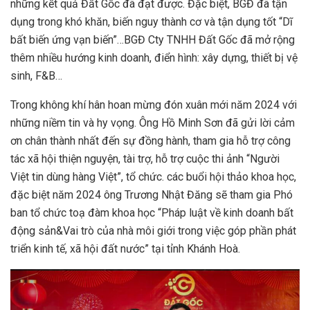
những kết quả Đất Gốc đã đạt được. Đặc biệt, BGĐ đã tận
dụng trong khó khăn, biến nguy thành cơ và tận dụng tốt “Dĩ
bất biến ứng vạn biến”…BGĐ Cty TNHH Đất Gốc đã mở rộng
thêm nhiều hướng kinh doanh, điển hình: xây dựng, thiết bị vệ
sinh, F&B…
Trong không khí hân hoan mừng đón xuân mới năm 2024 với
những niềm tin và hy vọng. Ông Hồ Minh Sơn đã gửi lời cảm
ơn chân thành nhất đến sự đồng hành, tham gia hỗ trợ công
tác xã hội thiện nguyện, tài trợ, hỗ trợ cuộc thi ảnh “Người
Việt tin dùng hàng Việt”, tổ chức. các buổi hội thảo khoa học,
đặc biệt năm 2024 ông Trương Nhật Đăng sẽ tham gia Phó
ban tổ chức toạ đàm khoa học “Pháp luật về kinh doanh bất
động sản&Vai trò của nhà môi giới trong việc góp phần phát
triển kinh tế, xã hội đất nước” tại tỉnh Khánh Hoà.