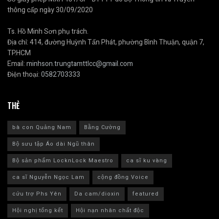
thông cấp ngày 30/09/2020
Ts. Hồ Minh Sơn phụ trách.
Địa chỉ: 414, đường Huỳnh Tấn Phát, phường Bình Thuận, quận 7,
TP.HCM
Email:
minhson.trungtamttlcc@gmail.com
Điện thoại:
0582703333
THẺ
bà con Quảng Nam
Bằng Cường
Bộ sưu tập Áo dài Ngũ thân
Bộ sản phẩm LocknLock Maestro
ca sĩ ku vàng
ca sĩ Nguyễn Ngọc Lam
cộng đồng Voice
cứu trợ Phs Yên
Da cam/dioxin
featured
Hội nghị tổng kết
Hội nạn nhân chất độc