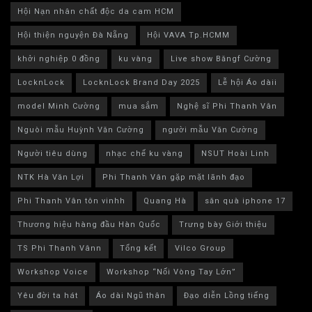
Hội Nạn nhân chất độc da cam HCM
Hội thiện nguyện Đà Nẵng
Hội VAVA Tp.HCMM
khởi nghiệp 0 đồng
ku vàng
Live show Băngf Cường
LocknLock
LocknLock Brand Day 2025
Lễ hội Áo dàii
model Minh Cường
mua sắm
Nghệ sĩ Phi Thanh Vân
Nguòi mẫu Huỳnh Văn Cường
người mẫu Văn Cường
Người tiêu dùng
nhạc chế ku vàng
NSUT Hoài Linh
NTK Hà Văn Lợi
Phi Thanh Vân gặp mặt lãnh đạo
Phi Thanh Vân tôn vinhh
Quang Hà
săn quà iphone 17
Thương hiệu hàng đầu Hàn Quốc
Trưng bày Giới thiệu
TS Phi Thanh Vânn
Tổng kết
Vilco Group
Workshop Voice
Workshop “Nối Vòng Tay Lớn”
Yêu đời ta hát
Áo dài Ngũ thân
Đạo diễn Lồng tiếng