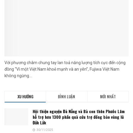
Với phương châm chung tay lan toả năng lượng tích cực đến cộng
đồng “Vì một Việt Nam khoẻ mạnh và an yên”, Fujiwa Việt Nam
không ngừng...
XU HƯỚNG
BÌNH LUẬN
MỚI NHẤT
Hội thiện nguyện Đà Nẵng và Bà con thôn Phước Lâm
hỗ trợ hơn 1300 phần quà cứu trợ đồng bào vùng lũ
Đắk Lắk
30/11/2025