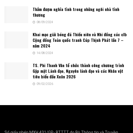
Thắm đượm nghĩa tình trong những ngôi nhà tình
thương
08/09/2024
Khai mạc giải bóng đá Thiếu niên và Nhi đồng các clb
Cộng đồng Toàn quốc tranh Cúp Thịnh Phát lần 7 –
năm 2024
14/08/2024
TS. Phi Thanh Vân tổ chức thành công chương trình
Gặp mặt Lãnh đạo, Nguyên lãnh đạo và các Nhân vật
tiêu biểu đầu Xuân 2026
09/02/2026
Số giấy phép MXH 431/GP- BTTTT do Bộ Thông tin và Truyền