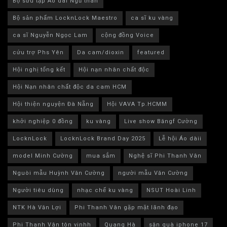
Bộ sưu tập Áo dài Ngũ thân
Bộ sản phẩm LocknLock Maestro
ca sĩ ku vàng
ca sĩ Nguyễn Ngọc Lam
cộng đồng Voice
cứu trợ Phs Yên
Da cam/dioxin
featured
Hội nghị tổng kết
Hội nạn nhân chất độc
Hội Nạn nhân chất độc da cam HCM
Hội thiện nguyện Đà Nẵng
Hội VAVA Tp.HCMM
khởi nghiệp 0 đồng
ku vàng
Live show Băngf Cường
LocknLock
LocknLock Brand Day 2025
Lễ hội Áo dàii
model Minh Cường
mua sắm
Nghệ sĩ Phi Thanh Vân
Nguòi mẫu Huỳnh Văn Cường
người mẫu Văn Cường
Người tiêu dùng
nhạc chế ku vàng
NSUT Hoài Linh
NTK Hà Văn Lợi
Phi Thanh Vân gặp mặt lãnh đạo
Phi Thanh Vân tôn vinhh
Quang Hà
săn quà iphone 17