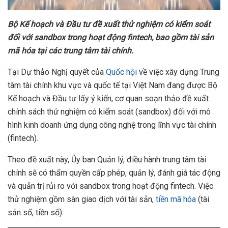
B
ộ
K
ế
ho
ạ
ch và Đ
ầ
u t
ư
đ
ề
xu
ấ
t th
ử
nghi
ệ
m có ki
ể
m soát
đ
ố
i v
ớ
i sandbox trong ho
ạ
t đ
ộ
ng fintech, bao g
ồ
m tài s
ả
n
mã hóa t
ạ
i các trung tâm tài chính.
Tại Dự thảo Nghị quyết của
Quốc hội
về việc xây dựng Trung
tâm tài chính khu vực và quốc tế tại Việt Nam đang được Bộ
Kế hoạch và Đầu tư lấy ý kiến, cơ quan soạn thảo đề xuất
chính sách thử nghiệm có kiểm soát (sandbox) đối với mô
hình kinh doanh ứng dụng công nghệ trong lĩnh vực tài chính
(fintech).
Theo đề xuất này, Ủy ban Quản lý, điều hành trung tâm tài
chính sẽ có thẩm quyền cấp phép, quản lý, đánh giá tác động
và quản trị rủi ro với sandbox trong hoạt động fintech. Việc
thử nghiệm gồm sàn giao dịch với tài sản,
tiền mã hóa
(tài
sản số, tiền số).