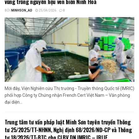
vùng trồng nguyên liệu ven biển Ninh Hoà
BỞI
MINHSON_AD
25/04/2026
0
Mới đây, Viện Nghiên cứu Thị trường - Truyền thông Quốc tế (IMRIC)
phối hợp Công ty Chứng nhận French Cert Việt Nam – Văn phòng
đại diện...
Trung tâm tư vấn pháp luật Minh Sơn tuyên truyền Thông
tư 25/2025/TT-NHNN, Nghị định 68/2026/NĐ-CP và Thông
tư 18/2026/TT-BTC cho CLBV DN IMRIC – IRLIE