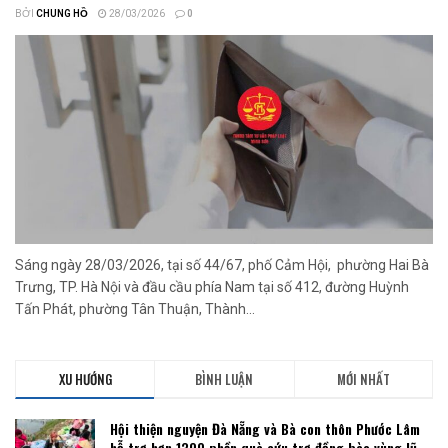
BỞI
CHUNG HỒ
28/03/2026
0
Sáng ngày 28/03/2026, tại số 44/67, phố Cảm Hội, phường Hai Bà
Trưng, TP. Hà Nội và đầu cầu phía Nam tại số 412, đường Huỳnh
Tấn Phát, phường Tân Thuận, Thành...
XU HƯỚNG
BÌNH LUẬN
MỚI NHẤT
Hội thiện nguyện Đà Nẵng và Bà con thôn Phước Lâm
hỗ trợ hơn 1300 phần quà cứu trợ đồng bào vùng lũ