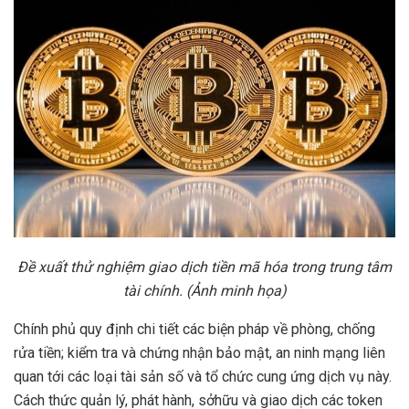
Đ
ề
xu
ấ
t th
ử
nghi
ệ
m giao d
ị
ch ti
ề
n mã hóa trong trung tâm
tài chính. (
Ả
nh minh h
ọ
a)
Chính phủ quy định chi tiết các biện pháp về phòng, chống
rửa tiền; kiểm tra và chứng nhận bảo mật, an ninh mạng liên
quan tới các loại tài sản số và tổ chức cung ứng dịch vụ này.
Cách thức quản lý, phát hành, sởhữu và giao dịch các token