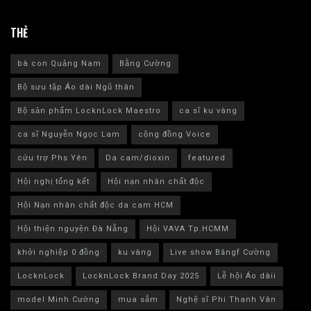
THẺ
bà con Quảng Nam
Bằng Cường
Bộ sưu tập Áo dài Ngũ thân
Bộ sản phẩm LocknLock Maestro
ca sĩ ku vàng
ca sĩ Nguyễn Ngọc Lam
cộng đồng Voice
cứu trợ Phs Yên
Da cam/dioxin
featured
Hội nghị tổng kết
Hội nạn nhân chất độc
Hội Nạn nhân chất độc da cam HCM
Hội thiện nguyện Đà Nẵng
Hội VAVA Tp.HCMM
khởi nghiệp 0 đồng
ku vàng
Live show Băngf Cường
LocknLock
LocknLock Brand Day 2025
Lễ hội Áo dàii
model Minh Cường
mua sắm
Nghệ sĩ Phi Thanh Vân