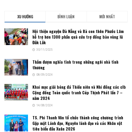
XU HƯỚNG
BÌNH LUẬN
MỚI NHẤT
Hội thiện nguyện Đà Nẵng và Bà con thôn Phước Lâm
hỗ trợ hơn 1300 phần quà cứu trợ đồng bào vùng lũ
Đắk Lắk
30/11/2025
Thắm đượm nghĩa tình trong những ngôi nhà tình
thương
08/09/2024
Khai mạc giải bóng đá Thiếu niên và Nhi đồng các clb
Cộng đồng Toàn quốc tranh Cúp Thịnh Phát lần 7 –
năm 2024
14/08/2024
TS. Phi Thanh Vân tổ chức thành công chương trình
Gặp mặt Lãnh đạo, Nguyên lãnh đạo và các Nhân vật
tiêu biểu đầu Xuân 2026