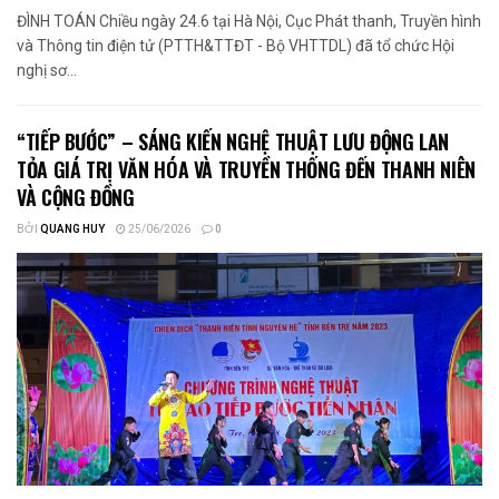
ĐÌNH TOÁN Chiều ngày 24.6 tại Hà Nội, Cục Phát thanh, Truyền hình
và Thông tin điện tử (PTTH&TTĐT - Bộ VHTTDL) đã tổ chức Hội
nghị sơ...
“TIẾP BƯỚC” – SÁNG KIẾN NGHỆ THUẬT LƯU ĐỘNG LAN
TỎA GIÁ TRỊ VĂN HÓA VÀ TRUYỀN THỐNG ĐẾN THANH NIÊN
VÀ CỘNG ĐỒNG
BỞI
QUANG HUY
25/06/2026
0