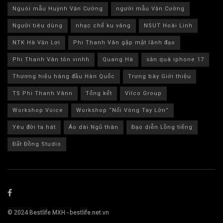
Nguòi mẫu Huỳnh Văn Cường
người mẫu Văn Cường
Người tiêu dùng
nhạc chế ku vàng
NSUT Hoài Linh
NTK Hà Văn Lợi
Phi Thanh Vân gặp mặt lãnh đạo
Phi Thanh Vân tôn vinhh
Quang Hà
săn quà iphone 17
Thương hiệu hàng đầu Hàn Quốc
Trưng bày Giới thiệu
TS Phi Thanh Vânn
Tổng kết
Vilco Group
Workshop Voice
Workshop “Nối Vòng Tay Lớn”
Yêu đời ta hát
Áo dài Ngũ thân
Đạo diễn Lồng tiếng
Đất Đồng Studio
© 2024 Bestlife MXH - bestlife.net.vn