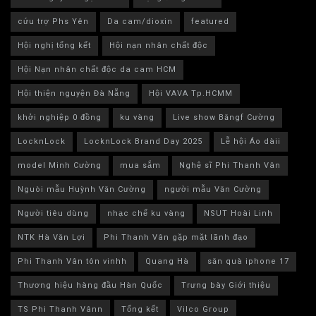
cứu trợ Phs Yên
Da cam/dioxin
featured
Hội nghị tổng kết
Hội nạn nhân chất độc
Hội Nạn nhân chất độc da cam HCM
Hội thiện nguyện Đà Nẵng
Hội VAVA Tp.HCMM
khởi nghiệp 0 đồng
ku vàng
Live show Băngf Cường
LocknLock
LocknLock Brand Day 2025
Lễ hội Áo dàii
model Minh Cường
mua sắm
Nghệ sĩ Phi Thanh Vân
Nguòi mẫu Huỳnh Văn Cường
người mẫu Văn Cường
Người tiêu dùng
nhạc chế ku vàng
NSUT Hoài Linh
NTK Hà Văn Lợi
Phi Thanh Vân gặp mặt lãnh đạo
Phi Thanh Vân tôn vinhh
Quang Hà
săn quà iphone 17
Thương hiệu hàng đầu Hàn Quốc
Trưng bày Giới thiệu
TS Phi Thanh Vânn
Tổng kết
Vilco Group