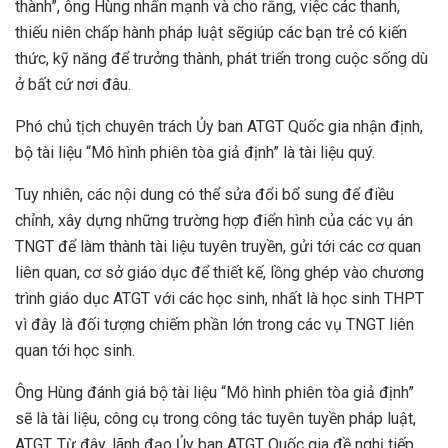
thành”, ông Hùng nhấn mạnh và cho rằng, việc các thanh,
thiếu niên chấp hành pháp luật sẽgiúp các bạn trẻ có kiến
thức, kỹ năng để trưởng thành, phát triển trong cuộc sống dù
ở bất cứ nơi đâu.
Phó chủ tịch chuyên trách Ủy ban ATGT Quốc gia nhận định,
bộ tài liệu “Mô hình phiên tòa giả định” là tài liệu quý.
Tuy nhiên, các nội dung có thể sửa đổi bổ sung để điều
chỉnh, xây dựng những trường hợp điển hình của các vụ án
TNGT để làm thành tài liệu tuyên truyền, gửi tới các cơ quan
liên quan, cơ sở giáo dục để thiết kế, lồng ghép vào chương
trình giáo dục ATGT với các học sinh, nhất là học sinh THPT
vì đây là đối tượng chiếm phần lớn trong các vụ TNGT liên
quan tới học sinh.
Ông Hùng đánh giá bộ tài liệu “Mô hình phiên tòa giả định”
sẽ là tài liệu, công cụ trong công tác tuyên tuyền pháp luật,
ATGT. Từ đây, lãnh đạo Ủy ban ATGT Quốc gia đề nghị tiếp