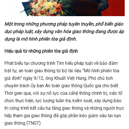
M
ộ
t trong nh
ữ
ng ph
ươ
ng pháp tuyên truy
ề
n, ph
ổ
bi
ế
n giáo
d
ụ
c pháp lu
ậ
t, xây d
ự
ng văn hóa giao thông đang đ
ượ
c áp
d
ụ
ng là mô hình phiên tòa gi
ả
đ
ị
nh.
Hi
ệ
u qu
ả
t
ừ
nh
ữ
ng phiên tòa gi
ả
đ
ị
nh
Phát biểu tại chương trình Tìm hiểu pháp luật về bảo đảm
trật tự, an toàn giao thông từ bộ tài liệu “Mô hình phiên tòa
giả định” ngày 9/12, ông Khuất Việt Hùng, Phó chủ tịch
chuyên trách Ủy ban An toàn giao thông Quốc gia cho biết:
Thời gian qua, với sự nỗ lực của cảhệ thống chính trị, việc tổ
chức thực hiện, lực lượng tuần tra, kiểm soát, xây dựng bảo
trì công trình kết cấu hạ tầng giao thông và những người trực
tiếp tham gia giao thông đã góp phần kéo giảm sâu tai nạn
giao thông (TNGT).