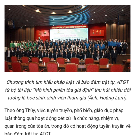
Ch
ươ
ng trình tìm hi
ể
u pháp lu
ậ
t v
ề
b
ả
o đ
ả
m tr
ậ
t t
ự
, ATGT
t
ừ
b
ộ
tài li
ệ
u “Mô hình phiên tòa gi
ả
đ
ị
nh” thu hút nhi
ề
u đ
ố
i
t
ượ
ng là h
ọ
c sinh, sinh viên tham gia (
Ả
nh: Hoàng Lam).
Theo ông Thùy, việc tuyên truyền, phổ biến, giáo dục pháp
luật thông qua hoạt động xét xử là chức năng, nhiệm vụ
quan trọng của tòa án, trong đó có hoạt động tuyên truyền về
bảo đảm trật tự, ATGT.