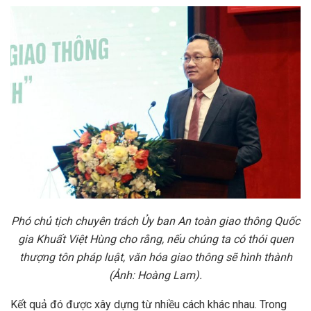
Phó ch
ủ
t
ị
ch chuyên trách
Ủ
y ban An toàn giao thông Qu
ố
c
gia Khu
ấ
t Vi
ệ
t Hùng cho r
ằ
ng, n
ế
u chúng ta có thói quen
th
ượ
ng tôn pháp lu
ậ
t, văn hóa giao thông s
ẽ
hình thành
(
Ả
nh: Hoàng Lam).
Kết quả đó được xây dựng từ nhiều cách khác nhau. Trong