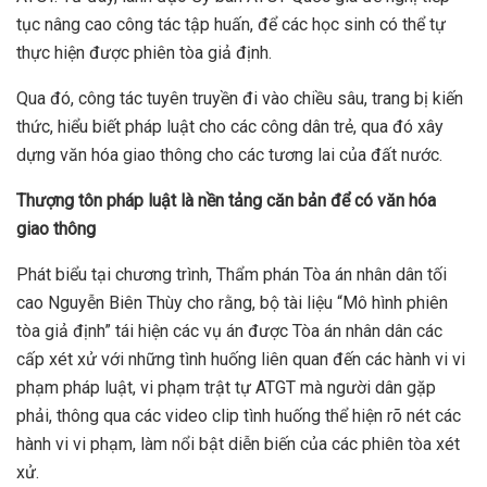
tục nâng cao công tác tập huấn, để các học sinh có thể tự
thực hiện được phiên tòa giả định.
Qua đó, công tác tuyên truyền đi vào chiều sâu, trang bị kiến
thức, hiểu biết pháp luật cho các công dân trẻ, qua đó xây
dựng văn hóa giao thông cho các tương lai của đất nước.
Th
ượ
ng tôn pháp lu
ậ
t là n
ề
n t
ả
ng căn b
ả
n đ
ể
có văn hóa
giao thông
Phát biểu tại chương trình, Thẩm phán Tòa án nhân dân tối
cao Nguyễn Biên Thùy cho rằng, bộ tài liệu “Mô hình phiên
tòa giả định” tái hiện các vụ án được Tòa án nhân dân các
cấp xét xử với những tình huống liên quan đến các hành vi vi
phạm pháp luật, vi phạm trật tự ATGT mà người dân gặp
phải, thông qua các video clip tình huống thể hiện rõ nét các
hành vi vi phạm, làm nổi bật diễn biến của các phiên tòa xét
xử.