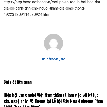
https://atgt.baogiaothong.vn/moi-phien-toa-la-bai-hoc-dat-
gia-loi-canh-tinh-cho-nguoi-tham-gia-giao-thong-
192231209114520924.htm
minhson_ad
Bài viết liên quan
Hiệp hội Làng nghề Việt Nam thăm và làm việc với kỷ lục
gia, nghệ nhân Võ Dương tại Lễ hội Cầu Ngư ở phường Phan
Thiết (tỉnh Lâm Đồng)