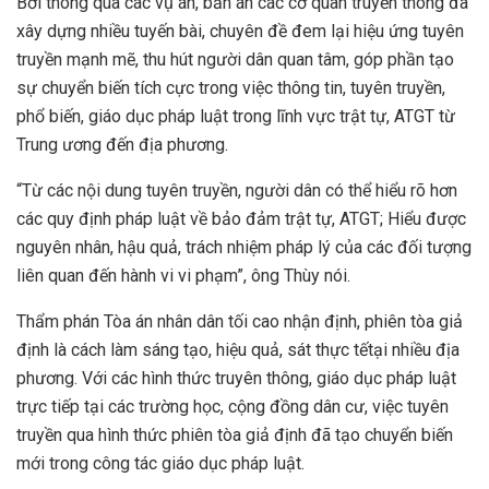
Bởi thông qua các vụ án, bản án các cơ quan truyền thông đã
xây dựng nhiều tuyến bài, chuyên đề đem lại hiệu ứng tuyên
truyền mạnh mẽ, thu hút người dân quan tâm, góp phần tạo
sự chuyển biến tích cực trong việc thông tin, tuyên truyền,
phổ biến, giáo dục pháp luật trong lĩnh vực trật tự, ATGT từ
Trung ương đến địa phương.
“Từ các nội dung tuyên truyền, người dân có thể hiểu rõ hơn
các quy định pháp luật về bảo đảm trật tự, ATGT; Hiểu được
nguyên nhân, hậu quả, trách nhiệm pháp lý của các đối tượng
liên quan đến hành vi vi phạm”, ông Thùy nói.
Thẩm phán Tòa án nhân dân tối cao nhận định, phiên tòa giả
định là cách làm sáng tạo, hiệu quả, sát thực tếtại nhiều địa
phương. Với các hình thức truyên thông, giáo dục pháp luật
trực tiếp tại các trường học, cộng đồng dân cư, việc tuyên
truyền qua hình thức phiên tòa giả định đã tạo chuyển biến
mới trong công tác giáo dục pháp luật.